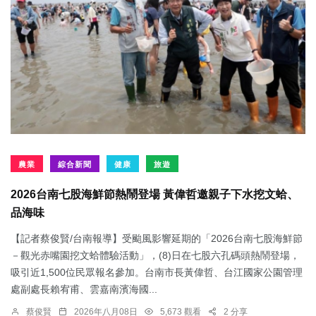
農業
綜合新聞
健康
旅遊
2026台南七股海鮮節熱鬧登場 黃偉哲邀親子下水挖文蛤、
品海味
【記者蔡俊賢/台南報導】受颱風影響延期的「2026台南七股海鮮節
－觀光赤嘴園挖文蛤體驗活動」，(8)日在七股六孔碼頭熱鬧登場，
吸引近1,500位民眾報名參加。台南市長黃偉哲、台江國家公園管理
處副處長賴宥甫、雲嘉南濱海國...
蔡俊賢
2026年八月08日
5,673 觀看
2 分享