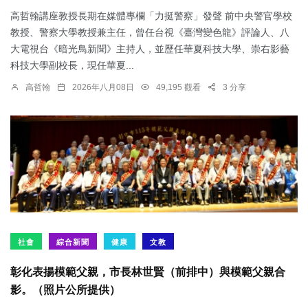
高哲翰講座教授長期在媒體專欄「力挺警察」發聲 前中央警官學校
教授、警察大學教授兼主任，曾任台視《臺灣變色龍》評論人、八
大電視台《暗光鳥新聞》主持人，並歷任華夏科技大學、崇右影藝
科技大學副校長，現任華夏...
高哲翰
2026年八月08日
49,195 觀看
3 分享
社會
綜合新聞
健康
文教
彰化表揚模範父親，市長林世賢（前排中）與模範父親合
影。（照片公所提供）