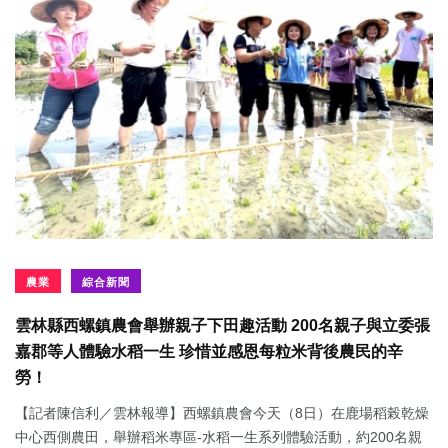
農業
綜合新聞
雲林縣西螺鎮農會舉辦親子下田趣活動 200名親子與立委張
嘉郡等人體驗水稻一生 珍惜並感恩每粒米背後農民的辛
勞！
【記者陳信利／雲林報導】西螺鎮農會今天（8日）在鹿場稻榖乾燥
中心西側農田，舉辦稻米專區-水稻一生系列體驗活動，約200名親