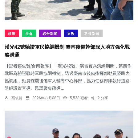
頭條
社會
綜合新聞
文教
科技新知
漢光42號驗證軍民協調機制 臺南後備幹部深入地方強化戰
略溝通
【記者蔡俊賢/台南報導】「漢光42號」演習實兵演練期間，第四作
戰區為驗證戰時軍民協調機制，透過臺南市後備指揮部動員暨民力
協調組，動員轄屬後備軍人輔導中心幹部，協力任務部隊執行道路
阻絕設置宣導、民眾聚集疏導...
蔡俊賢
2026年八月08日
5,538 觀看
2 分享