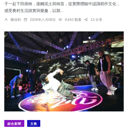
子一起下田插秧，接觸泥土與秧苗，從實際體驗中認識稻作文化，
感受農村生活踏實與樂趣，以期...
陳信利
2026年八月08日
9,642 觀看
13 分享
綜合新聞
文教