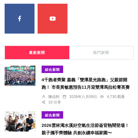
最新新聞
熱門新聞
綜合新聞
4千跑者齊聚 嘉義「雙潭星光路跑」父親節開
跑！ 市長黃敏惠預告11月迎雙潭馬拉松菁英賽
陳信利
2026年八月09日
4,730 觀看
10 分享
綜合新聞
2026雲林濁水溪好空氣生活節崙背熱鬧登場！
親子攜手齊體驗 共創永續幸福家園〜