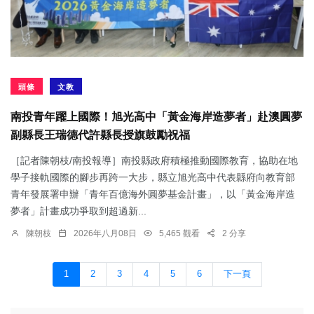
頭條
文教
南投青年躍上國際！旭光高中「黃金海岸造夢者」赴澳圓夢
副縣長王瑞德代許縣長授旗鼓勵祝福
［記者陳朝枝/南投報導］南投縣政府積極推動國際教育，協助在地
學子接軌國際的腳步再跨一大步，縣立旭光高中代表縣府向教育部
青年發展署申辦「青年百億海外圓夢基金計畫」，以「黃金海岸造
夢者」計畫成功爭取到超過新...
陳朝枝
2026年八月08日
5,465 觀看
2 分享
1
2
3
4
5
6
下一頁