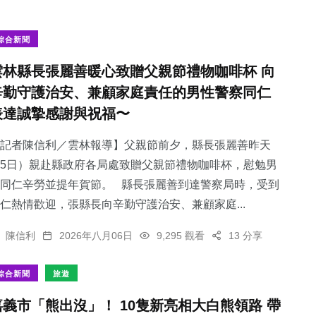
綜合新聞
雲林縣長張麗善暖心致贈父親節禮物咖啡杯 向
辛勤守護治安、兼顧家庭責任的男性警察同仁
表達誠摯感謝與祝福〜
記者陳信利／雲林報導】父親節前夕，縣長張麗善昨天
5日）親赴縣政府各局處致贈父親節禮物咖啡杯，慰勉男
同仁辛勞並提年賀節。 縣長張麗善到達警察局時，受到
仁熱情歡迎，張縣長向辛勤守護治安、兼顧家庭...
陳信利
2026年八月06日
9,295 觀看
13 分享
綜合新聞
旅遊
嘉義市「熊出沒」！ 10隻新亮相大白熊領路 帶