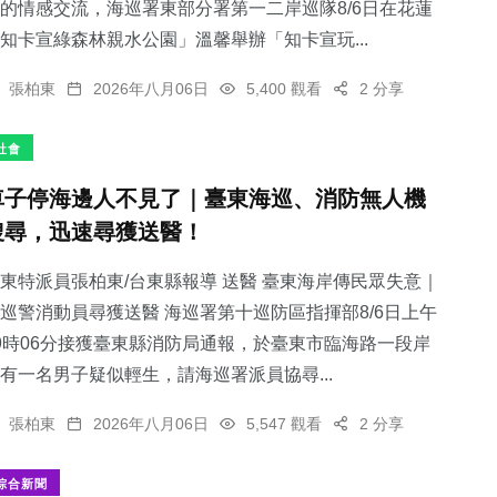
的情感交流，海巡署東部分署第一二岸巡隊8/6日在花蓮
知卡宣綠森林親水公園」溫馨舉辦「知卡宣玩...
張柏東
2026年八月06日
5,400 觀看
2 分享
社會
車子停海邊人不見了｜臺東海巡、消防無人機
搜尋，迅速尋獲送醫！
東特派員張柏東/台東縣報導 送醫 臺東海岸傳民眾失意｜
巡警消動員尋獲送醫 海巡署第十巡防區指揮部8/6日上午
9時06分接獲臺東縣消防局通報，於臺東市臨海路一段岸
有一名男子疑似輕生，請海巡署派員協尋...
張柏東
2026年八月06日
5,547 觀看
2 分享
綜合新聞