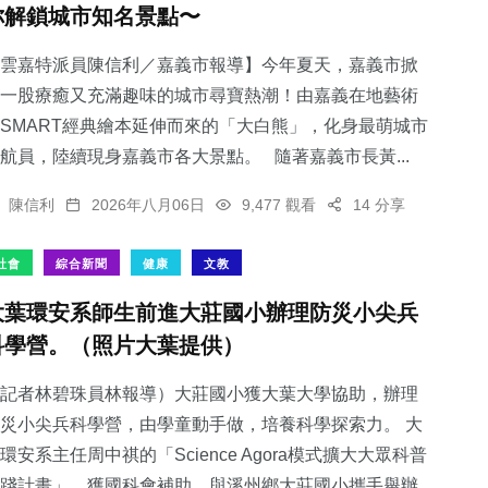
你解鎖城市知名景點〜
雲嘉特派員陳信利／嘉義市報導】今年夏天，嘉義市掀
一股療癒又充滿趣味的城市尋寶熱潮！由嘉義在地藝術
SMART經典繪本延伸而來的「大白熊」，化身最萌城市
32
+
24
+
1
+
航員，陸續現身嘉義市各大景點。 隨著嘉義市長黃...
宗教
頭條
大陸
陳信利
2026年八月06日
9,477 觀看
14 分享
社會
綜合新聞
健康
文教
大葉環安系師生前進大莊國小辦理防災小尖兵
382
+
18
+
科學營。（照片大葉提供）
綜合新聞
科技新知
記者林碧珠員林報導）大莊國小獲大葉大學協助，辦理
災小尖兵科學營，由學童動手做，培養科學探索力。 大
環安系主任周中祺的「Science Agora模式擴大大眾科普
踐計畫」，獲國科會補助，與溪州鄉大莊國小攜手舉辦...