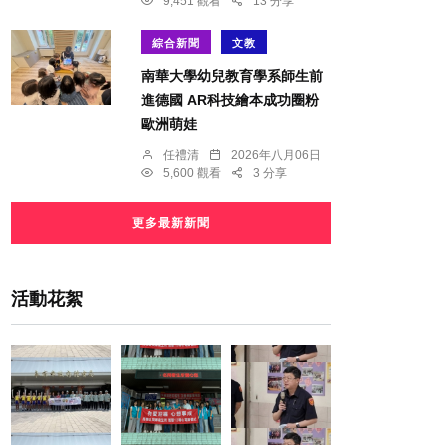
9,451 觀看
13 分享
綜合新聞
文教
南華大學幼兒教育學系師生前
進德國 AR科技繪本成功圈粉
歐洲萌娃
任禮清
2026年八月06日
5,600 觀看
3 分享
更多最新新聞
活動花絮