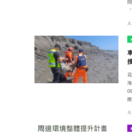
間
「
花
海
0
際