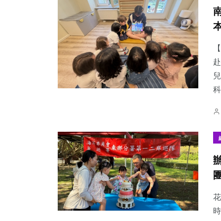
【
赴
兒
科
花
時