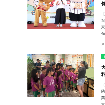
【
起
家
78
+
194
+
103
+
領
旅遊
社會
健康
125
+
39
+
62
+
文教
農業
專欄
（
防
葉
實