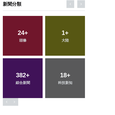
新聞分類
79
+
194
+
103
+
旅遊
社會
健康
125
+
39
+
62
+
文教
農業
專欄