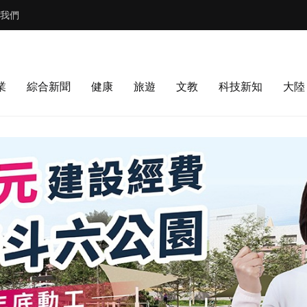
我們
業
綜合新聞
健康
旅遊
文教
科技新知
大陸