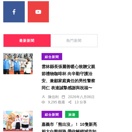
最新新聞
熱門新聞
綜合新聞
雲林縣長張麗善暖心致贈父親
節禮物咖啡杯 向辛勤守護治
安、兼顧家庭責任的男性警察
同仁 表達誠摯感謝與祝福〜
陳信利
2026年八月06日
9,295 觀看
13 分享
綜合新聞
旅遊
嘉義市「熊出沒」！ 10隻新亮
相大白熊領路 帶你解鎖城市知