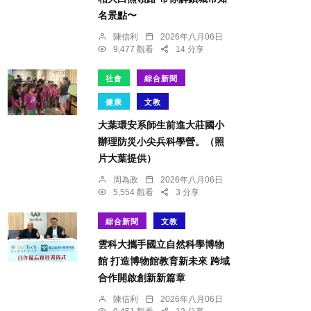
名景點〜
陳信利
2026年八月06日
9,477 觀看
14 分享
社會
綜合新聞
健康
文教
大葉環安系師生前進大莊國小
辦理防災小尖兵科學營。（照
片大葉提供）
周為政
2026年八月06日
5,554 觀看
3 分享
綜合新聞
文教
雲科大攜手國立自然科學博物
館 打造博物館教育新未來 跨域
合作開啟創新新篇章
陳信利
2026年八月06日