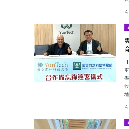
【
更
學
收
地.