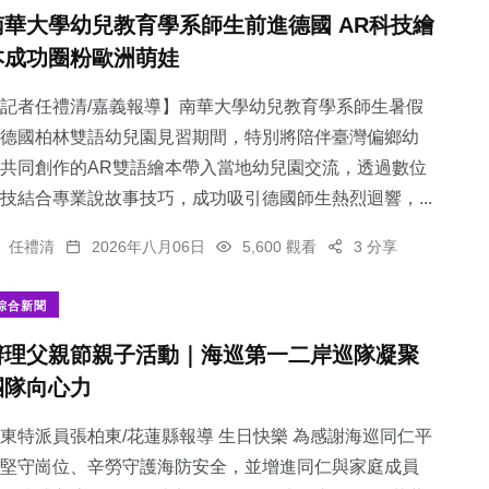
南華大學幼兒教育學系師生前進德國 AR科技繪
本成功圈粉歐洲萌娃
記者任禮清/嘉義報導】南華大學幼兒教育學系師生暑假
德國柏林雙語幼兒園見習期間，特別將陪伴臺灣偏鄉幼
共同創作的AR雙語繪本帶入當地幼兒園交流，透過數位
技結合專業說故事技巧，成功吸引德國師生熱烈迴響，...
任禮清
2026年八月06日
5,600 觀看
3 分享
綜合新聞
辦理父親節親子活動｜海巡第一二岸巡隊凝聚
團隊向心力
東特派員張柏東/花蓮縣報導 生日快樂 為感謝海巡同仁平
堅守崗位、辛勞守護海防安全，並增進同仁與家庭成員