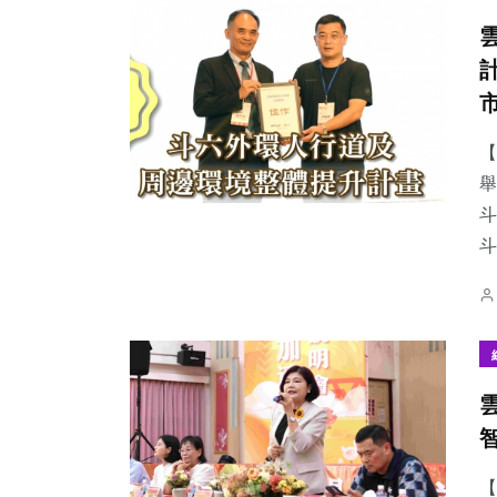
【
舉
斗
【