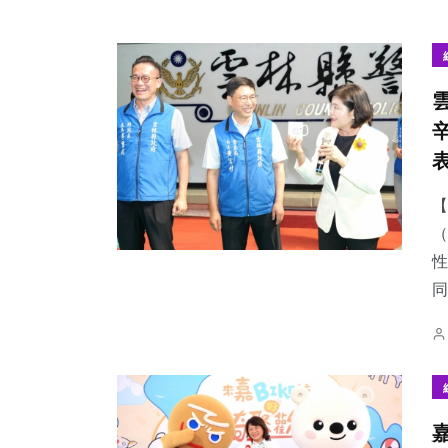
【
（
性
同