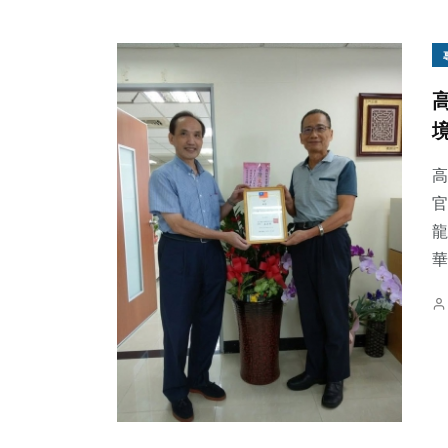
高
官
龍
華