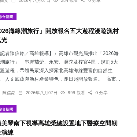
簡安
2026年八月07日
284 觀看
0 分享
綜合新聞
2026海線潮旅行」開放報名五大遊程漫遊漁村
風光
記者陳信銘／高雄報導】）高雄市觀光局推出「2026海
潮旅行」，串聯茄萣、永安、彌陀及梓官4區，規劃5大
題遊程，帶領民眾深入探索北高雄海線豐富的自然生
、人文底蘊與漁村產業特色，即日起開放報名。 高市...
陳信銘
2026年八月07日
999 觀看
0 分享
綜合新聞
蕭美琴南下視導高雄榮總設置地下醫療空間韌
性演練