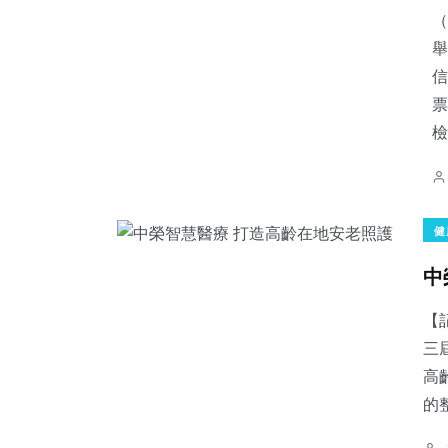
（
舉
信
票
檢.
健
中
【
三
高
的