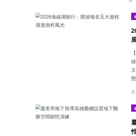
【
線
主
態