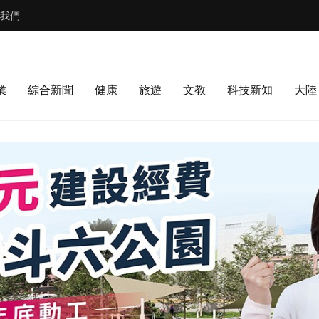
我們
業
綜合新聞
健康
旅遊
文教
科技新知
大陸