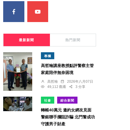
最新新聞
熱門新聞
專欄
高哲翰講座教授點評警察主管
家庭陪伴無奈困境
高哲翰
2026年八月07日
49,112 觀看
3 分享
社會
綜合新聞
轉帳40萬元 邀約女網友見面
警銀聯手攔阻詐騙 北門警成功
守護男子財產