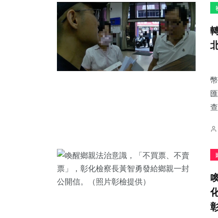
1
+
32
+
192
+
大陸
宗教
社會
幣
匯
查
21
+
31
+
306
+
頭條
農業
綜合新聞