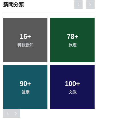
新聞分類
1
+
32
+
192
+
大陸
宗教
社會
21
+
31
+
306
+
頭條
農業
綜合新聞