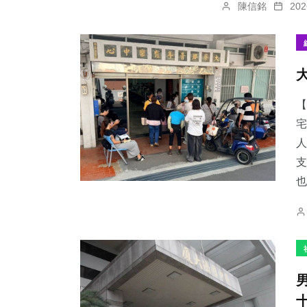
陳信銘
20
【
宅
人
支
也.