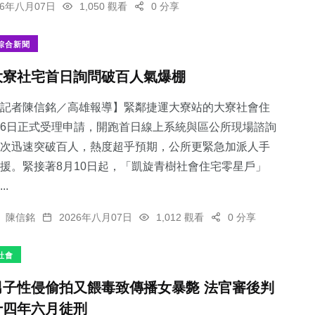
26年八月07日
1,050 觀看
0 分享
綜合新聞
大寮社宅首日詢問破百人氣爆棚
記者陳信銘／高雄報導】緊鄰捷運大寮站的大寮社會住
6日正式受理申請，開跑首日線上系統與區公所現場諮詢
次迅速突破百人，熱度超乎預期，公所更緊急加派人手
援。緊接著8月10日起，「凱旋青樹社會住宅零星戶」
..
陳信銘
2026年八月07日
1,012 觀看
0 分享
社會
男子性侵偷拍又餵毒致傳播女暴斃 法官審後判
十四年六月徒刑