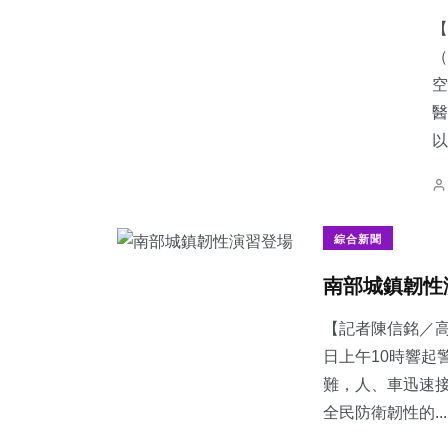
【
（
空
醫
以.
綜合新聞
南部城鎮韌性
【記者陳信銘／高
日上午10時響起
難，人、車迅速
全民防衛韌性的...