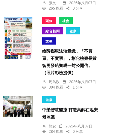
張文一
2026年八月07日
265 觀看
0 分享
頭條
社會
綜合新聞
健康
文教
喚醒鄉親法治意識，「不買
票、不賣票」，彰化檢察長黃
智勇發給鄉親一封公開信。
（照片彰檢提供）
周為政
2026年八月07日
304 觀看
1 分享
健康
中榮智慧醫療 打造高齡在地安
老照護
簡安
2026年八月07日
284 觀看
0 分享