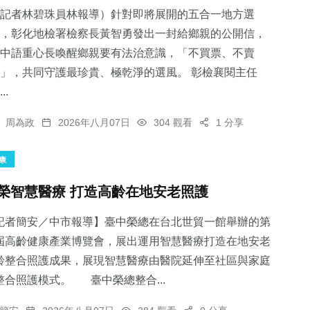
記者林碧珠員林報導）針對即將展開的五合一地方選
，彰化地檢署檢察長黃智勇發出一封給鄉親的公開信，
中語重心長喚醒鄉親要有法治意識，「不買票、不賣
」，共同守護最珍貴、極乾淨的選風。 彰檢襄閱主任
..
周為政
2026年八月07日
304 觀看
1 分享
康
榮智慧醫療 打造高齡在地安老照護
記者簡安／中市報導】臺中榮總在台北世貿一館舉辦的第
屆高齡健康產業博覽會，展出運用智慧醫療打造在地安老
齡整合照護成果，展現智慧醫療由醫院延伸至社區與家庭
整合照護模式。 臺中榮總整合...