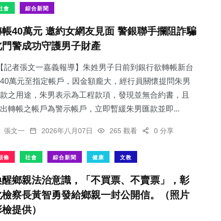
社會
綜合新聞
轉帳40萬元 邀約女網友見面 警銀聯手攔阻詐騙
北門警成功守護男子財產
56
+
16
+
78
+
【記者張文一嘉義報導】朱姓男子日前到銀行欲轉帳新台
專欄
科技新知
旅遊
40萬元至指定帳戶，因金額龐大，經行員關懷提問朱男
款之用途，朱男表示為工程款項，發現並無合約書，且
出轉帳之帳戶為警示帳戶，立即暫緩朱男匯款並即...
張文一
2026年八月07日
265 觀看
0 分享
90
+
100
+
頭條
社會
綜合新聞
健康
文教
健康
文教
喚醒鄉親法治意識，「不買票、不賣票」，彰
化檢察長黃智勇發給鄉親一封公開信。（照片
彰檢提供）