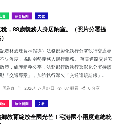
社會
綜合新聞
文教
欠稅，88歲義務人身居陃室。（照片分署提
供）
記者林碧珠員林報導）法務部彰化執行分署執行交通專
不失溫度，協助弱勢義務人履行義務。 落實道路交通安
政策，維護租稅公平，法務部行政執行署彰化分署持續
動「交通專案」，加強執行滯欠「交通違規罰鍰」...
周為政
2026年八月07日
87 觀看
0 分享
頭條
綜合新聞
文教
偏鄉教育綻放全國光芒！宅港國小兩度進總統
府