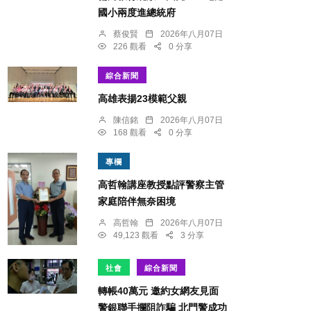
國小兩度進總統府
蔡俊賢
2026年八月07日
226 觀看
0 分享
綜合新聞
​高雄表揚23模範父親
陳信銘
2026年八月07日
168 觀看
0 分享
專欄
高哲翰講座教授點評警察主管
家庭陪伴無奈困境
高哲翰
2026年八月07日
49,123 觀看
3 分享
社會
綜合新聞
轉帳40萬元 邀約女網友見面
警銀聯手攔阻詐騙 北門警成功