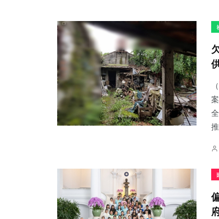
（
案
全
推