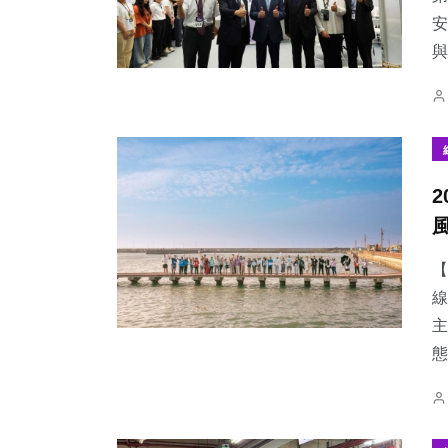
安
與
【
線
主
態