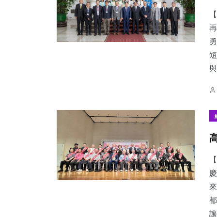
【
再
勇
短
30
+
628
+
57
+
與.
科技新知
綜合新聞
宗教
102
+
2
+
202
+
專欄
大陸
文教
【
慶
來
都
讓