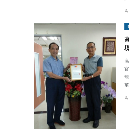
高
官
龍
華