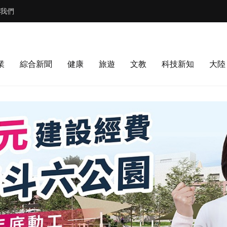
我們
業
綜合新聞
健康
旅遊
文教
科技新知
大陸