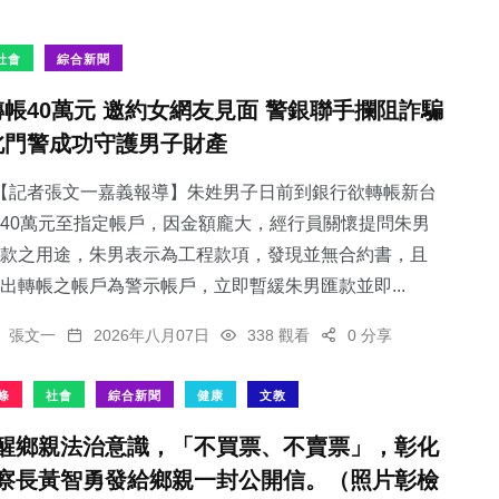
社會
綜合新聞
轉帳40萬元 邀約女網友見面 警銀聯手攔阻詐騙
北門警成功守護男子財產
【記者張文一嘉義報導】朱姓男子日前到銀行欲轉帳新台
40萬元至指定帳戶，因金額龐大，經行員關懷提問朱男
款之用途，朱男表示為工程款項，發現並無合約書，且
出轉帳之帳戶為警示帳戶，立即暫緩朱男匯款並即...
張文一
2026年八月07日
338 觀看
0 分享
條
社會
綜合新聞
健康
文教
醒鄉親法治意識，「不買票、不賣票」，彰化
察長黃智勇發給鄉親一封公開信。（照片彰檢