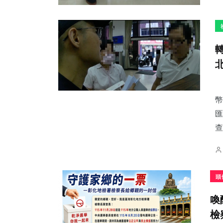
幣
匯
查
頭
喚
檢