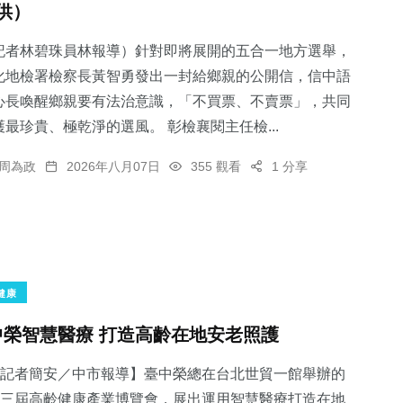
供）
記者林碧珠員林報導）針對即將展開的五合一地方選舉，
化地檢署檢察長黃智勇發出一封給鄉親的公開信，信中語
心長喚醒鄉親要有法治意識，「不買票、不賣票」，共同
護最珍貴、極乾淨的選風。 彰檢襄閱主任檢...
周為政
2026年八月07日
355 觀看
1 分享
健康
中榮智慧醫療 打造高齡在地安老照護
記者簡安／中市報導】臺中榮總在台北世貿一館舉辦的
三屆高齡健康產業博覽會，展出運用智慧醫療打造在地