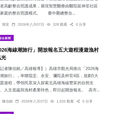
老高齡整合照護成果，展現智慧醫療由醫院延伸至社區
家庭的整合照護模式。 臺中榮總整合...
簡安
2026年八月07日
328 觀看
0 分享
綜合新聞
2026海線潮旅行」開放報名五大遊程漫遊漁村
風光
記者陳信銘／高雄報導】）高雄市觀光局推出「2026海
潮旅行」，串聯茄萣、永安、彌陀及梓官4區，規劃5大
題遊程，帶領民眾深入探索北高雄海線豐富的自然生
、人文底蘊與漁村產業特色，即日起開放報名。 高市...
陳信銘
2026年八月07日
1,020 觀看
0 分享