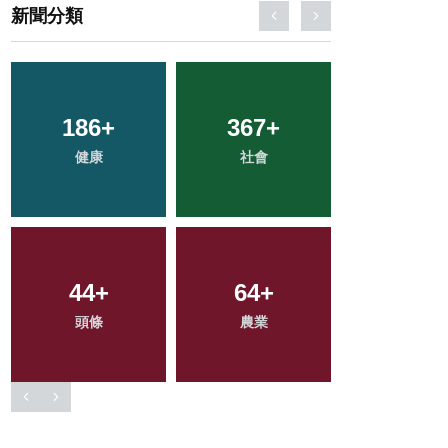
新聞分類
31
+
660
+
61
+
科技新知
綜合新聞
宗教
102
+
2
+
202
+
專欄
大陸
文教