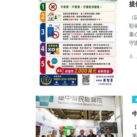
提
（
彰
重
守
【
第