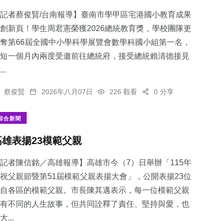
記者蔡俊賢/台南報導】臺南市學甲區宅港國小教育成果
創新頁！學生周君憲榮獲2026總統教育獎，學校團隊更
奪第66屆全國中小學科學展覽會數學科國小組第一名，
短一個月內兩度受邀前往總統府，接受總統賴清德接見
143
+
186
+
367
+
..
旅遊
健康
社會
蔡俊賢
2026年八月07日
226 觀看
0 分享
綜合新聞
​高雄表揚23模範父親
44
+
64
+
頭條
農業
記者陳信銘／高雄報導】高雄市今（7）日舉辦「115年
祝父親節暨第51屆模範父親表揚大會」，公開表揚23位
自各區的模範父親。市長陳其邁表示，每一位模範父親
有不同的人生故事，但共同詮釋了責任、堅持與愛，也
大...