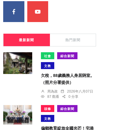
最新新聞
熱門新聞
社會
綜合新聞
文教
欠稅，88歲義務人身居陃室。
（照片分署提供）
周為政
2026年八月07日
87 觀看
0 分享
頭條
綜合新聞
文教
偏鄉教育綻放全國光芒！宅港