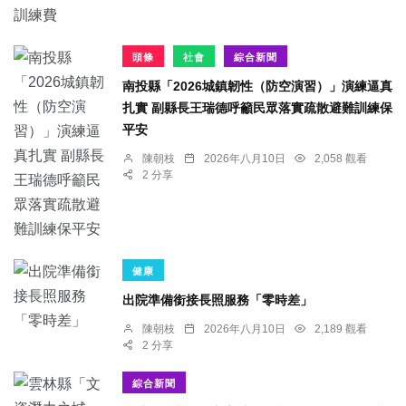
頭條
社會
綜合新聞
南投縣「2026城鎮韌性（防空演習）」演練逼真
扎實 副縣長王瑞德呼籲民眾落實疏散避難訓練保
平安
陳朝枝
2026年八月10日
2,058 觀看
2 分享
健康
出院準備銜接長照服務「零時差」
陳朝枝
2026年八月10日
2,189 觀看
2 分享
綜合新聞