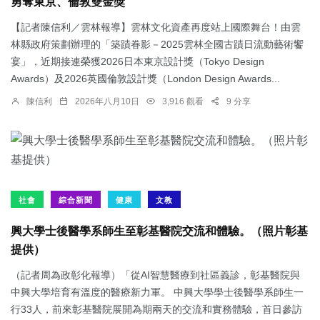
勇奪東京、倫敦雙金獎
【記者陳信利／雲林報導】雲林文化資產再度站上國際舞台！由雲
林縣政府策劃辦理的「築蹟眷影－2025雲林全國古蹟日流動藝術饗
宴」，近期接連榮獲2026日本東京設計獎（Tokyo Design
Awards）及2026英國倫敦設計獎（London Design Awards...
陳信利
2026年八月10日
3,916 觀看
9 分享
社會
綜合新聞
健康
文教
興大學士後醫學系師生至彰基醫院交流和體驗。（照片彰基
提供）
（記者周為政彰化報導）「從AI智慧醫療到社區義診，彰基醫院與
中興大學培育有溫度的醫療新力軍。 中興大學學士後醫學系師生一
行33人，前來彰基醫院展開為期兩天的交流和實務體驗，首日參訪