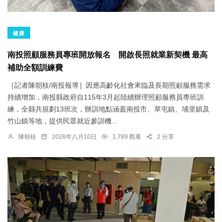
健康
南投照顧服務員專班開放報名 開啟長照就業新契機 最高
補助全額訓練費
［記者陳朝枝/南投報導］因應高齡化社會來臨及長期照顧服務需求
持續增加，南投縣政府自115年3月起陸續辦理照顧服務員專班訓
練，全縣共規劃13班次，辦訓地點涵蓋南投市、草屯鎮、埔里鎮及
竹山鎮等地，提供民眾就近參訓機...
陳朝枝
2026年八月10日
1,789 觀看
2 分享