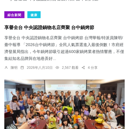
綜合新聞
健康
享譽全台 中央認證鍋物名店齊聚 台中鍋烤節
享譽全台 中央認證鍋物名店齊聚 台中鍋烤節 台灣華報/特派員陳明/
臺中報導 「2026台中鍋烤節」全民人氣票選進入最後倒數！市府經
濟發展局指出，今年鍋烤節吸引超過600家鍋烤業者熱情響應，不僅
集結知名品牌與在地巷弄好...
陳明
2026年八月10日
2,567 觀看
4 分享