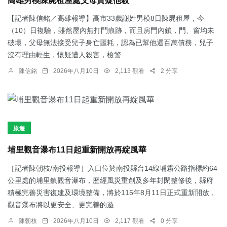
高雄男模陳屍租屋處父母質疑他殺
【記者陳信銘／高雄報導】高市33歲謝姓男模8日陳屍租屋，今
（10）日複驗，雖然屋內無打鬥痕跡，而且房門內鎖，門、窗均未
破壞，父母無法接受兒子身亡噩耗，認為已幫他還百萬債務，兒子
沒有理由輕生，懷疑遭人殺害，檢警...
陳信銘
2026年八月10日
2,113 觀看
2 分享
旅遊
埔里觀音瀑布11日起重新開放再綻風華
［記者陳朝枝/南投報導］入口位於南投縣台14線埔霧公路指標約64
公里處的埔里鎮觀音瀑布，歷經風災重創及多年封閉整修後，縣府
積極完善災害復建及環境整備，將於115年8月11日正式重新開放，
觀音瀑布將以更安全、更完善的遊...
陳朝枝
2026年八月10日
2,117 觀看
0 分享