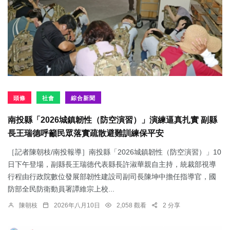
頭條
社會
綜合新聞
南投縣「2026城鎮韌性（防空演習）」演練逼真扎實 副縣
長王瑞德呼籲民眾落實疏散避難訓練保平安
［記者陳朝枝/南投報導］南投縣「2026城鎮韌性（防空演習）」10
日下午登場，副縣長王瑞德代表縣長許淑華親自主持，統裁部視導
行程由行政院數位發展部韌性建設司副司長陳坤中擔任指導官，國
防部全民防衛動員署譚維宗上校...
陳朝枝
2026年八月10日
2,058 觀看
2 分享