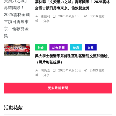
雲林縣「文資潛力之城」再耀國際！ 2025雲林
全國古蹟日勇奪東京、倫敦雙金獎
陳信利
2026年八月10日
3,916 觀看
9 分享
社會
綜合新聞
健康
文教
興大學士後醫學系師生至彰基醫院交流和體驗。
（照片彰基提供）
周為政
2026年八月10日
2,483 觀看
3 分享
更多最新新聞
活動花絮