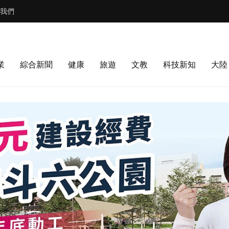
我們
業
綜合新聞
健康
旅遊
文教
科技新知
大陸