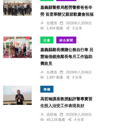
嘉義縣警察局慰勞警察爸爸辛
勞 首度舉辦父親節歡慶會祝福
任禮清
2026年八月06日
1,404 觀看
3 分享
社會
綜合新聞
嘉義縣鄰長獲贈公務自行車 呂
慧瑜借鏡推鄰長每月工作協助
費政見
任禮清
2026年八月06日
1,997 觀看
3 分享
專欄
高哲翰講座教授點評警專實習
生投入治安工作表現良好
高哲翰
2026年八月06日
49,128 觀看
4 分享