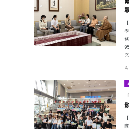
【
學
務
9
充
【
隊