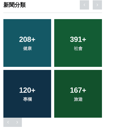
新聞分類
34
+
229
+
73
+
科技新知
文教
農業
2
+
52
+
68
+
大陸
頭條
宗教