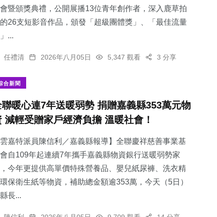
會暨頒獎典禮，公開展播13位青年創作者，深入鹿草拍
的26支短影音作品，頒發「超級團體獎」、「最佳流量
」...
任禮清
2026年八月05日
5,347 觀看
3 分享
綜合新聞
全聯暖心連7年送暖弱勢 捐贈嘉義縣353萬元物
資 減輕受贈家戶經濟負擔 溫暖社會！
雲嘉特派員陳信利／嘉義縣報導】全聯慶祥慈善事業基
會自109年起連續7年攜手嘉義縣物資銀行送暖弱勢家
，今年更提供高單價特殊營養品、嬰兒紙尿褲、洗衣精
環保衛生紙等物資，補助總金額逾353萬，今天（5日）
縣長...
陳信利
2026年八月05日
9,709 觀看
14 分享