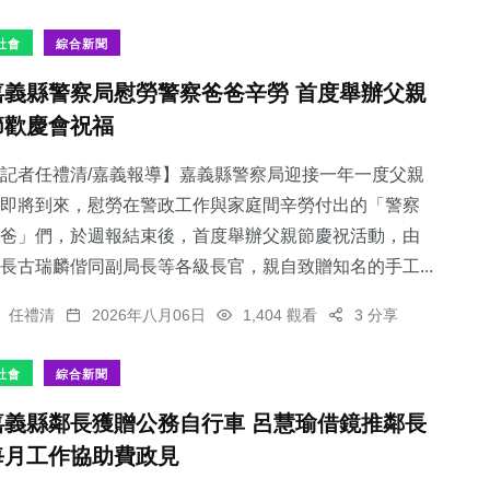
社會
綜合新聞
嘉義縣警察局慰勞警察爸爸辛勞 首度舉辦父親
節歡慶會祝福
701
+
208
+
391
+
綜合新聞
健康
社會
記者任禮清/嘉義報導】嘉義縣警察局迎接一年一度父親
即將到來，慰勞在警政工作與家庭間辛勞付出的「警察
爸」們，於週報結束後，首度舉辦父親節慶祝活動，由
長古瑞麟偕同副局長等各級長官，親自致贈知名的手工...
120
+
167
+
任禮清
2026年八月06日
1,404 觀看
3 分享
專欄
旅遊
社會
綜合新聞
嘉義縣鄰長獲贈公務自行車 呂慧瑜借鏡推鄰長
每月工作協助費政見