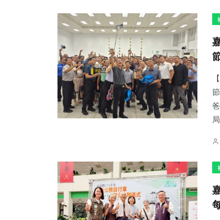
35
+
229
+
73
+
科技新知
文教
農業
【
節
爸
局
2
+
52
+
68
+
大陸
頭條
宗教