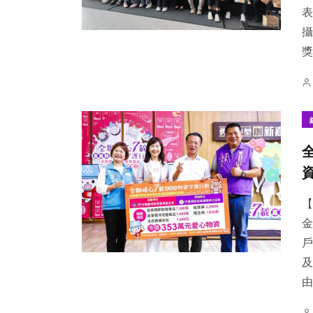
表
攝
獎
【
金
戶
及
由