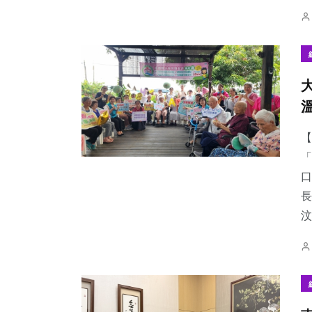
【
「
口
長
汶.