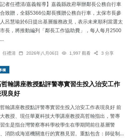
記者任禮清/嘉義報導】嘉義縣政府舉辦鄰長公務自行車
合致贈，全縣5366位鄰長獲贈公務自行車，太保市長參
人呂慧瑜於6日提出基層服務政見，表示未來順利當選太
市長，將推動編列「鄰長工作協助費」，每人每月2500
..
任禮清
2026年八月06日
1,997 觀看
3 分享
專欄
高哲翰講座教授點評警專實習生投入治安工作
表現良好
哲翰講座教授點評警專實習生投入治安工作表現良好 前
大教授、現任華夏科技大學講座教授高哲翰指出，警專
習生是指台灣警察專科學校學生在學期間前往基層警
、消防或海巡機關進行的實務見習。重點包含：師徒制...