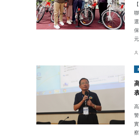
【
聯
選
保
元.
高
警
實
察