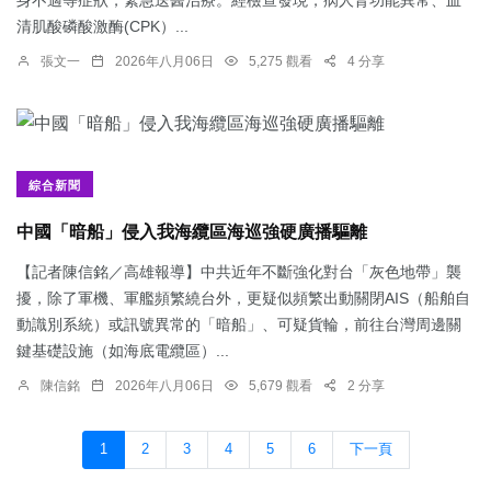
身不適等症狀，緊急送醫治療。經檢查發現，病人腎功能異常、血
清肌酸磷酸激酶(CPK）...
張文一
2026年八月06日
5,275 觀看
4 分享
綜合新聞
中國「暗船」侵入我海纜區海巡強硬廣播驅離
【記者陳信銘／高雄報導】中共近年不斷強化對台「灰色地帶」襲
擾，除了軍機、軍艦頻繁繞台外，更疑似頻繁出動關閉AIS（船舶自
動識別系統）或訊號異常的「暗船」、可疑貨輪，前往台灣周邊關
鍵基礎設施（如海底電纜區）...
陳信銘
2026年八月06日
5,679 觀看
2 分享
1
2
3
4
5
6
下一頁