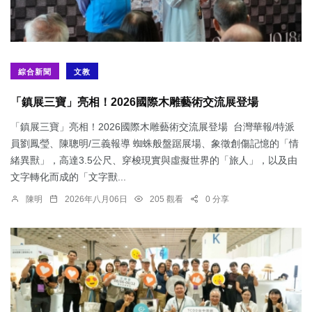
綜合新聞
文教
「鎮展三寶」亮相！2026國際木雕藝術交流展登場
「鎮展三寶」亮相！2026國際木雕藝術交流展登場 台灣華報/特派
員劉鳳瑩、陳聰明/三義報導 蜘蛛般盤踞展場、象徵創傷記憶的「情
緒異獸」，高達3.5公尺、穿梭現實與虛擬世界的「旅人」，以及由
文字轉化而成的「文字獸...
陳明
2026年八月06日
205 觀看
0 分享