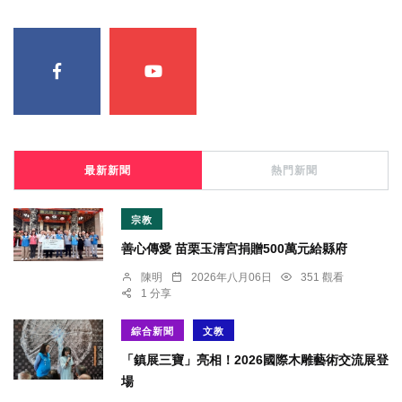
最新新聞
熱門新聞
宗教
善心傳愛 苗栗玉清宮捐贈500萬元給縣府
陳明
2026年八月06日
351 觀看
1 分享
綜合新聞
文教
「鎮展三寶」亮相！2026國際木雕藝術交流展登
場