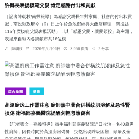
許縣長表揚模範父親 肯定感謝付出和貢獻
［記者陳朝枝/南投報導］為感謝父親長年對家庭、社會的付出和貢
獻，南投縣政府今（6）日上午於魚池鄉經典大飯店辦理「南投縣
115年度模範父親表揚活動」，以「感恩父愛・讓愛領投」為主題，
表揚來自縣內各鄉鎮市共16位模...
陳朝枝
2026年八月06日
3,956 觀看
2 分享
綜合新聞
健康
高溫廚房工作需注意 廚師熱中暑合併橫紋肌溶解及急性腎
損傷 衛福部嘉義醫院提醒勿輕忽熱傷害
【記者張文一嘉義報導】衛生福利部嘉義醫院近日收治一名40歲男
性廚師，因長時間於高溫廚房備餐，突然出現呼吸困難、頭暈及全