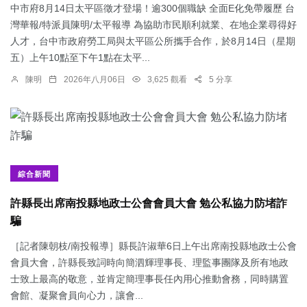
中市府8月14日太平區徵才登場！逾300個職缺 全面E化免帶履歷 台
灣華報/特派員陳明/太平報導 為協助市民順利就業、在地企業尋得好
人才，台中市政府勞工局與太平區公所攜手合作，於8月14日（星期
五）上午10點至下午1點在太平...
陳明
2026年八月06日
3,625 觀看
5 分享
綜合新聞
許縣長出席南投縣地政士公會會員大會 勉公私協力防堵詐
騙
［記者陳朝枝/南投報導］縣長許淑華6日上午出席南投縣地政士公會
會員大會，許縣長致詞時向簡泗輝理事長、理監事團隊及所有地政
士致上最高的敬意，並肯定簡理事長任內用心推動會務，同時購置
會館、凝聚會員向心力，讓會...