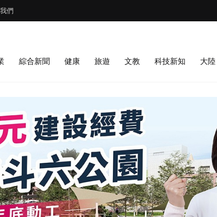
我們
業
綜合新聞
健康
旅遊
文教
科技新知
大陸