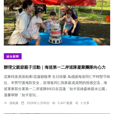
綜合新聞
辦理父親節親子活動｜海巡第一二岸巡隊凝聚團隊向心力
花東特派員張柏東/花蓮縣報導 生日快樂 為感謝海巡同仁平時堅守崗
位、辛勞守護海防安全，並增進同仁與家庭成員間的情感交流，海
巡署東部分署第一二岸巡隊8/6日在花蓮「知卡宣綠森林親水公園」
溫馨舉辦「知卡宣玩...
張柏東
2026年八月06日
5,447 觀看
2 分享