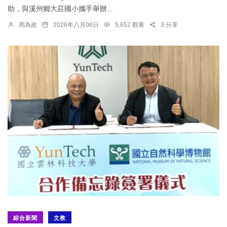
助，與溪州鄉大莊國小攜手舉辦...
周為政
2026年八月06日
5,652 觀看
3 分享
綜合新聞
文教