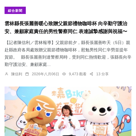
綜合新聞
雲林縣長張麗善暖心致贈父親節禮物咖啡杯 向辛勤守護治
安、兼顧家庭責任的男性警察同仁 表達誠摯感謝與祝福〜
【記者陳信利／雲林報導】父親節前夕，縣長張麗善昨天（5日）親
赴縣政府各局處致贈父親節禮物咖啡杯，慰勉男性同仁辛勞並提年
賀節。 縣長張麗善到達警察局時，受到同仁熱情歡迎，張縣長向辛
勤守護治安、兼顧家庭...
陳信利
2026年八月06日
9,473 觀看
13 分享