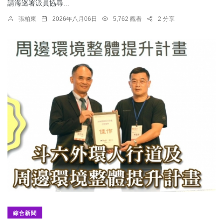
請海巡署派員協尋...
張柏東
2026年八月06日
5,762 觀看
2 分享
綜合新聞