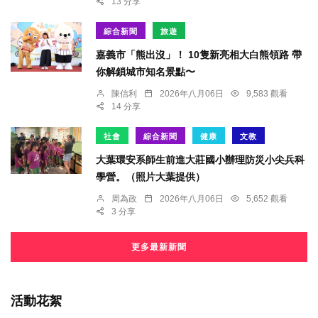
13 分享
綜合新聞
旅遊
嘉義市「熊出沒」！ 10隻新亮相大白熊領路 帶
你解鎖城市知名景點〜
陳信利
2026年八月06日
9,583 觀看
14 分享
社會
綜合新聞
健康
文教
大葉環安系師生前進大莊國小辦理防災小尖兵科
學營。（照片大葉提供）
周為政
2026年八月06日
5,652 觀看
3 分享
更多最新新聞
活動花絮