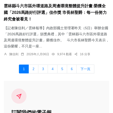
雲林縣斗六市區外環道路及周邊環境整體提升計畫 榮獲全
國「2026馬路好行評選」佳作獎 市長林聖爵：每一份努力
終究會被看見！
【記者陳信利／雲林報導】內政部國土管理署昨天（5日）舉辦全國
「2026馬路好行評選」頒獎典禮，其中「雲林縣斗六市區外環道路
及周邊環境整體提升計畫」榮獲佳作。 斗六市長林聖爵今天表示，
這份榮耀，不只是一座...
陳信利
2026年八月06日
9,974 觀看
16 分享
1
2
3
4
5
6
下一頁
訂閱我們的電子報