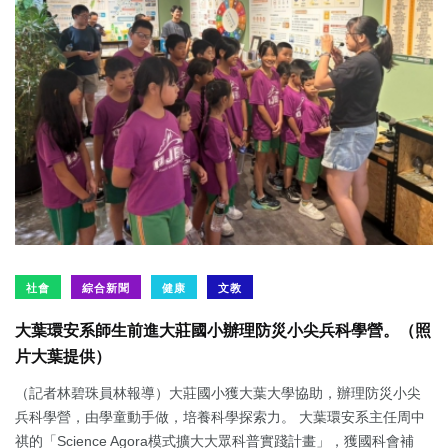
社會
綜合新聞
健康
文教
大葉環安系師生前進大莊國小辦理防災小尖兵科學營。（照
片大葉提供）
（記者林碧珠員林報導）大莊國小獲大葉大學協助，辦理防災小尖
兵科學營，由學童動手做，培養科學探索力。 大葉環安系主任周中
祺的「Science Agora模式擴大大眾科普實踐計畫」，獲國科會補