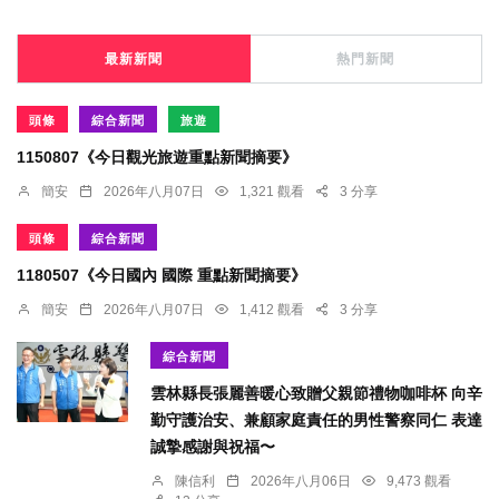
最新新聞
熱門新聞
頭條
綜合新聞
旅遊
1150807《今日觀光旅遊重點新聞摘要》
簡安
2026年八月07日
1,321 觀看
3 分享
頭條
綜合新聞
1180507《今日國內 國際 重點新聞摘要》
簡安
2026年八月07日
1,412 觀看
3 分享
綜合新聞
雲林縣長張麗善暖心致贈父親節禮物咖啡杯 向辛
勤守護治安、兼顧家庭責任的男性警察同仁 表達
誠摯感謝與祝福〜
陳信利
2026年八月06日
9,473 觀看