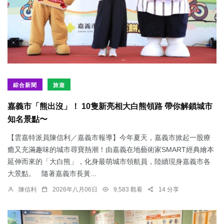
綜合新聞
旅遊
嘉義市「熊出沒」！ 10隻新亮相大白熊領路 帶你解鎖城市
知名景點〜
【雲嘉特派員陳信利／嘉義市報導】今年夏天，嘉義市掀起一股療
癒又充滿趣味的城市尋寶熱潮！由嘉義在地藝術家SMART經典繪本
延伸而來的「大白熊」，化身最萌城市領航員，陸續現身嘉義市各
大景點。 隨著嘉義市長黃...
陳信利
2026年八月06日
9,583 觀看
14 分享