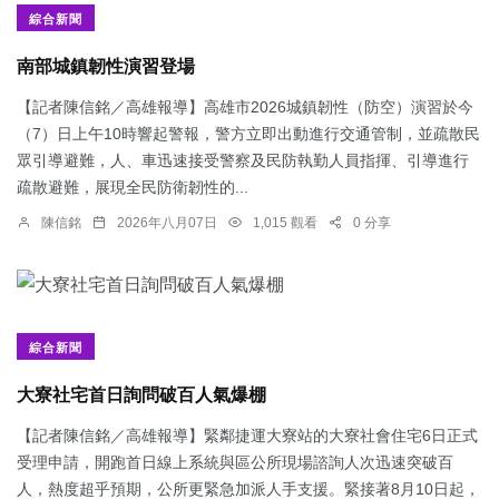
綜合新聞
南部城鎮韌性演習登場
【記者陳信銘／高雄報導】高雄市2026城鎮韌性（防空）演習於今
（7）日上午10時響起警報，警方立即出動進行交通管制，並疏散民
眾引導避難，人、車迅速接受警察及民防執勤人員指揮、引導進行
疏散避難，展現全民防衛韌性的...
陳信銘
2026年八月07日
1,015 觀看
0 分享
綜合新聞
大寮社宅首日詢問破百人氣爆棚
【記者陳信銘／高雄報導】緊鄰捷運大寮站的大寮社會住宅6日正式
受理申請，開跑首日線上系統與區公所現場諮詢人次迅速突破百
人，熱度超乎預期，公所更緊急加派人手支援。緊接著8月10日起，