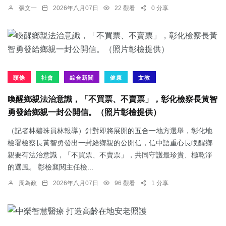
張文一
2026年八月07日
22 觀看
0 分享
頭條
社會
綜合新聞
健康
文教
喚醒鄉親法治意識，「不買票、不賣票」，彰化檢察長黃智
勇發給鄉親一封公開信。（照片彰檢提供）
（記者林碧珠員林報導）針對即將展開的五合一地方選舉，彰化地
檢署檢察長黃智勇發出一封給鄉親的公開信，信中語重心長喚醒鄉
親要有法治意識，「不買票、不賣票」，共同守護最珍貴、極乾淨
的選風。 彰檢襄閱主任檢...
周為政
2026年八月07日
96 觀看
1 分享