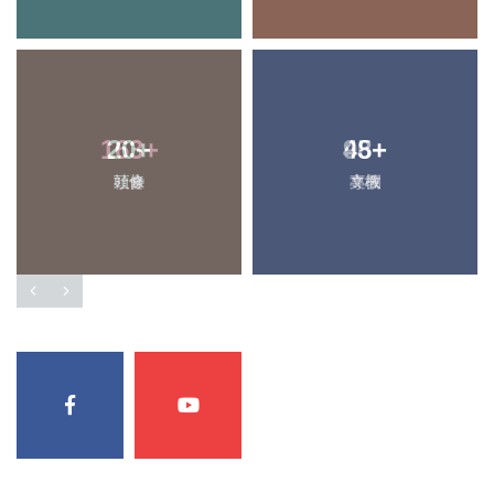
163
20
+
+
48
95
+
+
頭條
社會
專欄
文教