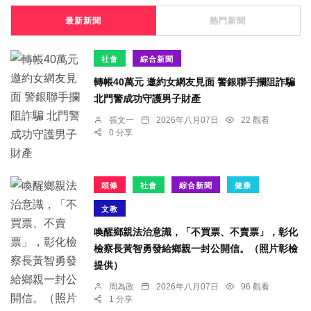
最新新聞
熱門新聞
社會
綜合新聞
轉帳40萬元 邀約女網友見面 警銀聯手攔阻詐騙
北門警成功守護男子財產
張文一
2026年八月07日
22 觀看
0 分享
頭條
社會
綜合新聞
健康
文教
喚醒鄉親法治意識，「不買票、不賣票」，彰化
檢察長黃智勇發給鄉親一封公開信。（照片彰檢
提供）
周為政
2026年八月07日
96 觀看
1 分享