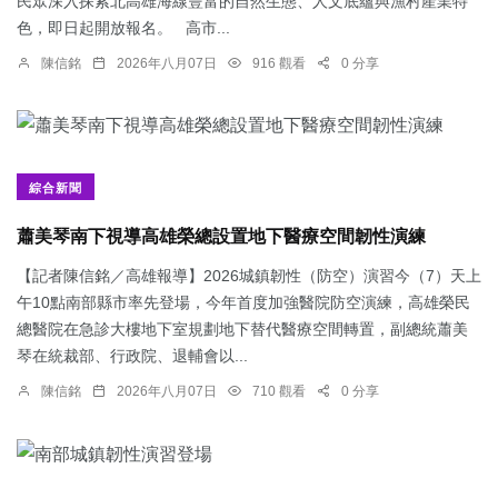
民眾深入探索北高雄海線豐富的自然生態、人文底蘊與漁村產業特
色，即日起開放報名。 高市...
陳信銘
2026年八月07日
916 觀看
0 分享
綜合新聞
蕭美琴南下視導高雄榮總設置地下醫療空間韌性演練
【記者陳信銘／高雄報導】2026城鎮韌性（防空）演習今（7）天上
午10點南部縣市率先登場，今年首度加強醫院防空演練，高雄榮民
總醫院在急診大樓地下室規劃地下替代醫療空間轉置，副總統蕭美
琴在統裁部、行政院、退輔會以...
陳信銘
2026年八月07日
710 觀看
0 分享