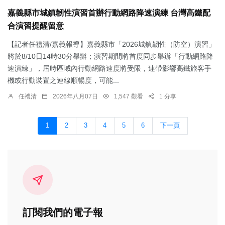
嘉義縣市城鎮韌性演習首辦行動網路降速演練 台灣高鐵配
合演習提醒留意
【記者任禮清/嘉義報導】嘉義縣市「2026城鎮韌性（防空）演習」
將於8/10日14時30分舉辦；演習期間將首度同步舉辦「行動網路降
速演練」，屆時區域內行動網路速度將受限，連帶影響高鐵旅客手
機或行動裝置之連線順暢度，可能...
任禮清
2026年八月07日
1,547 觀看
1 分享
1
2
3
4
5
6
下一頁
訂閱我們的電子報