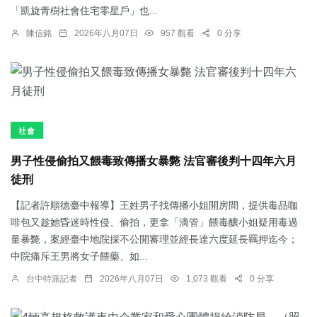
「凱旋青樹社會住宅零星戶」也...
陳信銘
2026年八月07日
957 觀看
0 分享
社會
男子性侵偷拍又餵毒致傳播女暴斃 法官審後判十四年六月
徒刑
【記者許順德臺中報導】王姓男子找傳播小姐開房間，提供毒品咖
啡包又趁她昏迷時性侵、偷拍，更拿「滴管」餵毒釀小姐疑用毒過
量暴斃，案經臺中地院採不公開審理並經長達六度延長羈押迄今；
中院痛斥王男將女子餵藥、如...
台中特派記者
2026年八月07日
1,073 觀看
0 分享