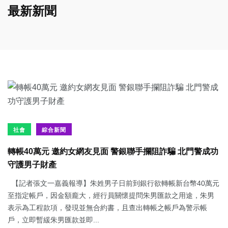
最新新聞
社會
綜合新聞
轉帳40萬元 邀約女網友見面 警銀聯手攔阻詐騙 北門警成功
守護男子財產
【記者張文一嘉義報導】朱姓男子日前到銀行欲轉帳新台幣40萬元
至指定帳戶，因金額龐大，經行員關懷提問朱男匯款之用途，朱男
表示為工程款項，發現並無合約書，且查出轉帳之帳戶為警示帳
戶，立即暫緩朱男匯款並即...