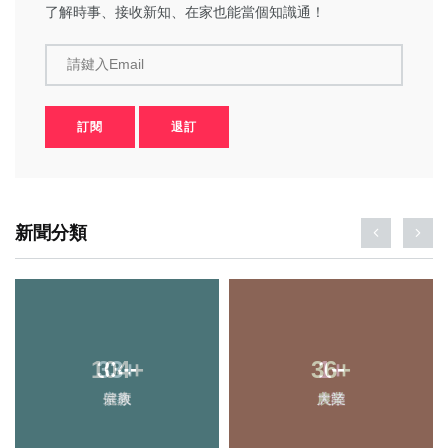
了解時事、接收新知、在家也能當個知識通！
請鍵入Email
訂閱
退訂
新聞分類
104
33
+
+
36
1
+
+
健康
宗教
農業
大陸