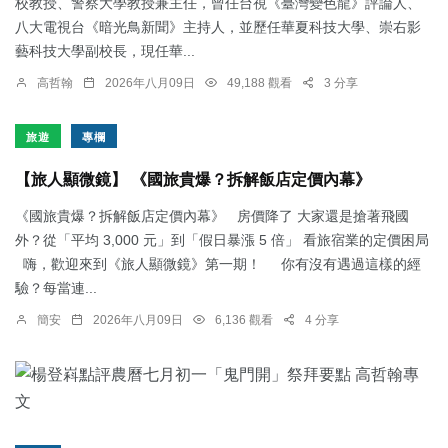
校教授、警察大學教授兼主任，曾任台視《臺灣變色龍》評論人、
八大電視台《暗光鳥新聞》主持人，並歷任華夏科技大學、崇右影
藝科技大學副校長，現任華...
高哲翰
2026年八月09日
49,188 觀看
3 分享
旅遊
專欄
【旅人顯微鏡】 《國旅貴爆？拆解飯店定價內幕》
《國旅貴爆？拆解飯店定價內幕》 房價降了 大家還是搶著飛國
外？從「平均 3,000 元」到「假日暴漲 5 倍」 看旅宿業的定價困局
嗨，歡迎來到《旅人顯微鏡》第一期！ 你有沒有遇過這樣的經
驗？每當連...
簡安
2026年八月09日
6,136 觀看
4 分享