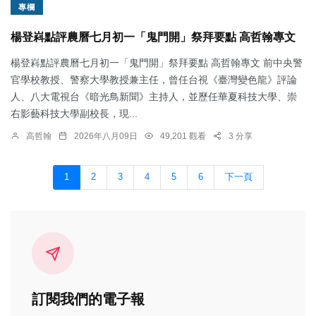
專欄
楊登嵙點評農曆七月初一「鬼門開」祭拜要點 高哲翰專文
楊登嵙點評農曆七月初一「鬼門開」祭拜要點 高哲翰專文 前中央警
官學校教授、警察大學教授兼主任，曾任台視《臺灣變色龍》評論
人、八大電視台《暗光鳥新聞》主持人，並歷任華夏科技大學、崇
右影藝科技大學副校長，現...
高哲翰
2026年八月09日
49,201 觀看
3 分享
1
2
3
4
5
6
下一頁
訂閱我們的電子報