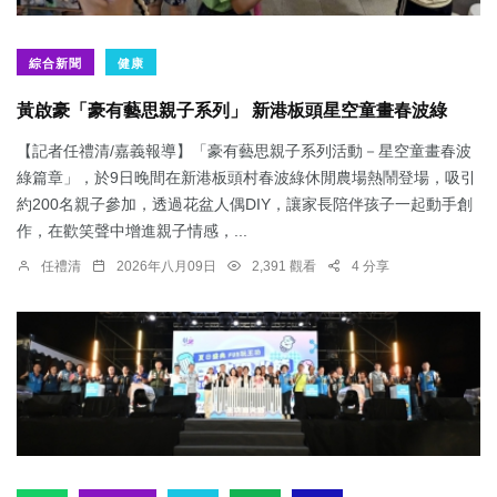
綜合新聞
健康
黃啟豪「豪有藝思親子系列」 新港板頭星空童畫春波綠
【記者任禮清/嘉義報導】「豪有藝思親子系列活動－星空童畫春波
綠篇章」，於9日晚間在新港板頭村春波綠休閒農場熱鬧登場，吸引
約200名親子參加，透過花盆人偶DIY，讓家長陪伴孩子一起動手創
作，在歡笑聲中增進親子情感，...
任禮清
2026年八月09日
2,391 觀看
4 分享