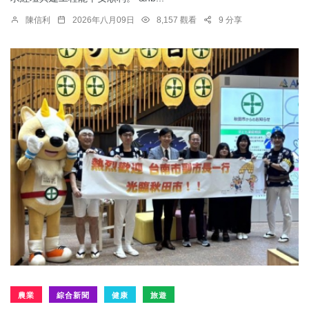
陳信利
2026年八月09日
8,157 觀看
9 分享
農業
綜合新聞
健康
旅遊