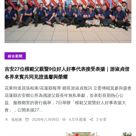
綜合新聞
吉安27位模範父親暨9位好人好事代表接受表揚｜游淑貞偕
各界來賓共同見證溫馨與榮耀
花東特派員張柏東/花蓮縣報導 鄉長游淑貞致詞 立委傅崐萁參與盛會
花蓮縣吉安鄉公所為感謝父親長年無私奉獻，並表彰長期熱心公
益、服務鄉里的善行義舉，7日舉辦「模範父親暨好人好事表揚大
會」，公開表揚27...
張柏東
2026年八月09日
4,579 觀看
3 分享