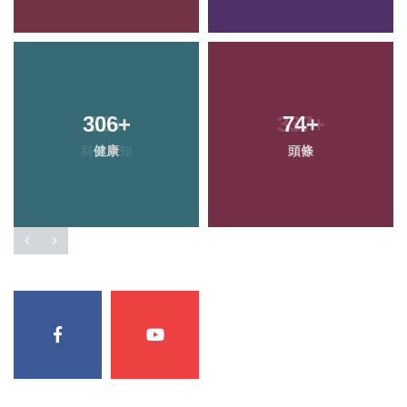
306
+
74
+
健康
頭條