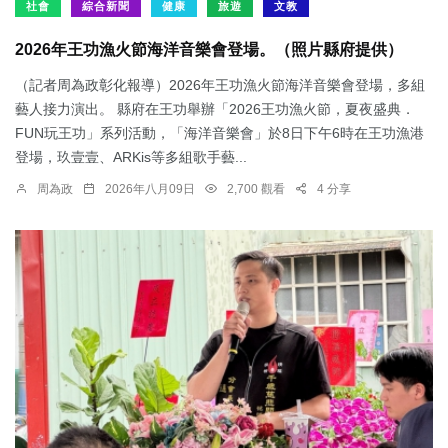
社會
綜合新聞
健康
旅遊
文教
2026年王功漁火節海洋音樂會登場。（照片縣府提供）
（記者周為政彰化報導）2026年王功漁火節海洋音樂會登場，多組
藝人接力演出。 縣府在王功舉辦「2026王功漁火節，夏夜盛典．
FUN玩王功」系列活動，「海洋音樂會」於8日下午6時在王功漁港
登場，玖壹壹、ARKis等多組歌手藝...
周為政
2026年八月09日
2,700 觀看
4 分享