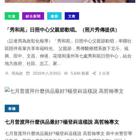
社會
綜合新聞
健康
文教
「秀和苑」日照中心父親節歡唱。（照片秀傳提供）
（記者周為政彰化報導）「秀和苑」日照中心父親節歡唱，串聯社
區陪伴長輩共享幸福時光。 父親節，秀傳醫療體系旗下北斗、福
興、田中、文昌、伸港、花壇和溪州等七處秀和苑日照中心，結合
地方政府、社區、志工、家...
周為政
2026年八月09日
5,646 觀看
2 分享
專欄
七月普渡拜什麼供品最好?楊登嵙這樣說 高哲翰專文
七月普渡拜什麼供品最好?楊登嵙這樣說 高哲翰專文 前中央警官學