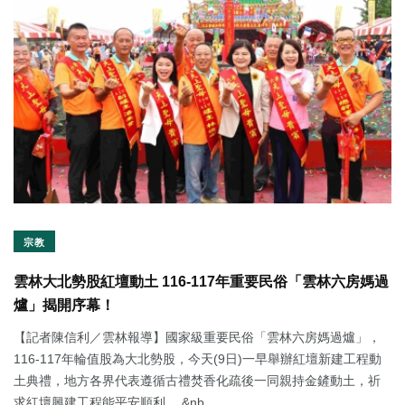
宗教
雲林大北勢股紅壇動土 116-117年重要民俗「雲林六房媽過
爐」揭開序幕！
【記者陳信利／雲林報導】國家級重要民俗「雲林六房媽過爐」，
116-117年輪值股為大北勢股，今天(9日)一早舉辦紅壇新建工程動
土典禮，地方各界代表遵循古禮焚香化疏後一同親持金鏟動土，祈
求紅壇興建工程能平安順利。 &nb...