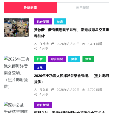
最新新聞
熱門新聞
綜合新聞
健康
黃啟豪「豪有藝思親子系列」 新港板頭星空童畫
春波綠
任禮清
2026年八月09日
2,391 觀看
4 分享
社會
綜合新聞
健康
旅遊
文教
2026年王功漁火節海洋音樂會登場。（照片縣府
提供）
周為政
2026年八月09日
2,700 觀看
4 分享
綜合新聞