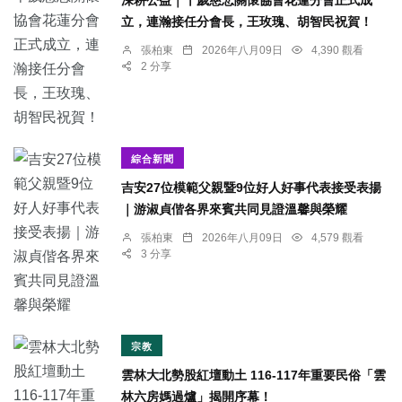
深耕公益｜千歲慈悲關懷協會花蓮分會正式成
立，連瀚接任分會長，王玫瑰、胡智民祝賀！
張柏東
2026年八月09日
4,390 觀看
2 分享
綜合新聞
吉安27位模範父親暨9位好人好事代表接受表揚
｜游淑貞偕各界來賓共同見證溫馨與榮耀
張柏東
2026年八月09日
4,579 觀看
3 分享
宗教
雲林大北勢股紅壇動土 116-117年重要民俗「雲
林六房媽過爐」揭開序幕！