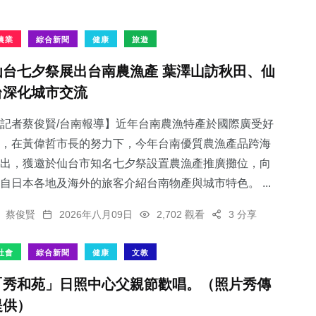
農業
綜合新聞
健康
旅遊
仙台七夕祭展出台南農漁產 葉澤山訪秋田、仙
台深化城市交流
記者蔡俊賢/台南報導】近年台南農漁特產於國際廣受好
，在黃偉哲市長的努力下，今年台南優質農漁產品跨海
出，獲邀於仙台市知名七夕祭設置農漁產推廣攤位，向
自日本各地及海外的旅客介紹台南物產與城市特色。 ...
蔡俊賢
2026年八月09日
2,702 觀看
3 分享
社會
綜合新聞
健康
文教
「秀和苑」日照中心父親節歡唱。（照片秀傳
提供）