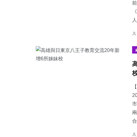
前
《
人
【
2
市
兩
合