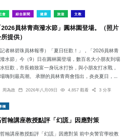
社會
綜合新聞
健康
旅遊
文教
「2026員林青商潑水節」圓林園登場。（照片
公所提供）
記者林碧珠員林報導）「夏日狂歡！」，「2026員林青
潑水節」今（9）日在圓林園登場，數百名大小朋友到場
水狂歡，市長賴致富一身玩水打扮，與小朋友打水戰，
場嗨到最高潮。 承辦的員林青商會指出，炎炎夏日，...
周為政
2026年八月09日
4,857 觀看
3 分享
專欄
高哲翰講座教授點評「幻謊」因應對策
哲翰講座教授點評「幻謊」因應對策 前中央警官學校教