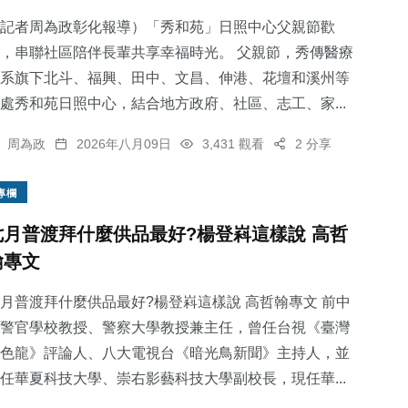
記者周為政彰化報導）「秀和苑」日照中心父親節歡
，串聯社區陪伴長輩共享幸福時光。 父親節，秀傳醫療
系旗下北斗、福興、田中、文昌、伸港、花壇和溪州等
處秀和苑日照中心，結合地方政府、社區、志工、家...
100
+
專欄
周為政
2026年八月09日
3,431 觀看
2 分享
專欄
七月普渡拜什麼供品最好?楊登嵙這樣說 高哲
翰專文
月普渡拜什麼供品最好?楊登嵙這樣說 高哲翰專文 前中
警官學校教授、警察大學教授兼主任，曾任台視《臺灣
色龍》評論人、八大電視台《暗光鳥新聞》主持人，並
任華夏科技大學、崇右影藝科技大學副校長，現任華...