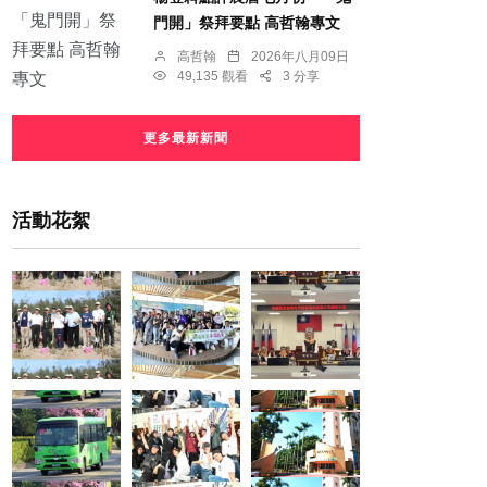
門開」祭拜要點 高哲翰專文
高哲翰
2026年八月09日
49,135 觀看
3 分享
更多最新新聞
活動花絮