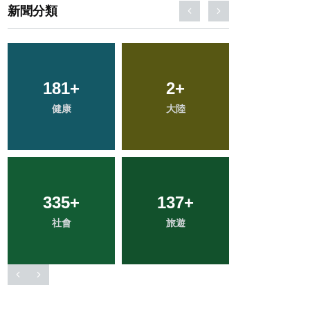
新聞分類
181
610
+
+
199
2
+
+
56
+
綜合新聞
健康
大陸
文教
宗教
335
62
+
+
137
43
+
+
28
+
社會
農業
旅遊
頭條
科技新知