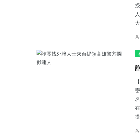
授
人
大
【
密
名
在
提.