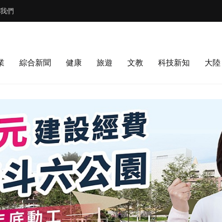
我們
業
綜合新聞
健康
旅遊
文教
科技新知
大陸