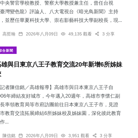
中央警官學校教授、警察大學教授兼主任，曾任台視
臺灣變色龍》評論人、八大電視台《暗光鳥新聞》主持
，並歷任華夏科技大學、崇右影藝科技大學副校長，現...
高哲翰
2026年八月09日
49,135 觀看
3 分享
綜合新聞
高雄與日東京八王子教育交流20年新增6所姊妹
校
記者陳信銘／高雄報導】高雄市與日本東京八王子自
006年締結友好城市，今年邁入20週年，高雄市李懷仁副
長率領教育局等市府訪團前往日本東京八王子市，見證
市教育交流拓展締結6所姊妹校及姊妹園，深化彼此教育
作...
陳信銘
2026年八月09日
3,951 觀看
3 分享