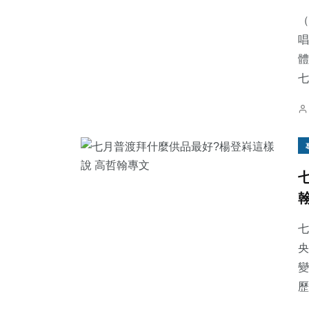
（
唱
體
七
565
+
199
+
56
+
綜合新聞
文教
宗教
62
+
43
+
28
+
農業
頭條
科技新知
七
央
變
歷