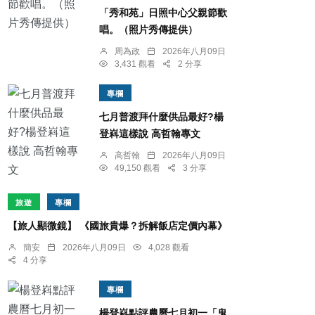
「秀和苑」日照中心父親節歡
唱。（照片秀傳提供）
周為政
2026年八月09日
3,431 觀看
2 分享
專欄
七月普渡拜什麼供品最好?楊
登嵙這樣說 高哲翰專文
高哲翰
2026年八月09日
49,150 觀看
3 分享
旅遊
專欄
【旅人顯微鏡】 《國旅貴爆？拆解飯店定價內幕》
簡安
2026年八月09日
4,028 觀看
4 分享
專欄
楊登嵙點評農曆七月初一「鬼