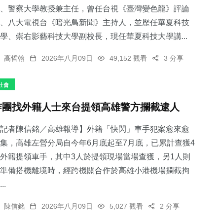
、警察大學教授兼主任，曾任台視《臺灣變色龍》評論
、八大電視台《暗光鳥新聞》主持人，並歷任華夏科技
學、崇右影藝科技大學副校長，現任華夏科技大學講...
高哲翰
2026年八月09日
49,152 觀看
3 分享
社會
詐團找外籍人士來台提領高雄警方攔截逮人
記者陳信銘／高雄報導】外籍「快閃」車手犯案愈來愈
集，高雄左營分局自今年6月底起至7月底，已累計查獲4
外籍提領車手，其中3人於提領現場當場查獲，另1人則
準備搭機離境時，經跨機關合作於高雄小港機場攔截拘
..
陳信銘
2026年八月09日
5,027 觀看
2 分享