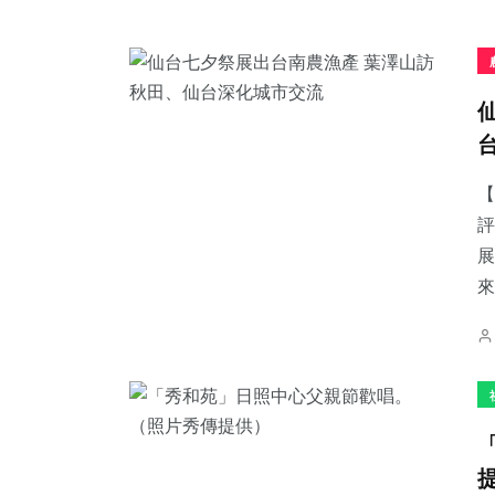
【
評
展
來