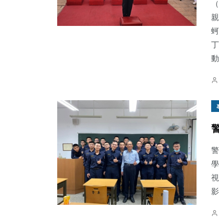
（
親
蚵
丁
動
警
學
視
影