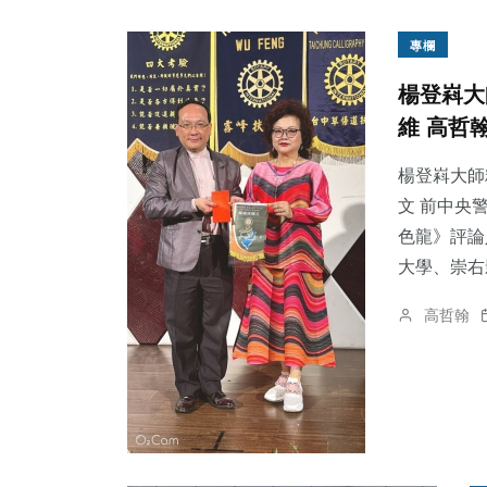
專欄
楊登嵙大
維 高哲
楊登嵙大師
文 前中央
色龍》評論
大學、崇右影
高哲翰