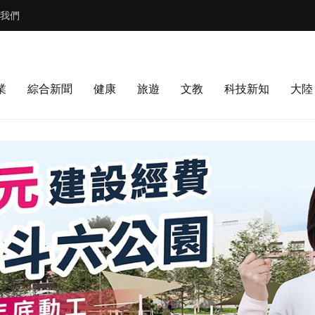
我們
業
綜合新聞
健康
旅遊
文教
科技新知
大陸