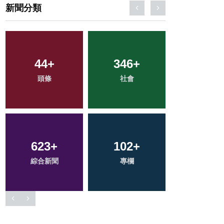
新聞分類
133
+
54
+
2
+
旅遊
宗教
大陸
30
+
64
+
200
+
科技新知
農業
文教