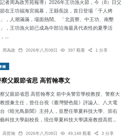
記者周為政芳苑報導）2026年王功漁火節，今（8）日父
節在王功福海宮揭幕，王縣長說，首日登場「千人烤
」，人潮滿滿，場面熱鬧。 「北貢寮、中王功、南墾
」，王功漁火節已成為中部沿海最具代表性的夏季活
，...
周為政
2026年八月08日
397 觀看
1 分享
專欄
警察父親節省思 高哲翰專文
察父親節省思 高哲翰專文 前中央警官學校教授、警察大
教授兼主任，曾任台視《臺灣變色龍》評論人、八大電
台《暗光鳥新聞》主持人，並歷任華夏科技大學、崇右
藝科技大學副校長，現任華夏科技大學講座教授高哲...
高哲翰
2026年八月08日
49,148 觀看
3 分享