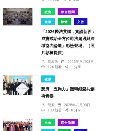
社會
綜合新聞
健康
旅遊
文教
「2026醫法共構，實證新徑：
成癮戒治全方位司法處遇與跨
域協力論壇」彰檢登場。（照
片彰檢提供）
周為政
2026年八月08日
124 觀看
1 分享
健康
慈濟「五夠力」翻轉銀髮共創
再青春
簡安
2026年八月08日
108 觀看
0 分享
社會
綜合新聞