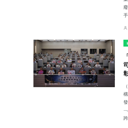
廢
手
131
+
57
+
2
+
旅遊
宗教
大陸
30
+
64
+
202
+
（
科技新知
農業
文教
構
發
﹁
跨.