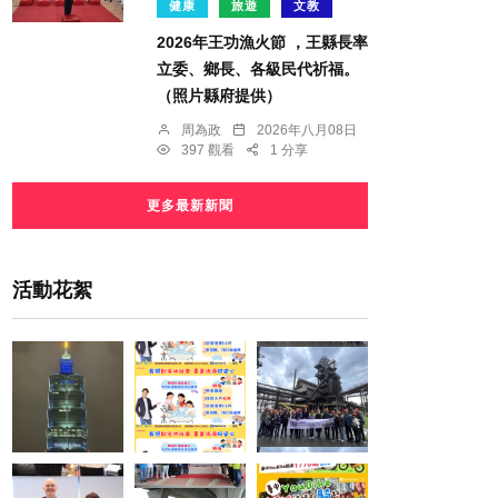
健康
旅遊
文教
2026年王功漁火節 ，王縣長率
立委、鄉長、各級民代祈福。
（照片縣府提供）
周為政
2026年八月08日
397 觀看
1 分享
更多最新新聞
活動花絮