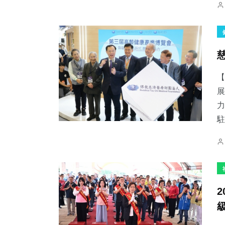
展
力
駐