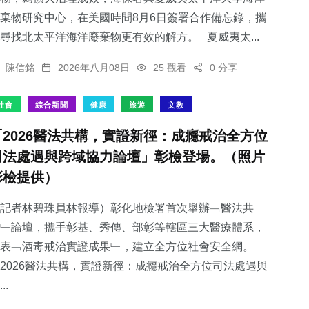
棄物研究中心，在美國時間8月6日簽署合作備忘錄，攜
尋找北太平洋海洋廢棄物更有效的解方。 夏威夷太...
陳信銘
2026年八月08日
25 觀看
0 分享
185
+
44
+
346
+
社會
綜合新聞
健康
旅遊
文教
健康
頭條
社會
「2026醫法共構，實證新徑：成癮戒治全方位
司法處遇與跨域協力論壇」彰檢登場。（照片
彰檢提供）
623
+
102
+
記者林碧珠員林報導）彰化地檢署首次舉辦﹁醫法共
綜合新聞
專欄
﹂論壇，攜手彰基、秀傳、部彰等轄區三大醫療體系，
表﹁酒毒戒治實證成果﹂，建立全方位社會安全網。
2026醫法共構，實證新徑：成癮戒治全方位司法處遇與
..