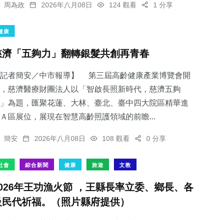
周為政
2026年八月08日
124 觀看
1 分享
健康
慈濟「五夠力」翻轉銀髮共創再青春
【記者簡安／中市報導】 第三屆高齡健康產業博覽會開
，慈濟醫療財團法人以「智啟長照新時代，慈濟五夠
」為題，匯聚花蓮、大林、臺北、臺中四大院區精華進
Ａ區展位，展現在智慧高齡照護領域的前瞻...
簡安
2026年八月08日
108 觀看
0 分享
社會
綜合新聞
健康
旅遊
文教
2026年王功漁火節 ，王縣長率立委、鄉長、各
級民代祈福。（照片縣府提供）