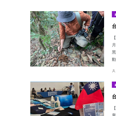
【
月
黑
動
【
棄