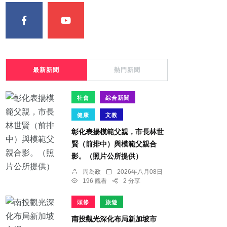
最新新聞
熱門新聞
社會
綜合新聞
健康
文教
彰化表揚模範父親，市長林世
賢（前排中）與模範父親合
影。（照片公所提供）
周為政
2026年八月08日
196 觀看
2 分享
頭條
旅遊
南投觀光深化布局新加坡市