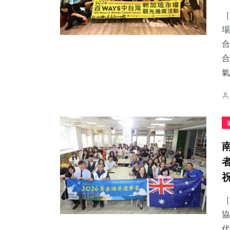
［
場
合
合
248
+
426
+
768
+
氣.
文教
社會
綜合新聞
175
+
227
+
2
+
旅遊
健康
大陸
［
協
代