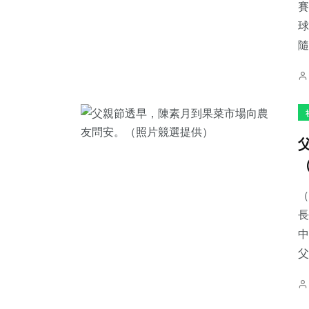
賽
球
隨
（
長
中
父