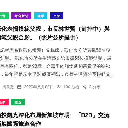
社會
綜合新聞
健康
文教
彰化表揚模範父親，市長林世賢（前排中）與
模範父親合影。（照片公所提供）
記者周為政彰化報導）父親節，彰化市公所表揚56名模
父親。 彰化市公所在生活藝文館表揚56位模範父親，最
長有兩位，都是93歲，介壽里的張燦凱和富貴里的劉秋
，最年輕是茄南里64歲廖福臨，市長林世賢分享模範父...
周為政
2026年八月08日
196 觀看
2 分享
頭條
旅遊
南投觀光深化布局新加坡市場 「B2B」交流
拓展國際旅遊合作