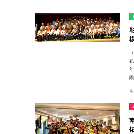
（
範
年
陽