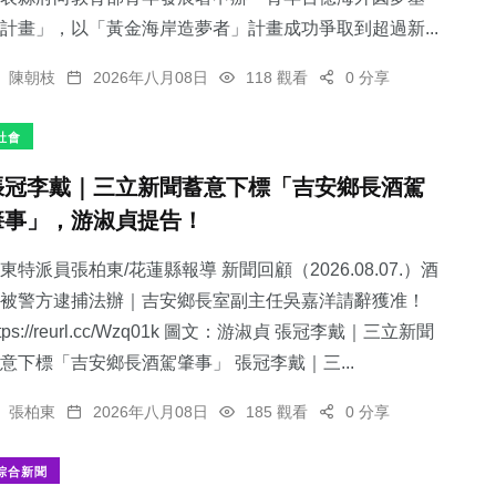
計畫」，以「黃金海岸造夢者」計畫成功爭取到超過新...
陳朝枝
2026年八月08日
118 觀看
0 分享
社會
張冠李戴｜三立新聞蓄意下標「吉安鄉長酒駕
肇事」，游淑貞提告！
東特派員張柏東/花蓮縣報導 新聞回顧（2026.08.07.）酒
被警方逮捕法辦｜吉安鄉長室副主任吳嘉洋請辭獲准！
ttps://reurl.cc/Wzq01k 圖文：游淑貞 張冠李戴｜三立新聞
意下標「吉安鄉長酒駕肇事」 張冠李戴｜三...
張柏東
2026年八月08日
185 觀看
0 分享
綜合新聞