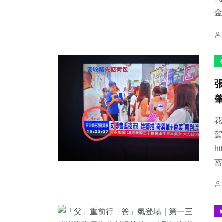
金
花
駕
h
蓄