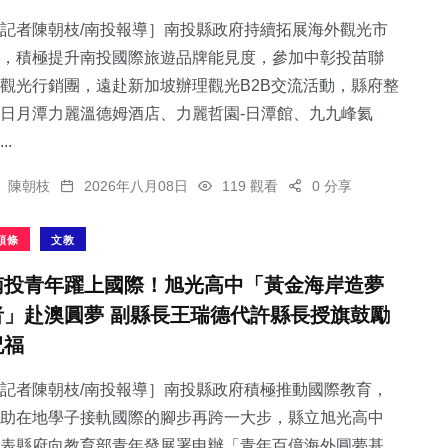
記者陳朝枝/南投報導］南投縣政府持續拓展海外觀光市
，積極提升南投國際旅遊品牌能見度，參加中彰投苗聯
觀光行銷團，遠赴新加坡辦理觀光B2B交流活動，縣府整
日月潭力麗溫德姆酒店、力麗哲園-日潭館、九九峰氦
71
+
55
+
79
+
..
宗教
頭條
農業
陳朝枝
2026年八月08日
119 觀看
0 分享
頭條
文教
南投青年躍上國際！旭光高中「黃金海岸造夢
124
+
37
+
者」赴澳圓夢 副縣長王瑞德代許縣長授旗鼓勵
專欄
科技新知
祝福
記者陳朝枝/南投報導］南投縣政府積極推動國際教育，
助在地學子接軌國際的腳步再跨一大步，縣立旭光高中
表縣府向教育部青年發展署申辦「青年百億海外圓夢基