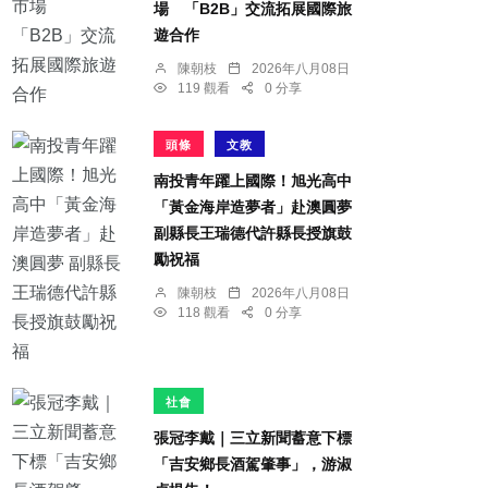
場 「B2B」交流拓展國際旅
遊合作
陳朝枝
2026年八月08日
119 觀看
0 分享
頭條
文教
南投青年躍上國際！旭光高中
「黃金海岸造夢者」赴澳圓夢
副縣長王瑞德代許縣長授旗鼓
勵祝福
陳朝枝
2026年八月08日
118 觀看
0 分享
社會
張冠李戴｜三立新聞蓄意下標
「吉安鄉長酒駕肇事」，游淑