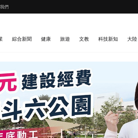
我們
業
綜合新聞
健康
旅遊
文教
科技新知
大陸