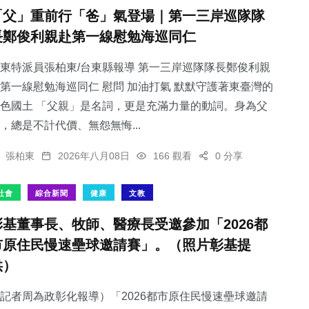
「父」重前行「爸」氣登場｜第一三岸巡隊隊
長鄭俊利親赴第一線慰勉海巡同仁
東特派員張柏東/台東縣報導 第一三岸巡隊隊長鄭俊利親
第一線慰勉海巡同仁 慰問 加油打氣 默默守護著東臺灣的
色國土 「父親」是名詞，更是充滿力量的動詞。身為父
，總是不計代價、無怨無悔...
張柏東
2026年八月08日
166 觀看
0 分享
社會
綜合新聞
健康
文教
彰基董事長、牧師、醫療長受邀參加「2026都
市原住民慢速壘球邀請賽」。（照片彰基提
供）
記者周為政彰化報導）「2026都市原住民慢速壘球邀請