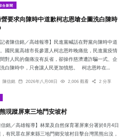
綜合新聞
綠營要求向陳時中道歉柯志恩嗆企圖洗白陳時
中
記者陳信銘／高雄報導】民進黨喊話在野黨向陳時中道
。國民黨高雄市長參選人柯志恩昨晚痛批，民進黨疫情
間對人民的傷痛沒有反省，卻操作慈濟遭詐騙一式、企
洗白陳時中，只會讓人民更加憤怒。 柯志恩昨在...
陳信銘
2026年八月08日
2,006 觀看
2 分享
熊現蹤屏東三地門安坡村
陳信銘／高雄報導】林業及自然保育署屏東分署於8月4日
報，有民眾在屏東縣三地門鄉安坡村目擊台灣黑熊出沒，