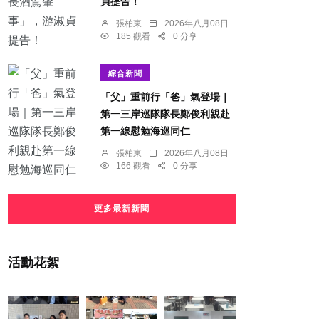
貞提告！
張柏東
2026年八月08日
185 觀看
0 分享
綜合新聞
「父」重前行「爸」氣登場｜
第一三岸巡隊隊長鄭俊利親赴
第一線慰勉海巡同仁
張柏東
2026年八月08日
166 觀看
0 分享
更多最新新聞
活動花絮