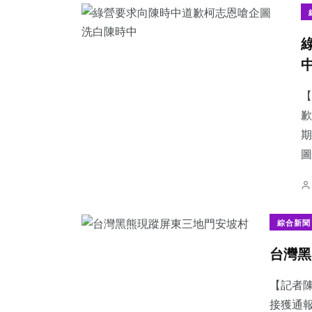
【
歉
期
圖
綜合新聞
台灣黑
【記者
接獲通