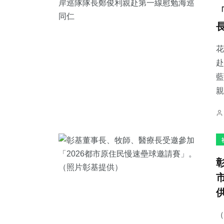
花
赴
藍
親
（