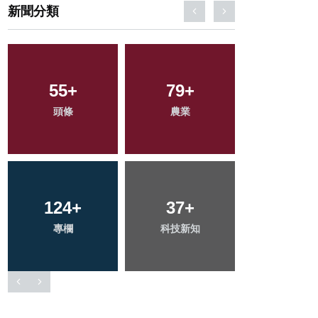
新聞分類
250
+
426
+
768
+
文教
社會
綜合新聞
173
+
225
+
2
+
旅遊
健康
大陸