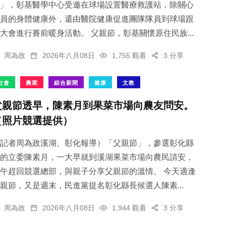
」，彰基醫學中心受邀在球場設置醫療救護站，除關心
員的身體健康外，還由醫院健康促進團隊隊員到球場跟
大會進行賽前暖身活動。 父親節，彰基關懷原住民族...
周為政
2026年八月08日
1,755 觀看
3 分享
社會
農業
綜合新聞
健康
文教
父親節透早，陳素月到果菜市場向農友問安。
（照片競選提供）
記者周為政溪湖、彰化報導）「父親節」，參選彰化縣
的立委陳素月，一大早就到溪湖果菜市場向農民請安，
午趕回競選總部，與親子分享父親節的溫情。 今天適逢
親節，又是週末，民進黨提名彰化縣長候選人陳素...
周為政
2026年八月08日
1,944 觀看
3 分享