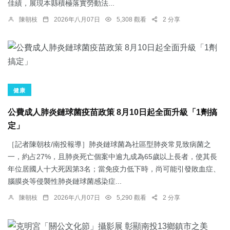
佳績，展現本縣積極落實勞動法...
陳朝枝
2026年八月07日
5,308 觀看
2 分享
健康
公費成人肺炎鏈球菌疫苗政策 8月10日起全面升級「1劑搞
定」
［記者陳朝枝/南投報導］肺炎鏈球菌為社區型肺炎常見致病菌之
一，約占27%，且肺炎死亡個案中逾九成為65歲以上長者，使其長
年位居國人十大死因第3名；當免疫力低下時，尚可能引發敗血症、
腦膜炎等侵襲性肺炎鏈球菌感染症...
陳朝枝
2026年八月07日
5,290 觀看
2 分享