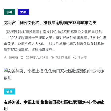
宗教
文教
克明宮「關公文化節」攝影展 彰顯南投13鄉鎮市之美
［記者陳朝枝/南投報導］南投縣竹山鎮克明宮關公文化節重頭戲
─「2026發現南投十三鄉鎮之美」攝影展徵件頒獎典禮，7日上午隆
重登場，縣府不僅大力補助，縣長許淑華也專程到場參觀並頒獎給
所有得獎攝影家。這項攝影展與...
陳朝枝
2026年八月07日
5,383 觀看
2 分享
健康
友善無礙、幸福上樓 集集鎮田寮社區歡慶活動中心電梯啟
用