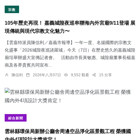
宗教
105年歷史再現！ 嘉義城隍夜巡串聯海內外宮廟9/11登場 展
現傳統與現代宗教文化魅力〜
【雲嘉特派員陳信利／嘉義市報導】一年一度、名揚國際的宗教文
化盛事「2026城隍夜巡諸羅城」今天（7日）在歷史悠久的嘉義城隍
廟埕舉辦盛大宣傳記者會。 活動由市長黃敏惠、城隍廟董事長楊嘉
南及各界貴賓共同宣布...
陳信利
2026年八月07日
9,552 觀看
15 分享
綜合新聞
雲林縣環保局新辦公廳舍周邊空品淨化區景觀工程 榮獲國
內外4項設計大獎肯定！