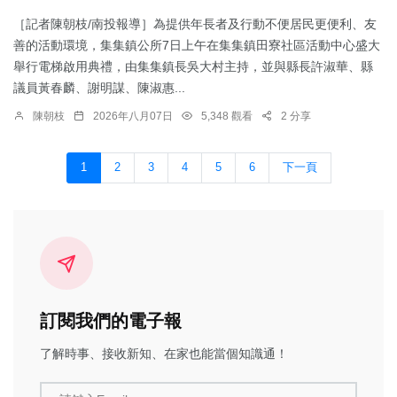
［記者陳朝枝/南投報導］為提供年長者及行動不便居民更便利、友
善的活動環境，集集鎮公所7日上午在集集鎮田寮社區活動中心盛大
舉行電梯啟用典禮，由集集鎮長吳大村主持，並與縣長許淑華、縣
議員黃春麟、謝明謀、陳淑惠...
陳朝枝
2026年八月07日
5,348 觀看
2 分享
1
2
3
4
5
6
下一頁
訂閱我們的電子報
了解時事、接收新知、在家也能當個知識通！