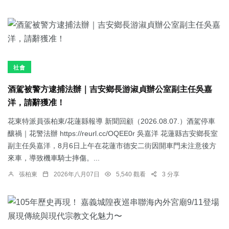
社會
酒駕被警方逮捕法辦｜吉安鄉長游淑貞辦公室副主任吳嘉
洋，請辭獲准！
花東特派員張柏東/花蓮縣報導 新聞回顧（2026.08.07.）酒駕停車
釀禍｜花警法辦 https://reurl.cc/OQEE0r 吳嘉洋 花蓮縣吉安鄉長室
副主任吳嘉洋，8月6日上午在花蓮市德安二街因開車門未注意後方
來車，導致機車騎士摔傷。...
張柏東
2026年八月07日
5,540 觀看
3 分享