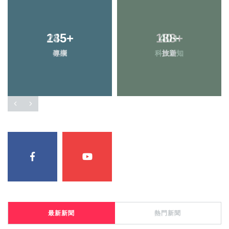
245
135
+
+
188
40
+
+
健康
專欄
科技新知
旅遊
最新新聞
熱門新聞