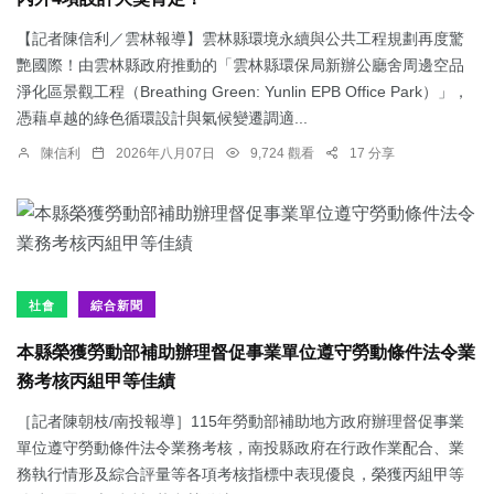
【記者陳信利／雲林報導】雲林縣環境永續與公共工程規劃再度驚
艷國際！由雲林縣政府推動的「雲林縣環保局新辦公廳舍周邊空品
淨化區景觀工程（Breathing Green: Yunlin EPB Office Park）」，
憑藉卓越的綠色循環設計與氣候變遷調適...
陳信利
2026年八月07日
9,724 觀看
17 分享
社會
綜合新聞
本縣榮獲勞動部補助辦理督促事業單位遵守勞動條件法令業
務考核丙組甲等佳績
［記者陳朝枝/南投報導］115年勞動部補助地方政府辦理督促事業
單位遵守勞動條件法令業務考核，南投縣政府在行政作業配合、業
務執行情形及綜合評量等各項考核指標中表現優良，榮獲丙組甲等