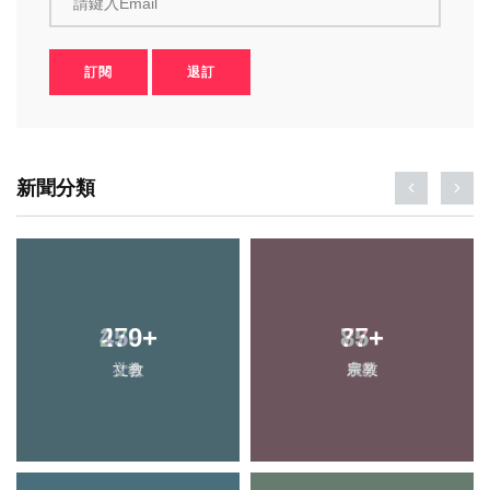
請鍵入Email
訂閱
退訂
新聞分類
270
459
+
+
77
85
+
+
文教
社會
宗教
農業