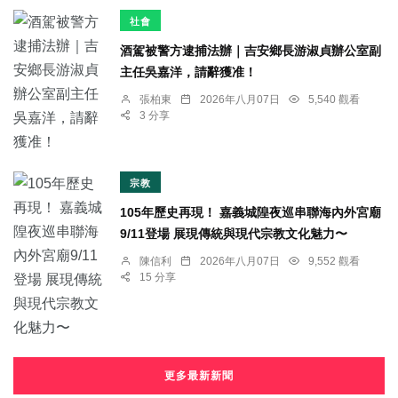
社會
酒駕被警方逮捕法辦｜吉安鄉長游淑貞辦公室副
主任吳嘉洋，請辭獲准！
張柏東
2026年八月07日
5,540 觀看
3 分享
宗教
105年歷史再現！ 嘉義城隍夜巡串聯海內外宮廟
9/11登場 展現傳統與現代宗教文化魅力〜
陳信利
2026年八月07日
9,552 觀看
15 分享
更多最新新聞