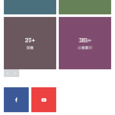
27
+
39
+
頭條
農業