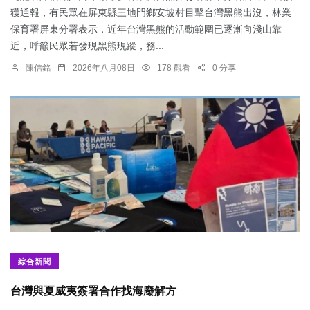
獲通報，有民眾在屏東縣三地門鄉安坡村目擊台灣黑熊出沒，林業
保育署屏東分署表示，近年台灣黑熊的活動範圍已逐漸向淺山靠
近，呼籲民眾若發現黑熊現蹤，務...
陳信銘
2026年八月08日
178 觀看
0 分享
綜合新聞
台灣與夏威夷簽署合作找海廢解方