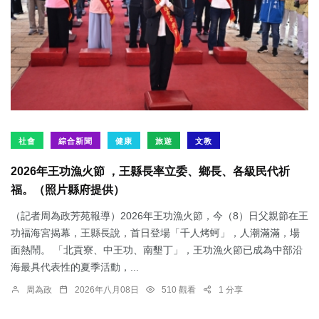
社會
綜合新聞
健康
旅遊
文教
2026年王功漁火節 ，王縣長率立委、鄉長、各級民代祈
福。（照片縣府提供）
（記者周為政芳苑報導）2026年王功漁火節，今（8）日父親節在王
功福海宮揭幕，王縣長說，首日登場「千人烤蚵」，人潮滿滿，場
面熱鬧。 「北貢寮、中王功、南墾丁」，王功漁火節已成為中部沿
海最具代表性的夏季活動，...
周為政
2026年八月08日
510 觀看
1 分享