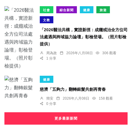
社會
綜合新聞
健康
旅遊
文教
「2026醫法共構，實證新徑：成癮戒治全方位司
法處遇與跨域協力論壇」彰檢登場。（照片彰檢
提供）
周為政
2026年八月08日
306 觀看
1 分享
健康
慈濟「五夠力」翻轉銀髮共創再青春
簡安
2026年八月08日
158 觀看
0 分享
更多最新新聞