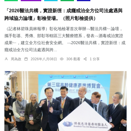
「2026醫法共構，實證新徑：成癮戒治全方位司法處遇與
跨域協力論壇」彰檢登場。（照片彰檢提供）
（記者林碧珠員林報導）彰化地檢署首次舉辦﹁醫法共構﹂論壇，
攜手彰基、秀傳、部彰等轄區三大醫療體系，發表﹁酒毒戒治實證
成果﹂，建立全方位社會安全網。 ﹁2026醫法共構，實證新徑：成
癮戒治全方位司法處遇與跨...
周為政
2026年八月08日
306 觀看
1 分享