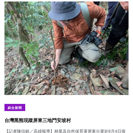
綜合新聞
台灣黑熊現蹤屏東三地門安坡村
【記者陳信銘／高雄報導】林業及自然保育署屏東分署於8月4日接