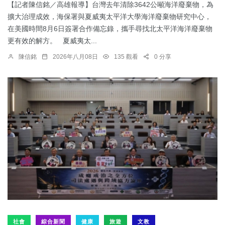
【記者陳信銘／高雄報導】台灣去年清除3642公噸海洋廢棄物，為
擴大治理成效，海保署與夏威夷太平洋大學海洋廢棄物研究中心，
在美國時間8月6日簽署合作備忘錄，攜手尋找北太平洋海洋廢棄物
更有效的解方。 夏威夷太...
陳信銘
2026年八月08日
135 觀看
0 分享
社會
綜合新聞
健康
旅遊
文教