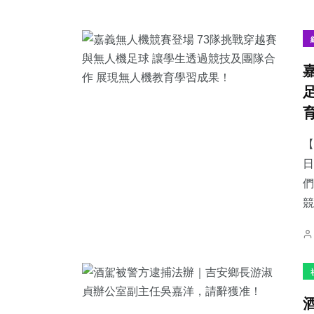
【
日
們
競