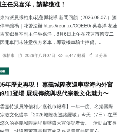
副主任吳嘉洋，請辭獲准！
東特派員張柏東/花蓮縣報導 新聞回顧（2026.08.07.）酒
停車釀禍｜花警法辦 https://reurl.cc/OQEE0r 吳嘉洋 花蓮
吉安鄉長室副主任吳嘉洋，8月6日上午在花蓮市德安二
28
+
因開車門未注意後方來車，導致機車騎士摔傷。...
農業
張柏東
2026年八月07日
5,447 觀看
3 分享
宗教
105年歷史再現！ 嘉義城隍夜巡串聯海內外宮
廟9/11登場 展現傳統與現代宗教文化魅力〜
雲嘉特派員陳信利／嘉義市報導】一年一度、名揚國際
宗教文化盛事「2026城隍夜巡諸羅城」今天（7日）在歷
悠久的嘉義城隍廟埕舉辦盛大宣傳記者會。 活動由市長
敏惠、城隍廟董事長楊嘉南及各界貴賓共同宣布...