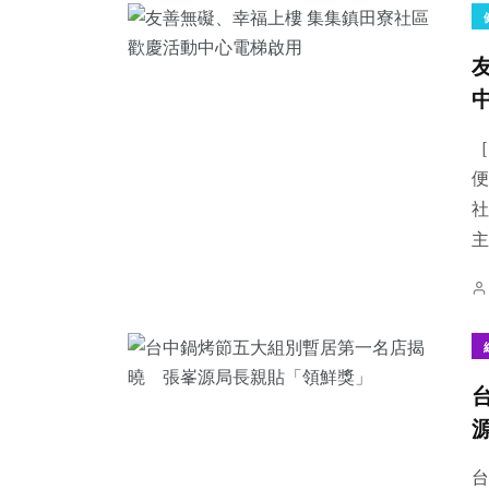
［
便
社
主
台