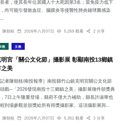
長者，使其長年位居國人十大死因第3名；當免疫力低下
，尚可能引發敗血症、腦膜炎等侵襲性肺炎鏈球菌感染
..
陳朝枝
2026年八月07日
5,269 觀看
2 分享
宗教
文教
克明宮「關公文化節」攝影展 彰顯南投13鄉鎮
市之美
記者陳朝枝/南投報導］南投縣竹山鎮克明宮關公文化節
頭戲─「2026發現南投十三鄉鎮之美」攝影展徵件頒獎典
，7日上午隆重登場，縣府不僅大力補助，縣長許淑華也
程到場參觀並頒獎給所有得獎攝影家。這項攝影展與...
陳朝枝
2026年八月07日
5,352 觀看
2 分享