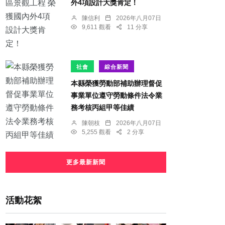
外4項設計大獎肯定！
陳信利
2026年八月07日
9,611 觀看
11 分享
社會
綜合新聞
本縣榮獲勞動部補助辦理督促
事業單位遵守勞動條件法令業
務考核丙組甲等佳績
陳朝枝
2026年八月07日
5,255 觀看
2 分享
更多最新新聞
活動花絮