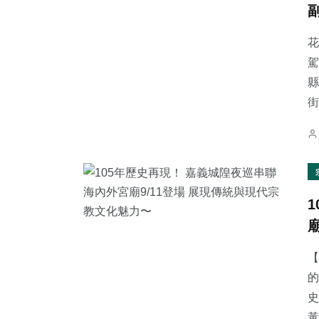
花
駕
縣
151
+
90
+
0
+
街
社會
文教
大陸
45
+
19
+
272
+
專欄
頭條
綜合新聞
【
的
史
黃