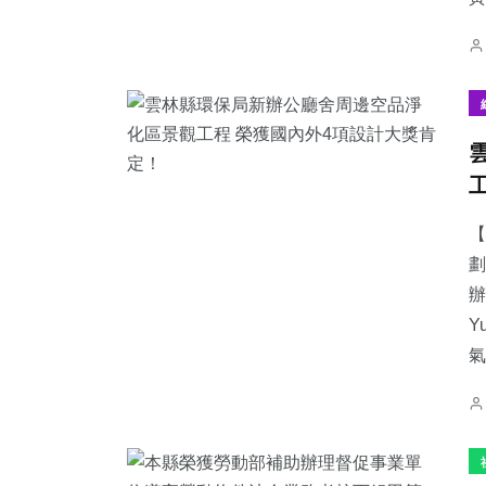
【
劃
辦
Y
氣