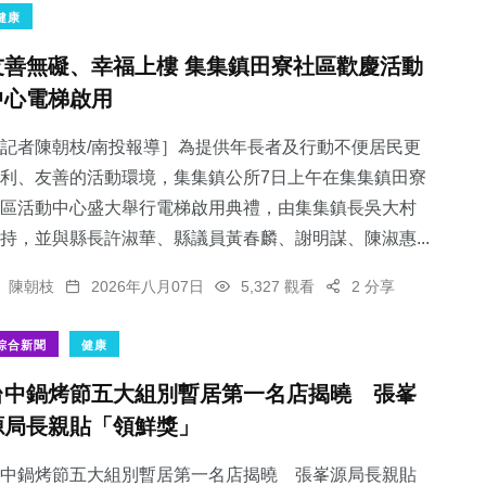
健康
友善無礙、幸福上樓 集集鎮田寮社區歡慶活動
中心電梯啟用
記者陳朝枝/南投報導］為提供年長者及行動不便居民更
利、友善的活動環境，集集鎮公所7日上午在集集鎮田寮
區活動中心盛大舉行電梯啟用典禮，由集集鎮長吳大村
持，並與縣長許淑華、縣議員黃春麟、謝明謀、陳淑惠...
陳朝枝
2026年八月07日
5,327 觀看
2 分享
綜合新聞
健康
台中鍋烤節五大組別暫居第一名店揭曉 張峯
源局長親貼「領鮮獎」
中鍋烤節五大組別暫居第一名店揭曉 張峯源局長親貼