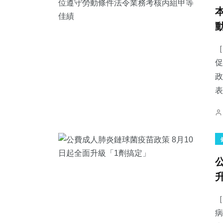
［
促
政
表
［
病