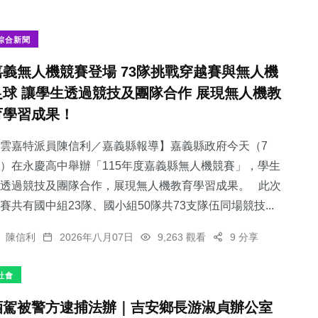
綜合新聞
嘉義無人機競賽登場 73隊挑戰穿越賽與無人機
足球 讓學生透過競技及團隊合作 展現無人機教
育學習成果！
雲嘉特派員陳信利／嘉義縣報導】嘉義縣政府今天（7
）在永慶高中舉辦「115年度嘉義縣無人機競賽」，學生
透過競技及團隊合作，展現無人機教育學習成果。 此次
賽共有國中組23隊、國小組50隊共73支隊伍同場競技...
陳信利
2026年八月07日
9,263 觀看
9 分享
社會
酒駕被警方逮捕法辦｜吉安鄉長游淑貞辦公室