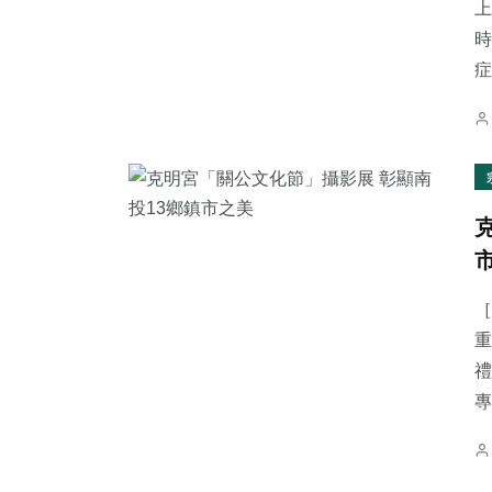
上
時
症.
［
重
禮
專