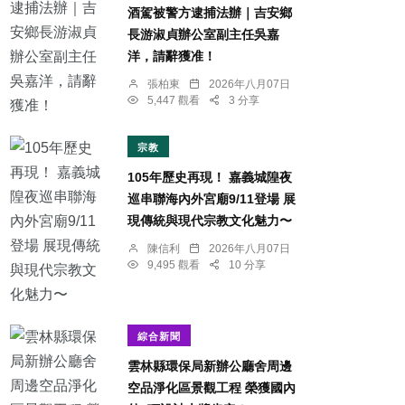
酒駕被警方逮捕法辦｜吉安鄉
長游淑貞辦公室副主任吳嘉
洋，請辭獲准！
張柏東
2026年八月07日
5,447 觀看
3 分享
宗教
105年歷史再現！ 嘉義城隍夜
巡串聯海內外宮廟9/11登場 展
現傳統與現代宗教文化魅力〜
陳信利
2026年八月07日
9,495 觀看
10 分享
綜合新聞
雲林縣環保局新辦公廳舍周邊
空品淨化區景觀工程 榮獲國內