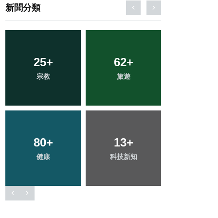
新聞分類
153
25
+
+
62
90
+
+
0
+
宗教
社會
旅遊
文教
大陸
80
44
+
+
13
19
+
+
272
+
健康
專欄
科技新知
頭條
綜合新聞