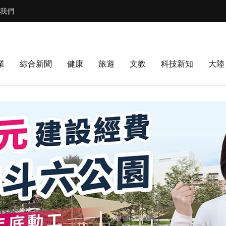
我們
業
綜合新聞
健康
旅遊
文教
科技新知
大陸