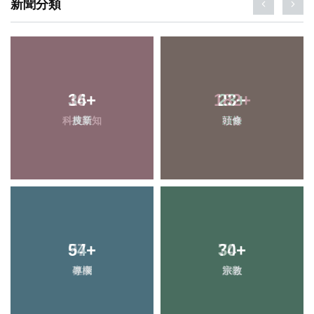
新聞分類
16
34
+
+
182
23
+
+
科技新知
農業
頭條
社會
54
97
+
+
30
74
+
+
專欄
健康
宗教
旅遊