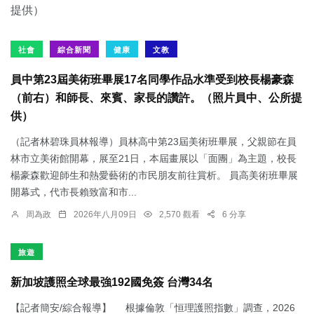
社會
綜合新聞
健康
文教
員中第23屆美術班畢展17名同學作品水準受到校長楊豪森
（前右）和師長、來賓、家長的讚許。（照片員中、公所提
供）
（記者林碧珠員林報導）員林高中第23屆美術班畢展，父親節在員
林市立美術館開幕，展至21日，本屆畫展以「面團」為主題，校長
楊豪森歡迎師生和熱愛藝術的市民朋友前往賞析。 員高美術班畢展
開幕式，代市長賴致富和市...
周為政
2026年八月09日
2,570 觀看
6 分享
旅遊
新加坡護照全球最強192國免簽 台灣34名
【記者簡安/綜合報導】 根據倫敦「恒理護照指數」調查，2026