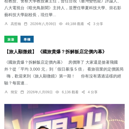
校教授、警察大學教授兼主任，曾任台視《臺灣變色龍》評論人、
八大電視台《暗光鳥新聞》主持人，並歷任華夏科技大學、崇右影
藝科技大學副校長，現任華...
高哲翰
2026年八月09日
49,188 觀看
3 分享
旅遊
專欄
【旅人顯微鏡】 《國旅貴爆？拆解飯店定價內幕》
《國旅貴爆？拆解飯店定價內幕》 房價降了 大家還是搶著飛國
外？從「平均 3,000 元」到「假日暴漲 5 倍」 看旅宿業的定價困局
嗨，歡迎來到《旅人顯微鏡》第一期！ 你有沒有遇過這樣的經
驗？每當連...
簡安
2026年八月09日
6,136 觀看
4 分享