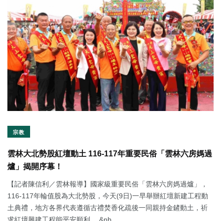
宗教
雲林大北勢股紅壇動土 116-117年重要民俗「雲林六房媽過
爐」揭開序幕！
【記者陳信利／雲林報導】國家級重要民俗「雲林六房媽過爐」，
116-117年輪值股為大北勢股，今天(9日)一早舉辦紅壇新建工程動
土典禮，地方各界代表遵循古禮焚香化疏後一同親持金鏟動土，祈
求紅壇興建工程能平安順利。 &nb...