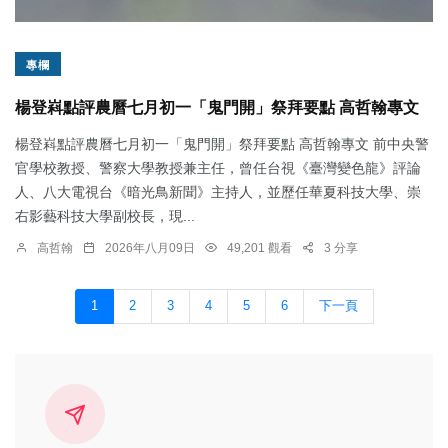
專欄
楊登嵙點評農曆七月初一「鬼門開」祭拜要點 高哲翰專文
楊登嵙點評農曆七月初一「鬼門開」祭拜要點 高哲翰專文 前中央警
官學校教授、警察大學教授兼主任，曾任台視《臺灣變色龍》評論
人、八大電視台《暗光鳥新聞》主持人，並歷任華夏科技大學、崇
右影藝科技大學副校長，現...
高哲翰
2026年八月09日
49,201 觀看
3 分享
1
2
3
4
5
6
下一頁