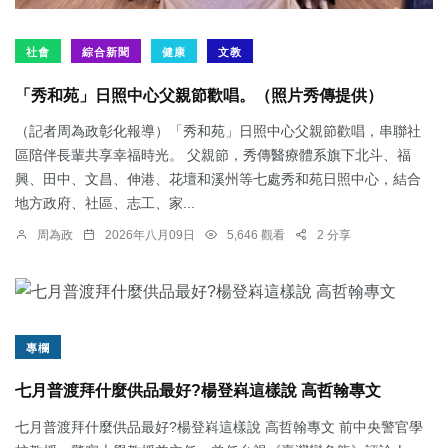
社會
綜合新聞
健康
文教
「秀和苑」日照中心父親節歡唱。（照片秀傳提供）
（記者周為政彰化報導）「秀和苑」日照中心父親節歡唱，串聯社
區陪伴長輩共享幸福時光。 父親節，秀傳醫療體系旗下北斗、福
興、田中、文昌、伸港、花壇和溪州等七處秀和苑日照中心，結合
地方政府、社區、志工、家...
周為政
2026年八月09日
5,646 觀看
2 分享
專欄
七月普渡拜什麼供品最好?楊登嵙這樣說 高哲翰專文
七月普渡拜什麼供品最好?楊登嵙這樣說 高哲翰專文 前中央警官學