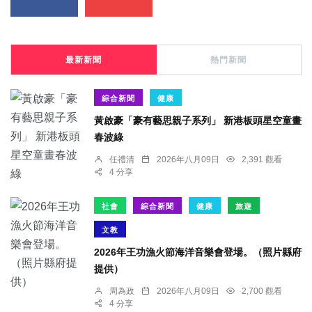
最新新聞
熱門新聞
綜合新聞
健康
黃啟豪「豪有藝思親子系列」 新港板頭星空童畫
春波綠
任禮清
2026年八月09日
2,391 觀看
4 分享
社會
綜合新聞
健康
旅遊
文教
2026年王功漁火節海洋音樂會登場。（照片縣府
提供）
周為政
2026年八月09日
2,700 觀看
4 分享