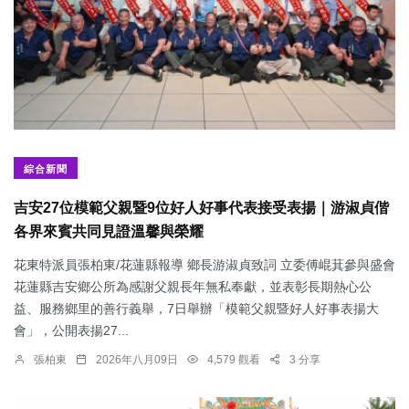
綜合新聞
吉安27位模範父親暨9位好人好事代表接受表揚｜游淑貞偕
各界來賓共同見證溫馨與榮耀
花東特派員張柏東/花蓮縣報導 鄉長游淑貞致詞 立委傅崐萁參與盛會
花蓮縣吉安鄉公所為感謝父親長年無私奉獻，並表彰長期熱心公
益、服務鄉里的善行義舉，7日舉辦「模範父親暨好人好事表揚大
會」，公開表揚27...
張柏東
2026年八月09日
4,579 觀看
3 分享