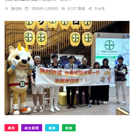
陳信利
2026年八月09日
8,157 觀看
9 分享
農業
綜合新聞
健康
旅遊