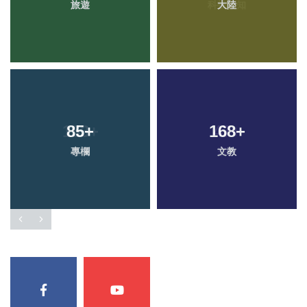
旅遊
大陸
85
+
168
+
專欄
文教