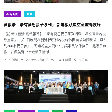
綜合新聞
健康
黃啟豪「豪有藝思親子系列」 新港板頭星空童畫春波綠
【記者任禮清/嘉義報導】「豪有藝思親子系列活動－星空童畫春波
綠篇章」，於9日晚間在新港板頭村春波綠休閒農場熱鬧登場，吸引
約200名親子參加，透過花盆人偶DIY，讓家長陪伴孩子一起動手創
作，在歡笑聲中增進親子情感，...
任禮清
2026年八月09日
2,391 觀看
4 分享