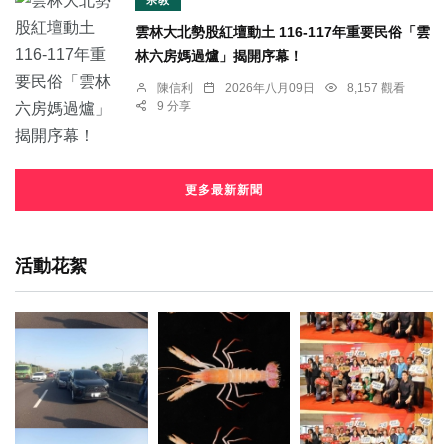
雲林大北勢股紅壇動土 116-117年重要民俗「雲
林六房媽過爐」揭開序幕！
陳信利
2026年八月09日
8,157 觀看
9 分享
更多最新新聞
活動花絮