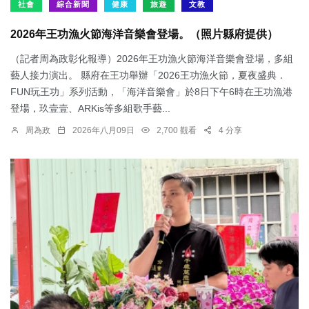
社會
綜合新聞
健康
旅遊
文教
2026年王功漁火節海洋音樂會登場。（照片縣府提供）
（記者周為政彰化報導）2026年王功漁火節海洋音樂會登場，多組
藝人接力演出。 縣府在王功舉辦「2026王功漁火節，夏夜盛典．
FUN玩王功」系列活動，「海洋音樂會」於8日下午6時在王功漁港
登場，玖壹壹、ARKis等多組歌手藝...
周為政
2026年八月09日
2,700 觀看
4 分享