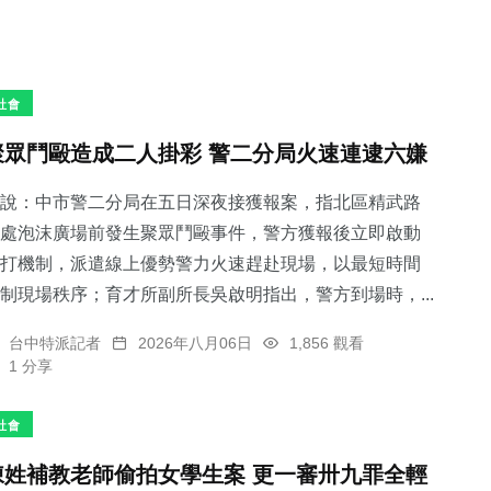
社會
聚眾鬥毆造成二人掛彩 警二分局火速連逮六嫌
說：中市警二分局在五日深夜接獲報案，指北區精武路
處泡沫廣場前發生聚眾鬥毆事件，警方獲報後立即啟動
打機制，派遣線上優勢警力火速趕赴現場，以最短時間
制現場秩序；育才所副所長吳啟明指出，警方到場時，...
台中特派記者
2026年八月06日
1,856 觀看
1 分享
社會
陳姓補教老師偷拍女學生案 更一審卅九罪全輕