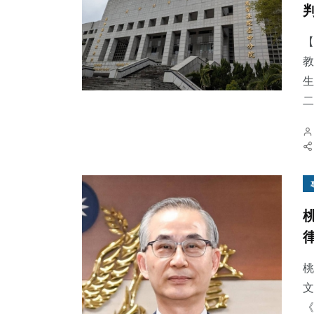
【
教
生
二
桃
文
《