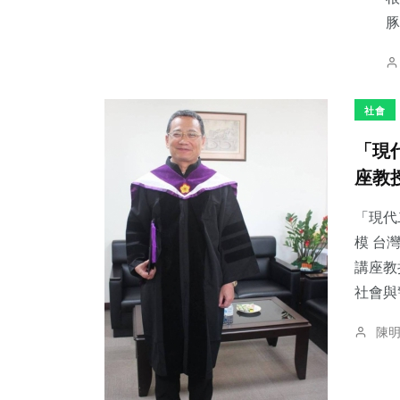
豚
社會
「現
座教
「現代
模 台
講座教
社會與
陳