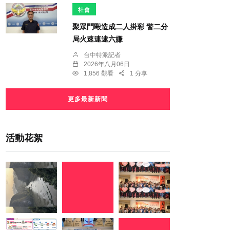
社會
聚眾鬥毆造成二人掛彩 警二分
局火速連逮六嫌
台中特派記者
2026年八月06日
1,856 觀看
1 分享
更多最新新聞
活動花絮