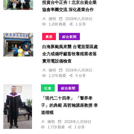
投資台中正夯！北京台資企業
協會率團交流 深化產業合作
陳明
2026年八月06日
1,288 觀看
1 分享
農業
綜合新聞
白海豚颱風來襲 台電苗栗區處
全力戒備呼籲畜牧養殖業者落
實用電設備檢查
陳明
2026年八月06日
1,376 觀看
5 分享
社會
綜合新聞
「現代二十四孝」 「警界孝
子」的典範 高哲翰講座教授 孝
道楷模
陳明
2026年八月06日
1,729 觀看
1 分享