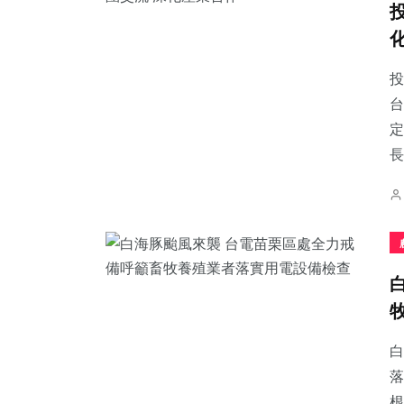
投
台
2
+
34
+
66
+
定
大陸
科技新知
宗教
長
115
+
50
+
704
+
專欄
頭條
綜合新聞
白
落
根