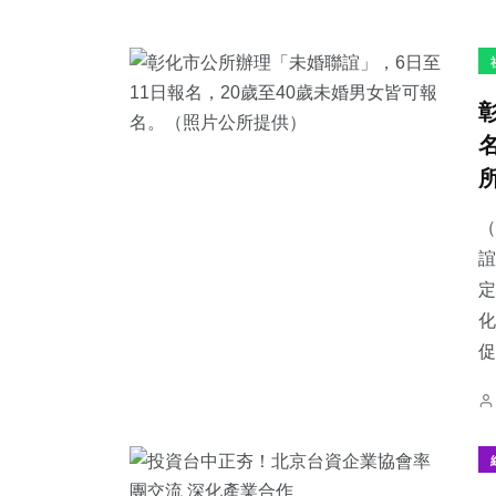
（
誼
定
化
促