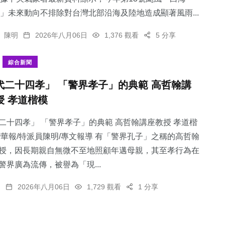
」未來動向不排除對台灣北部沿海及陸地造成顯著風雨...
陳明
2026年八月06日
1,376 觀看
5 分享
綜合新聞
代二十四孝」 「警界孝子」的典範 高哲翰講
授 孝道楷模
二十四孝」 「警界孝子」的典範 高哲翰講座教授 孝道楷
灣華報/特派員陳明/專文報導 有「警界孔子」之稱的高哲翰
授，因長期親自無微不至地照顧年邁母親，其至孝行為在
警界廣為流傳，被譽為「現...
明
2026年八月06日
1,729 觀看
1 分享