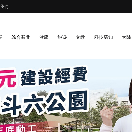
我們
業
綜合新聞
健康
旅遊
文教
科技新知
大陸