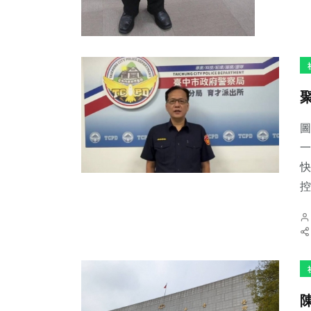
圖
一
快
控