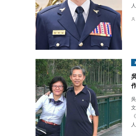
人
吳
文
《
人