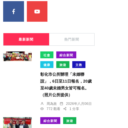
最新新聞
熱門新聞
社會
綜合新聞
健康
旅遊
文教
彰化市公所辦理「未婚聯
誼」，6日至11日報名，20歲
至40歲未婚男女皆可報名。
（照片公所提供）
周為政
2026年八月06日
772 觀看
1 分享
綜合新聞
旅遊