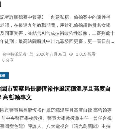
判
記者許順德臺中報導】「創意私房」偷拍案中的陳姓補
老師，在長達九年教職期間，用針孔偷拍超過卅名女學
及同事受害，並結合AI合成技術散佈性影像，二審判處十
年徒刑；最高法院將其中卅九罪發回更審，更一審日前...
台中特派記者
2026年八月06日
2,015 觀看
0 分享
專欄
桃園市警察局長廖恆裕作風沉穩溫厚且高度自
律 高哲翰專文
園市警察局長廖恆裕作風沉穩溫厚且高度自律 高哲翰專
 前中央警官學校教授、警察大學教授兼主任，曾任台視
臺灣變色龍》評論人、八大電視台《暗光鳥新聞》主持