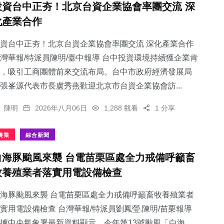
投資台中正夯！北京台資企業協會率團交流 深
化產業合作
資台中正夯！北京台資企業協會率團交流 深化產業合作
灣華報/特派員陳明/臺中報導 台中投資環境持續獲企業肯
74
+
233
+
161
+
，吸引工商團體前來交流布局。台中市政府經濟發展局
農業
文教
旅遊
張峯源代表市長盧秀燕歡迎北京市台資企業協會訪...
陳明
2026年八月06日
1,288 觀看
1 分享
農業
綜合新聞
393
+
209
+
白海豚颱風來襲 台電苗栗區處全力戒備呼籲畜
社會
健康
牧養殖業者落實用電設備檢查
海豚颱風來襲 台電苗栗區處全力戒備呼籲畜牧養殖業者
實用電設備檢查 台灣華報/特派員劉鳳瑩.陳明/苗栗報導
據中央氣象署最新資料顯示，今年第13號颱風「白海