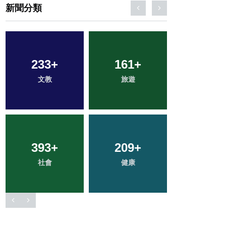
新聞分類
2
+
34
+
65
+
大陸
科技新知
宗教
115
+
50
+
704
+
專欄
頭條
綜合新聞