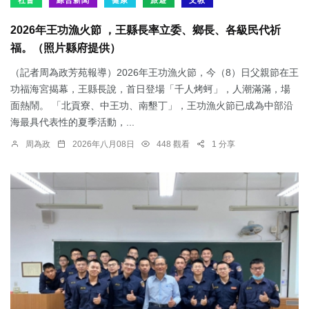
社會
綜合新聞
健康
旅遊
文教
2026年王功漁火節 ，王縣長率立委、鄉長、各級民代祈
福。（照片縣府提供）
（記者周為政芳苑報導）2026年王功漁火節，今（8）日父親節在王
功福海宮揭幕，王縣長說，首日登場「千人烤蚵」，人潮滿滿，場
面熱鬧。 「北貢寮、中王功、南墾丁」，王功漁火節已成為中部沿
海最具代表性的夏季活動，...
周為政
2026年八月08日
448 觀看
1 分享