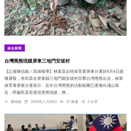
綜合新聞
台灣黑熊現蹤屏東三地門安坡村
【記者陳信銘／高雄報導】林業及自然保育署屏東分署於8月4日接
獲通報，有民眾在屏東縣三地門鄉安坡村目擊台灣黑熊出沒，林業
保育署屏東分署表示，近年台灣黑熊的活動範圍已逐漸向淺山靠
近，呼籲民眾若發現黑熊現蹤，務...
陳信銘
2026年八月08日
97 觀看
0 分享