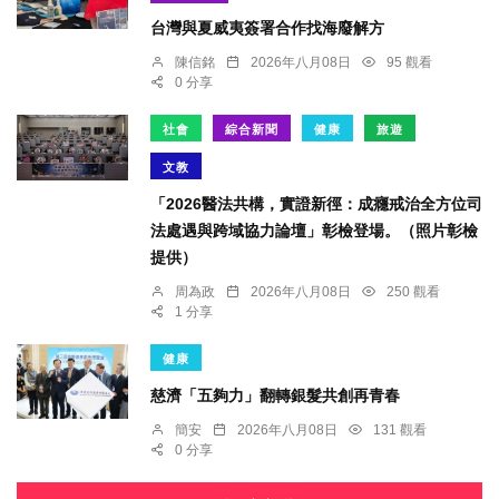
台灣與夏威夷簽署合作找海廢解方
陳信銘
2026年八月08日
95 觀看
0 分享
社會
綜合新聞
健康
旅遊
文教
「2026醫法共構，實證新徑：成癮戒治全方位司
法處遇與跨域協力論壇」彰檢登場。（照片彰檢
提供）
周為政
2026年八月08日
250 觀看
1 分享
健康
慈濟「五夠力」翻轉銀髮共創再青春
簡安
2026年八月08日
131 觀看
0 分享