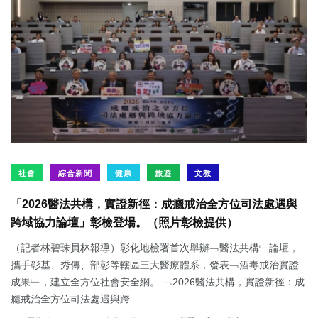
社會
綜合新聞
健康
旅遊
文教
「2026醫法共構，實證新徑：成癮戒治全方位司法處遇與
跨域協力論壇」彰檢登場。（照片彰檢提供）
（記者林碧珠員林報導）彰化地檢署首次舉辦﹁醫法共構﹂論壇，
攜手彰基、秀傳、部彰等轄區三大醫療體系，發表﹁酒毒戒治實證
成果﹂，建立全方位社會安全網。 ﹁2026醫法共構，實證新徑：成
癮戒治全方位司法處遇與跨...