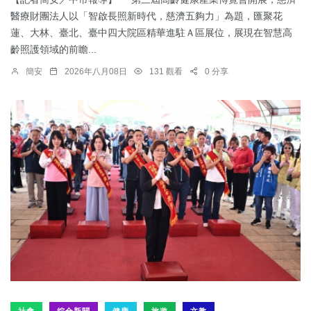
醫療財團法人以「智啟長照新時代，慈濟五夠力」為題，匯聚花
蓮、大林、臺北、臺中四大院區精華進駐Ａ區展位，展現在智慧高
齡照護領域的前瞻...
簡安
2026年八月08日
131 觀看
0 分享