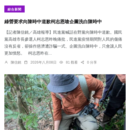
綜合新聞
綠營要求向陳時中道歉柯志恩嗆企圖洗白陳時中
【記者陳信銘／高雄報導】民進黨喊話在野黨向陳時中道歉。國民
黨高雄市長參選人柯志恩昨晚痛批，民進黨疫情期間對人民的傷痛
沒有反省，卻操作慈濟遭詐騙一式、企圖洗白陳時中，只會讓人民
更加憤怒。 柯志恩昨在...
陳信銘
2026年八月08日
81 觀看
0 分享