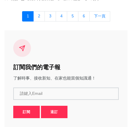
1
2
3
4
5
6
下一頁
訂閱我們的電子報
了解時事、接收新知、在家也能當個知識通！
請鍵入Email
訂閱
退訂