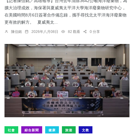
【記者陳信銘／高雄報導】台灣去年清除3642公噸海洋廢棄物，為
擴大治理成效，海保署與夏威夷太平洋大學海洋廢棄物研究中心，
在美國時間8月6日簽署合作備忘錄，攜手尋找北太平洋海洋廢棄物
更有效的解方。 夏威夷太...
陳信銘
2026年八月08日
82 觀看
0 分享
社會
綜合新聞
健康
旅遊
文教