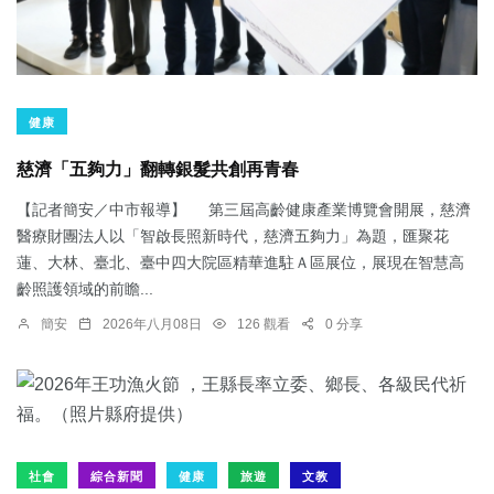
健康
慈濟「五夠力」翻轉銀髮共創再青春
【記者簡安／中市報導】 第三屆高齡健康產業博覽會開展，慈濟
醫療財團法人以「智啟長照新時代，慈濟五夠力」為題，匯聚花
蓮、大林、臺北、臺中四大院區精華進駐Ａ區展位，展現在智慧高
齡照護領域的前瞻...
簡安
2026年八月08日
126 觀看
0 分享
社會
綜合新聞
健康
旅遊
文教