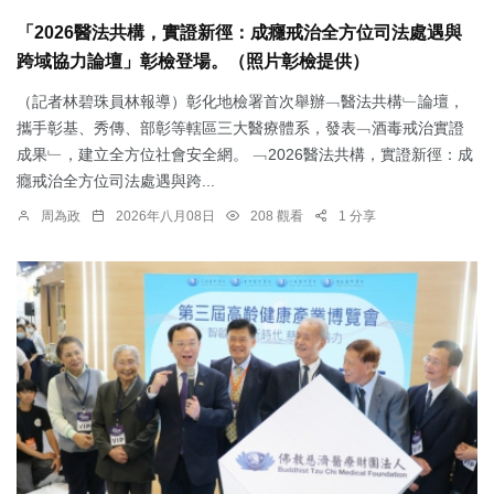
「2026醫法共構，實證新徑：成癮戒治全方位司法處遇與
跨域協力論壇」彰檢登場。（照片彰檢提供）
（記者林碧珠員林報導）彰化地檢署首次舉辦﹁醫法共構﹂論壇，
攜手彰基、秀傳、部彰等轄區三大醫療體系，發表﹁酒毒戒治實證
成果﹂，建立全方位社會安全網。 ﹁2026醫法共構，實證新徑：成
癮戒治全方位司法處遇與跨...
周為政
2026年八月08日
208 觀看
1 分享