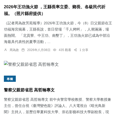
2026年王功漁火節 ，王縣長率立委、鄉長、各級民代祈
福。（照片縣府提供）
（記者周為政芳苑報導）2026年王功漁火節，今（8）日父親節在王
功福海宮揭幕，王縣長說，首日登場「千人烤蚵」，人潮滿滿，場
面熱鬧。 「北貢寮、中王功、南墾丁」，王功漁火節已成為中部沿
海最具代表性的夏季活動，...
周為政
2026年八月08日
435 觀看
1 分享
專欄
警察父親節省思 高哲翰專文
警察父親節省思 高哲翰專文 前中央警官學校教授、警察大學教授兼
主任，曾任台視《臺灣變色龍》評論人、八大電視台《暗光鳥新
聞》主持人，並歷任華夏科技大學、崇右影藝科技大學副校長，現