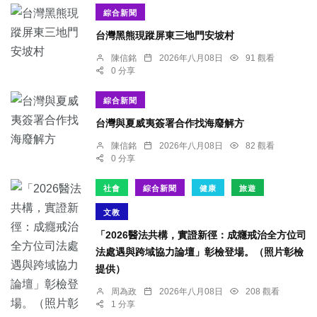
綜合新聞
台灣黑熊現蹤屏東三地門安坡村
陳信銘
2026年八月08日
91 觀看
0 分享
綜合新聞
台灣與夏威夷簽署合作找海廢解方
陳信銘
2026年八月08日
82 觀看
0 分享
社會
綜合新聞
健康
旅遊
文教
「2026醫法共構，實證新徑：成癮戒治全方位司
法處遇與跨域協力論壇」彰檢登場。（照片彰檢
提供）
周為政
2026年八月08日
208 觀看
1 分享