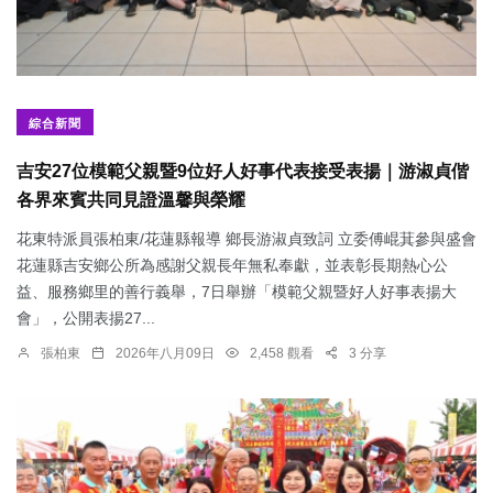
綜合新聞
吉安27位模範父親暨9位好人好事代表接受表揚｜游淑貞偕
各界來賓共同見證溫馨與榮耀
花東特派員張柏東/花蓮縣報導 鄉長游淑貞致詞 立委傅崐萁參與盛會
花蓮縣吉安鄉公所為感謝父親長年無私奉獻，並表彰長期熱心公
益、服務鄉里的善行義舉，7日舉辦「模範父親暨好人好事表揚大
會」，公開表揚27...
張柏東
2026年八月09日
2,458 觀看
3 分享