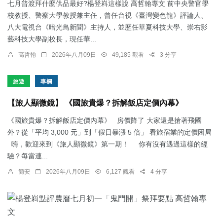
七月普渡拜什麼供品最好?楊登嵙這樣說 高哲翰專文 前中央警官學
校教授、警察大學教授兼主任，曾任台視《臺灣變色龍》評論人、
八大電視台《暗光鳥新聞》主持人，並歷任華夏科技大學、崇右影
藝科技大學副校長，現任華...
高哲翰
2026年八月09日
49,185 觀看
3 分享
旅遊
專欄
【旅人顯微鏡】 《國旅貴爆？拆解飯店定價內幕》
《國旅貴爆？拆解飯店定價內幕》 房價降了 大家還是搶著飛國
外？從「平均 3,000 元」到「假日暴漲 5 倍」 看旅宿業的定價困局
嗨，歡迎來到《旅人顯微鏡》第一期！ 你有沒有遇過這樣的經
驗？每當連...
簡安
2026年八月09日
6,127 觀看
4 分享