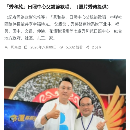
「秀和苑」日照中心父親節歡唱。（照片秀傳提供）
（記者周為政彰化報導）「秀和苑」日照中心父親節歡唱，串聯社
區陪伴長輩共享幸福時光。 父親節，秀傳醫療體系旗下北斗、福
興、田中、文昌、伸港、花壇和溪州等七處秀和苑日照中心，結合
地方政府、社區、志工、家...
周為政
2026年八月09日
5,632 觀看
2 分享