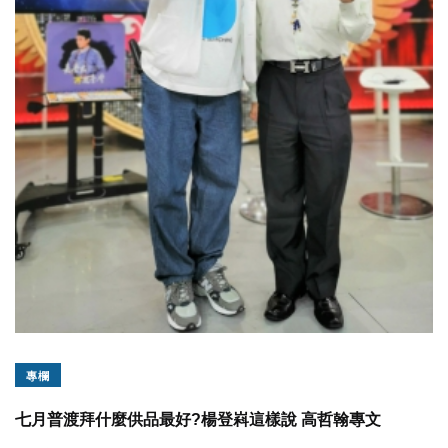
專欄
七月普渡拜什麼供品最好?楊登嵙這樣說 高哲翰專文