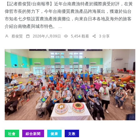
【記者蔡俊賢/台南報導】近年台南農漁特產於國際廣受好評，在黃
偉哲市長的努力下，今年台南優質農漁產品跨海展出，獲邀於仙台
市知名七夕祭設置農漁產推廣攤位，向來自日本各地及海外的旅客
介紹台南物產與城市特色。 ...
蔡俊賢
2026年八月09日
5,454 觀看
3 分享
社會
綜合新聞
健康
文教