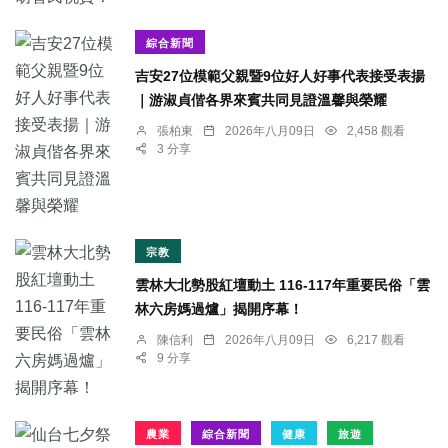
綜合新聞
吉安27位模範父親暨9位好人好事代表接受表揚
｜游淑貞偕各界來賓共同見證溫馨與榮耀
張柏東
2026年八月09日
2,458 觀看
3 分享
宗教
雲林大北勢股紅壇動土 116-117年重要民俗「雲
林六房媽過爐」揭開序幕！
陳信利
2026年八月09日
6,217 觀看
9 分享
農業
綜合新聞
健康
旅遊