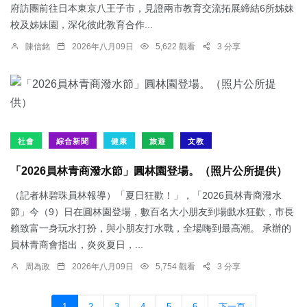
府訪團前往日本東京八王子市，見證兩市教育交流拓展締結6所姊妹
校及姊妹園，深化彼此教育合作...
陳信銘
2026年八月09日
5,622 觀看
3 分享
社會
綜合新聞
健康
旅遊
文教
「2026員林青商潑水節」圓林園登場。（照片公所提供）
（記者林碧珠員林報導）「夏日狂歡！」，「2026員林青商潑水
節」今（9）日在圓林園登場，數百名大小朋友到場戲水狂歡，市長
賴致富一身玩水打扮，與小朋友打水戰，全場嗨到最高潮。 承辦的
員林青商會指出，炎炎夏日，...
周為政
2026年八月09日
5,754 觀看
3 分享
1
2
3
4
5
6
下一頁