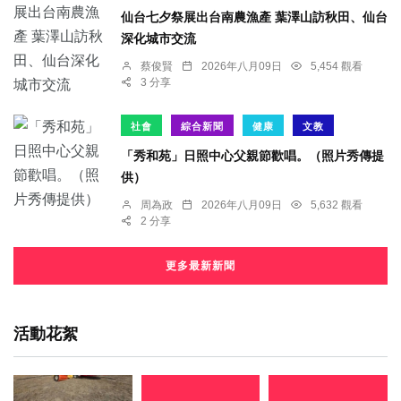
仙台七夕祭展出台南農漁產 葉澤山訪秋田、仙台
深化城市交流
蔡俊賢
2026年八月09日
5,454 觀看
3 分享
社會
綜合新聞
健康
文教
「秀和苑」日照中心父親節歡唱。（照片秀傳提
供）
周為政
2026年八月09日
5,632 觀看
2 分享
更多最新新聞
活動花絮