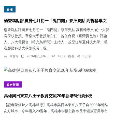
專欄
楊登嵙點評農曆七月初一「鬼門開」祭拜要點 高哲翰專文
楊登嵙點評農曆七月初一「鬼門開」祭拜要點 高哲翰專文 前中央警
官學校教授、警察大學教授兼主任，曾任台視《臺灣變色龍》評論
人、八大電視台《暗光鳥新聞》主持人，並歷任華夏科技大學、崇
右影藝科技大學副校長，現...
高哲翰
2026年八月09日
49,190 觀看
3 分享
綜合新聞
高雄與日東京八王子教育交流20年新增6所姊妹校
【記者陳信銘／高雄報導】高雄市與日本東京八王子自2006年締結
友好城市，今年邁入20週年，高雄市李懷仁副市長率領教育局等市