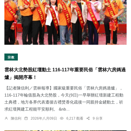
宗教
雲林大北勢股紅壇動土 116-117年重要民俗「雲林六房媽過
爐」揭開序幕！
【記者陳信利／雲林報導】國家級重要民俗「雲林六房媽過爐」，
116-117年輪值股為大北勢股，今天(9日)一早舉辦紅壇新建工程動
土典禮，地方各界代表遵循古禮焚香化疏後一同親持金鏟動土，祈
求紅壇興建工程能平安順利。 &nb...
陳信利
2026年八月09日
6,217 觀看
9 分享