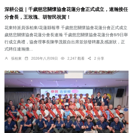
深耕公益｜千歲慈悲關懷協會花蓮分會正式成立，連瀚接任
分會長，王玫瑰、胡智民祝賀！
花東特派員張柏東/花蓮縣報導 千歲慈悲關懷協會花蓮分會正式成立
歲慈悲關懷協會花蓮分會長連瀚 千歲慈悲關懷協會花蓮分會8/9日舉
行成立典禮，協會理事長陳學茂親自出席並頒發聘書及感謝狀，正
式聘任連瀚擔...
張柏東
2026年八月09日
2,247 觀看
2 分享