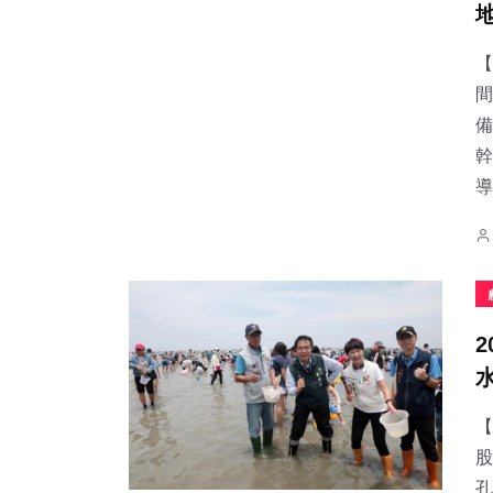
【
間
備
227
+
72
+
390
+
幹
文教
農業
社會
導.
68
+
217
+
732
+
宗教
健康
綜合新聞
【
股
孔