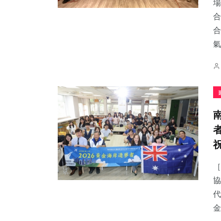
場
合
合
氣.
［
協
代
金