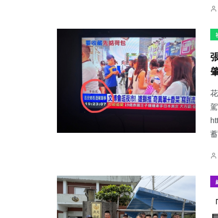
花
駕
h
蓄