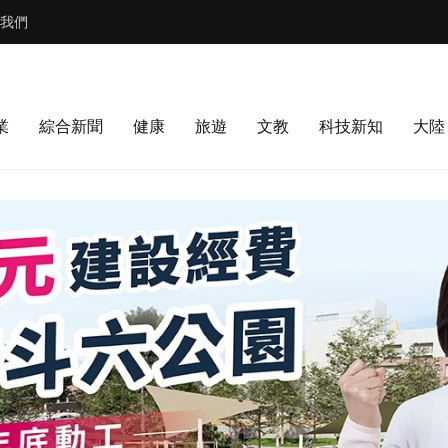
我們
業
綜合新聞
健康
旅遊
文教
科技新知
大陸