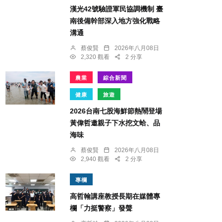
漢光42號驗證軍民協調機制 臺
南後備幹部深入地方強化戰略
溝通
蔡俊賢
2026年八月08日
2,320 觀看
2 分享
農業
綜合新聞
健康
旅遊
2026台南七股海鮮節熱鬧登場
黃偉哲邀親子下水挖文蛤、品
海味
蔡俊賢
2026年八月08日
2,940 觀看
2 分享
專欄
高哲翰講座教授長期在媒體專
欄「力挺警察」發聲