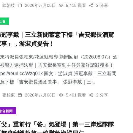
陳朝枝
2026年八月08日
5,415 觀看
2 分享
社會
張冠李戴｜三立新聞蓄意下標「吉安鄉長酒駕
肇事」，游淑貞提告！
東特派員張柏東/花蓮縣報導 新聞回顧（2026.08.07.）酒
被警方逮捕法辦｜吉安鄉長室副主任吳嘉洋請辭獲准！
ttps://reurl.cc/Wzq01k 圖文：游淑貞 張冠李戴｜三立新聞
意下標「吉安鄉長酒駕肇事」 張冠李戴｜三...
張柏東
2026年八月08日
5,401 觀看
2 分享
綜合新聞
「父」重前行「爸」氣登場｜第一三岸巡隊隊