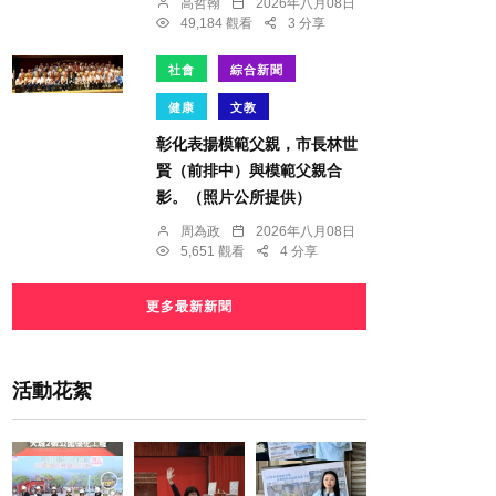
高哲翰
2026年八月08日
49,184 觀看
3 分享
社會
綜合新聞
健康
文教
彰化表揚模範父親，市長林世
賢（前排中）與模範父親合
影。（照片公所提供）
周為政
2026年八月08日
5,651 觀看
4 分享
更多最新新聞
活動花絮