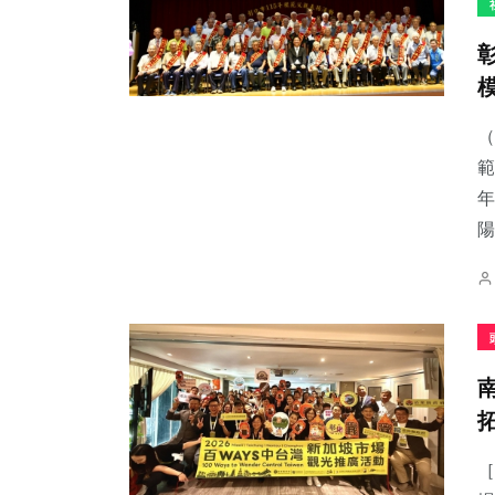
（
範
年
陽
［