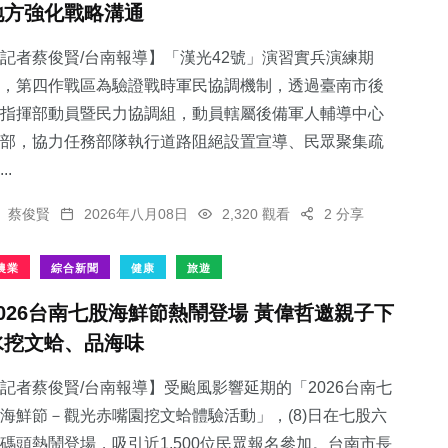
地方強化戰略溝通
記者蔡俊賢/台南報導】「漢光42號」演習實兵演練期
，第四作戰區為驗證戰時軍民協調機制，透過臺南市後
指揮部動員暨民力協調組，動員轄屬後備軍人輔導中心
160
+
50
+
34
+
部，協力任務部隊執行道路阻絕設置宣導、民眾聚集疏
旅遊
頭條
科技新知
..
蔡俊賢
2026年八月08日
2,320 觀看
2 分享
農業
綜合新聞
健康
旅遊
2
+
113
+
2026台南七股海鮮節熱鬧登場 黃偉哲邀親子下
大陸
專欄
水挖文蛤、品海味
記者蔡俊賢/台南報導】受颱風影響延期的「2026台南七
海鮮節－觀光赤嘴園挖文蛤體驗活動」，(8)日在七股六
碼頭熱鬧登場，吸引近1,500位民眾報名參加。台南市長