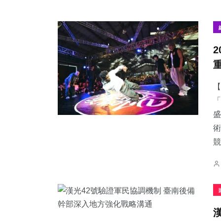
【
「
盛
術
競