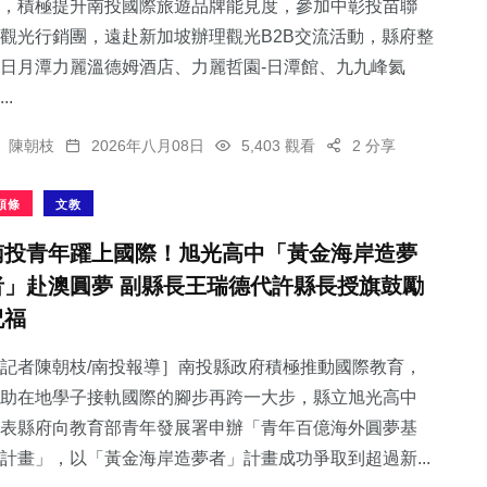
，積極提升南投國際旅遊品牌能見度，參加中彰投苗聯
觀光行銷團，遠赴新加坡辦理觀光B2B交流活動，縣府整
日月潭力麗溫德姆酒店、力麗哲園-日潭館、九九峰氦
..
陳朝枝
2026年八月08日
5,403 觀看
2 分享
頭條
文教
南投青年躍上國際！旭光高中「黃金海岸造夢
者」赴澳圓夢 副縣長王瑞德代許縣長授旗鼓勵
祝福
記者陳朝枝/南投報導］南投縣政府積極推動國際教育，
助在地學子接軌國際的腳步再跨一大步，縣立旭光高中
表縣府向教育部青年發展署申辦「青年百億海外圓夢基
計畫」，以「黃金海岸造夢者」計畫成功爭取到超過新...