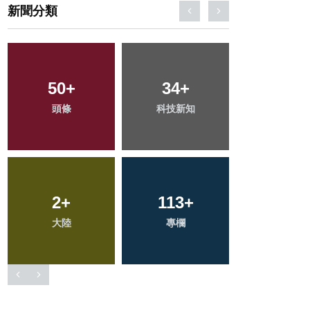
新聞分類
229
+
72
+
390
+
文教
農業
社會
64
+
206
+
693
+
宗教
健康
綜合新聞