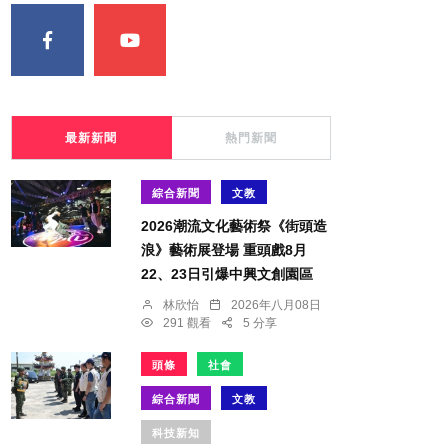
最新新聞
熱門新聞
綜合新聞
文教
2026潮流文化藝術祭《街頭造
浪》藝術展登場 重頭戲8月
22、23日引爆中興文創園區
林欣怡
2026年八月08日
291 觀看
5 分享
頭條
社會
綜合新聞
文教
科技新知