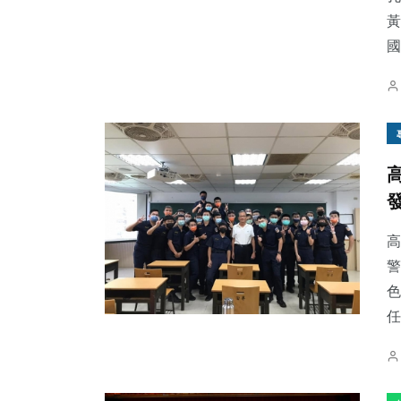
黃
國.
高
警
色
任