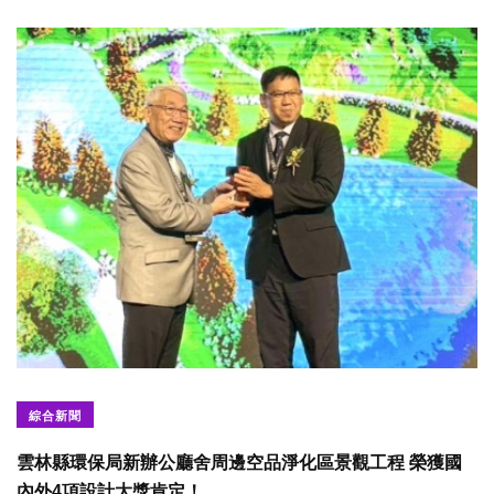
綜合新聞
雲林縣環保局新辦公廳舍周邊空品淨化區景觀工程 榮獲國
內外4項設計大獎肯定！