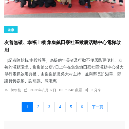
健康
友善無礙、幸福上樓 集集鎮田寮社區歡慶活動中心電梯啟
用
［記者陳朝枝/南投報導］為提供年長者及行動不便居民更便利、友
善的活動環境，集集鎮公所7日上午在集集鎮田寮社區活動中心盛大
舉行電梯啟用典禮，由集集鎮長吳大村主持，並與縣長許淑華、縣
議員黃春麟、謝明謀、陳淑惠...
陳朝枝
2026年八月07日
5,348 觀看
2 分享
1
2
3
4
5
6
下一頁