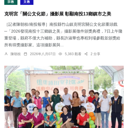
宗教
文教
克明宮「關公文化節」攝影展 彰顯南投13鄉鎮市之美
［記者陳朝枝/南投報導］南投縣竹山鎮克明宮關公文化節重頭戲
─「2026發現南投十三鄉鎮之美」攝影展徵件頒獎典禮，7日上午隆
重登場，縣府不僅大力補助，縣長許淑華也專程到場參觀並頒獎給
所有得獎攝影家。這項攝影展與...
陳朝枝
2026年八月07日
5,383 觀看
2 分享