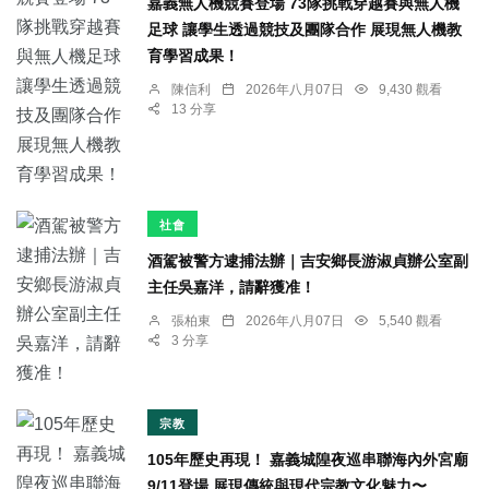
嘉義無人機競賽登場 73隊挑戰穿越賽與無人機
足球 讓學生透過競技及團隊合作 展現無人機教
育學習成果！
陳信利
2026年八月07日
9,430 觀看
13 分享
社會
酒駕被警方逮捕法辦｜吉安鄉長游淑貞辦公室副
主任吳嘉洋，請辭獲准！
張柏東
2026年八月07日
5,540 觀看
3 分享
宗教
105年歷史再現！ 嘉義城隍夜巡串聯海內外宮廟
9/11登場 展現傳統與現代宗教文化魅力〜