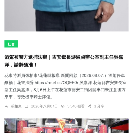
社會
酒駕被警方逮捕法辦｜吉安鄉長游淑貞辦公室副主任吳嘉
洋，請辭獲准！
花東特派員張柏東/花蓮縣報導 新聞回顧（2026.08.07.）酒駕停車
釀禍｜花警法辦 https://reurl.cc/OQEE0r 吳嘉洋 花蓮縣吉安鄉長室
副主任吳嘉洋，8月6日上午在花蓮市德安二街因開車門未注意後方
來車，導致機車騎士摔傷。...
張柏東
2026年八月07日
5,540 觀看
3 分享