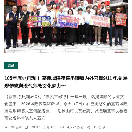
宗教
105年歷史再現！ 嘉義城隍夜巡串聯海內外宮廟9/11登場 展
現傳統與現代宗教文化魅力〜
【雲嘉特派員陳信利／嘉義市報導】一年一度、名揚國際的宗教文
化盛事「2026城隍夜巡諸羅城」今天（7日）在歷史悠久的嘉義城隍
廟埕舉辦盛大宣傳記者會。 活動由市長黃敏惠、城隍廟董事長楊嘉
南及各界貴賓共同宣布...
陳信利
2026年八月07日
9,552 觀看
15 分享