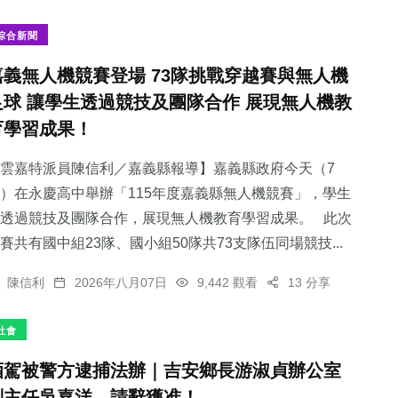
綜合新聞
嘉義無人機競賽登場 73隊挑戰穿越賽與無人機
足球 讓學生透過競技及團隊合作 展現無人機教
46
+
育學習成果！
科技新知
雲嘉特派員陳信利／嘉義縣報導】嘉義縣政府今天（7
）在永慶高中舉辦「115年度嘉義縣無人機競賽」，學生
透過競技及團隊合作，展現無人機教育學習成果。 此次
賽共有國中組23隊、國小組50隊共73支隊伍同場競技...
陳信利
2026年八月07日
9,442 觀看
13 分享
社會
酒駕被警方逮捕法辦｜吉安鄉長游淑貞辦公室
副主任吳嘉洋，請辭獲准！