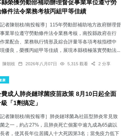
本縣榮獲勞動部補助辦理督促事業單位遵守勞
動條件法令業務考核丙組甲等佳績
記者陳朝枝/南投報導］115年勞動部補助地方政府辦理督
事業單位遵守勞動條件法令業務考核，南投縣政府在行
作業配合、業務執行情形及綜合評量等各項考核指標中
現優良，榮獲丙組甲等佳績，展現本縣積極落實勞動法...
陳朝枝
2026年八月07日
5,315 觀看
2 分享
健康
公費成人肺炎鏈球菌疫苗政策 8月10日起全面
升級「1劑搞定」
記者陳朝枝/南投報導］肺炎鏈球菌為社區型肺炎常見致
菌之一，約占27%，且肺炎死亡個案中逾九成為65歲以
長者，使其長年位居國人十大死因第3名；當免疫力低下