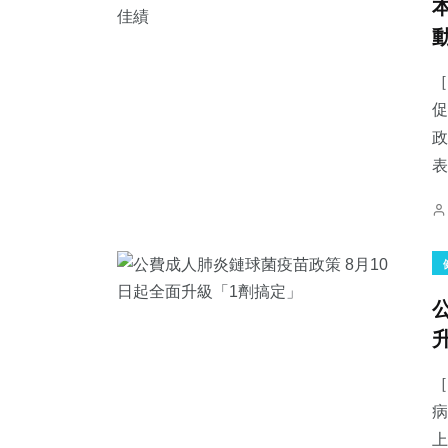
［
促
政
表
［
病
上