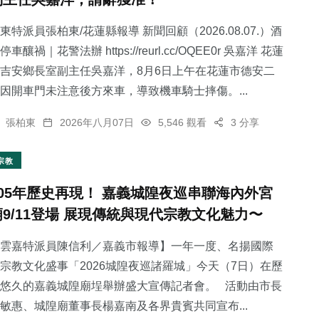
東特派員張柏東/花蓮縣報導 新聞回顧（2026.08.07.）酒
停車釀禍｜花警法辦 https://reurl.cc/OQEE0r 吳嘉洋 花蓮
吉安鄉長室副主任吳嘉洋，8月6日上午在花蓮市德安二
因開車門未注意後方來車，導致機車騎士摔傷。...
張柏東
2026年八月07日
5,546 觀看
3 分享
宗教
105年歷史再現！ 嘉義城隍夜巡串聯海內外宮
廟9/11登場 展現傳統與現代宗教文化魅力〜
雲嘉特派員陳信利／嘉義市報導】一年一度、名揚國際
宗教文化盛事「2026城隍夜巡諸羅城」今天（7日）在歷
悠久的嘉義城隍廟埕舉辦盛大宣傳記者會。 活動由市長
敏惠、城隍廟董事長楊嘉南及各界貴賓共同宣布...