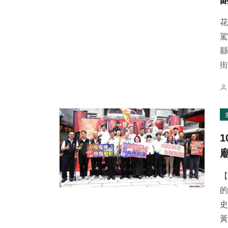
花
駕
縣
街
【
的
史
黃