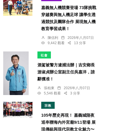
嘉義無人機競賽登場 73隊挑戰
穿越賽與無人機足球 讓學生透
過競技及團隊合作 展現無人機
教育學習成果！
陳信利
2026年八月07日
9,442 觀看
13 分享
社會
酒駕被警方逮捕法辦｜吉安鄉長
游淑貞辦公室副主任吳嘉洋，請
辭獲准！
張柏東
2026年八月07日
5,546 觀看
3 分享
宗教
105年歷史再現！ 嘉義城隍夜
巡串聯海內外宮廟9/11登場 展
現傳統與現代宗教文化魅力〜