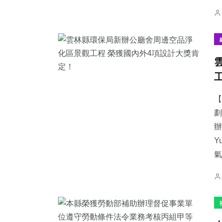
【
劃
辦
Y
氣