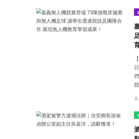
3
+
98
+
67
+
大陸
農業
頭條
【
日
們
競
526
+
155
+
280
+
社會
專欄
健康