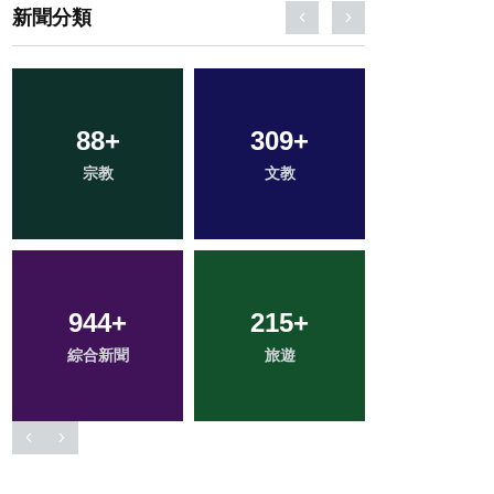
新聞分類
88
3
+
+
309
98
+
+
67
+
宗教
大陸
文教
農業
頭條
944
526
+
+
215
155
+
+
280
+
綜合新聞
社會
旅遊
專欄
健康