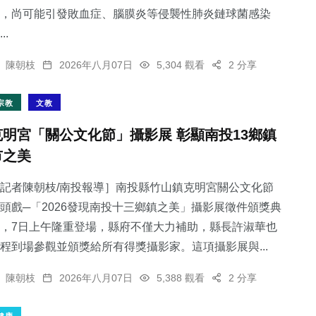
，尚可能引發敗血症、腦膜炎等侵襲性肺炎鏈球菌感染
..
陳朝枝
2026年八月07日
5,304 觀看
2 分享
宗教
文教
克明宮「關公文化節」攝影展 彰顯南投13鄉鎮
市之美
記者陳朝枝/南投報導］南投縣竹山鎮克明宮關公文化節
頭戲─「2026發現南投十三鄉鎮之美」攝影展徵件頒獎典
，7日上午隆重登場，縣府不僅大力補助，縣長許淑華也
程到場參觀並頒獎給所有得獎攝影家。這項攝影展與...
陳朝枝
2026年八月07日
5,388 觀看
2 分享
健康