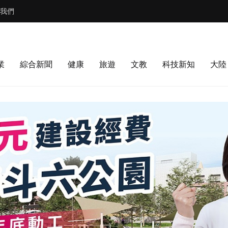
我們
業
綜合新聞
健康
旅遊
文教
科技新知
大陸