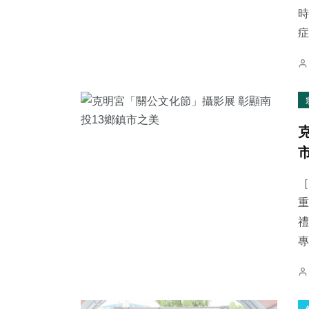
時
症.
［
重
禮
專