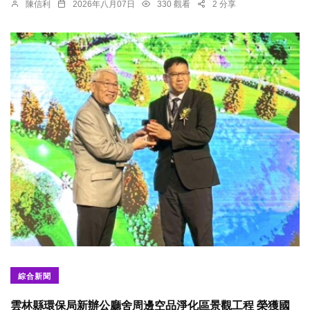
陳信利
2026年八月07日
330 觀看
2 分享
綜合新聞
雲林縣環保局新辦公廳舍周邊空品淨化區景觀工程 榮獲國