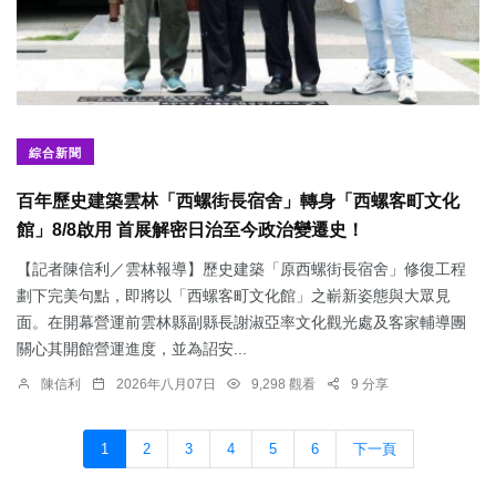
綜合新聞
百年歷史建築雲林「西螺街長宿舍」轉身「西螺客町文化
館」8/8啟用 首展解密日治至今政治變遷史！
【記者陳信利／雲林報導】歷史建築「原西螺街長宿舍」修復工程
劃下完美句點，即將以「西螺客町文化館」之嶄新姿態與大眾見
面。在開幕營運前雲林縣副縣長謝淑亞率文化觀光處及客家輔導團
關心其開館營運進度，並為詔安...
陳信利
2026年八月07日
9,298 觀看
9 分享
1
2
3
4
5
6
下一頁