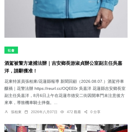
社會
酒駕被警方逮捕法辦｜吉安鄉長游淑貞辦公室副主任吳嘉
洋，請辭獲准！
花東特派員張柏東/花蓮縣報導 新聞回顧（2026.08.07.）酒駕停車
釀禍｜花警法辦 https://reurl.cc/OQEE0r 吳嘉洋 花蓮縣吉安鄉長室
副主任吳嘉洋，8月6日上午在花蓮市德安二街因開車門未注意後方
來車，導致機車騎士摔傷。...
張柏東
2026年八月07日
472 觀看
0 分享