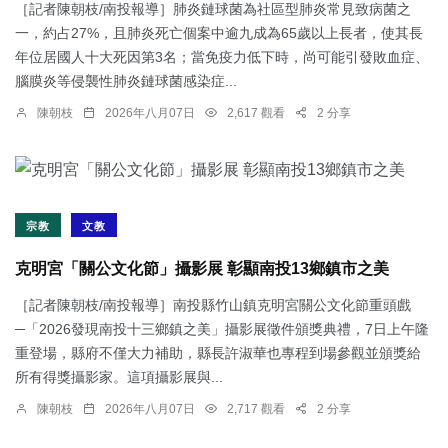
［記者陳朝枝/南投報導］肺炎鏈球菌為社區型肺炎常見致病菌之
一，約占27%，且肺炎死亡個案中逾九成為65歲以上長者，使其長
年位居國人十大死因第3名；當免疫力低下時，尚可能引發敗血症、
腦膜炎等侵襲性肺炎鏈球菌感染症...
陳朝枝
2026年八月07日
2,617 觀看
2 分享
宗教
文教
克明宮「關公文化節」攝影展 彰顯南投13鄉鎮市之美
［記者陳朝枝/南投報導］南投縣竹山鎮克明宮關公文化節重頭戲
─「2026發現南投十三鄉鎮之美」攝影展徵件頒獎典禮，7日上午隆
重登場，縣府不僅大力補助，縣長許淑華也專程到場參觀並頒獎給
所有得獎攝影家。這項攝影展與...
陳朝枝
2026年八月07日
2,717 觀看
2 分享