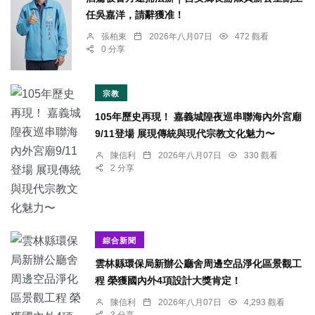
任吳嘉洋，請辭獲准！
張柏東
2026年八月07日
472 觀看
0 分享
宗教
105年歷史再現！ 嘉義城隍夜巡串聯海內外宮廟
9/11登場 展現傳統與現代宗教文化魅力〜
陳信利
2026年八月07日
330 觀看
2 分享
綜合新聞
雲林縣環保局新辦公廳舍周邊空品淨化區景觀工
程 榮獲國內外4項設計大獎肯定！
陳信利
2026年八月07日
4,293 觀看