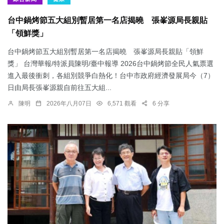
台中鍋烤節五大組別暫居第一名店揭曉 張峯源局長親貼
「領鮮獎」
台中鍋烤節五大組別暫居第一名店揭曉 張峯源局長親貼「領鮮
獎」 台灣華報/特派員陳明/臺中報導 2026台中鍋烤節全民人氣票選
進入最後衝刺，各組別競爭白熱化！台中市政府經濟發展局今（7）
日由局長張峯源親自前往五大組...
陳明
2026年八月07日
6,571 觀看
6 分享