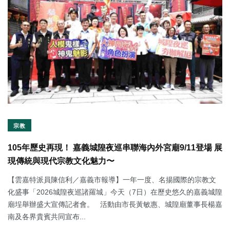
宗教
105年歷史再現！ 嘉義城隍夜巡串聯海內外宮廟9/11登場 展
現傳統與現代宗教文化魅力〜
【雲嘉特派員陳信利／嘉義市報導】一年一度、名揚國際的宗教文
化盛事「2026城隍夜巡諸羅城」今天（7日）在歷史悠久的嘉義城隍
廟埕舉辦盛大宣傳記者會。 活動由市長黃敏惠、城隍廟董事長楊嘉
南及各界貴賓共同宣布...