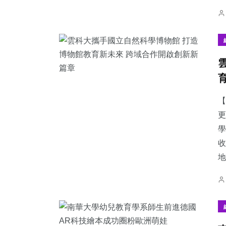
【
更
學
收
地.