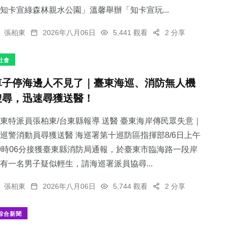
知卡宣綠森林親水公園」溫馨舉辦「知卡宣玩...
張柏東
2026年八月06日
5,441 觀看
2 分享
社會
車子停海邊人不見了｜臺東海巡、消防無人機
搜尋，迅速尋獲送醫！
東特派員張柏東/台東縣報導 送醫 臺東海岸傳民眾失意｜
巡警消動員尋獲送醫 海巡署第十巡防區指揮部8/6日上午
9時06分接獲臺東縣消防局通報，於臺東市臨海路一段岸
有一名男子疑似輕生，請海巡署派員協尋...
張柏東
2026年八月06日
5,744 觀看
2 分享
綜合新聞