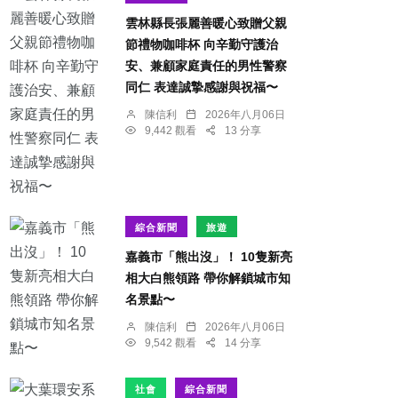
雲林縣長張麗善暖心致贈父親
節禮物咖啡杯 向辛勤守護治
安、兼顧家庭責任的男性警察
同仁 表達誠摯感謝與祝福〜
陳信利
2026年八月06日
9,442 觀看
13 分享
綜合新聞
旅遊
嘉義市「熊出沒」！ 10隻新亮
相大白熊領路 帶你解鎖城市知
名景點〜
陳信利
2026年八月06日
9,542 觀看
14 分享
社會
綜合新聞