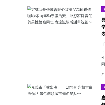
4
+
107
+
375
+
大陸
宗教
文教
【
（
性
同
55
+
1133
+
335
+
科技新知
綜合新聞
健康