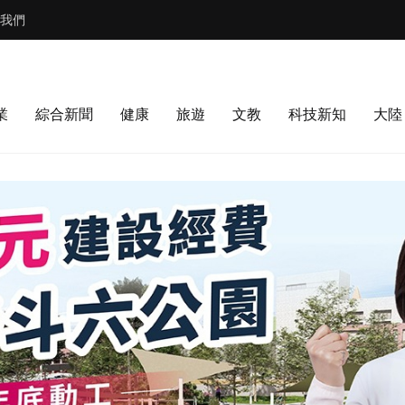
我們
業
綜合新聞
健康
旅遊
文教
科技新知
大陸