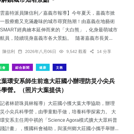
雲嘉特派員陳信利／嘉義市報導】今年夏天，嘉義市掀
一股療癒又充滿趣味的城市尋寶熱潮！由嘉義在地藝術
SMART經典繪本延伸而來的「大白熊」，化身最萌城市
航員，陸續現身嘉義市各大景點。 隨著嘉義市長黃...
陳信利
2026年八月06日
9,542 觀看
14 分享
社會
綜合新聞
健康
文教
大葉環安系師生前進大莊國小辦理防災小尖兵
科學營。（照片大葉提供）
記者林碧珠員林報導）大莊國小獲大葉大學協助，辦理
災小尖兵科學營，由學童動手做，培養科學探索力。 大
環安系主任周中祺的「Science Agora模式擴大大眾科普
踐計畫」，獲國科會補助，與溪州鄉大莊國小攜手舉辦...