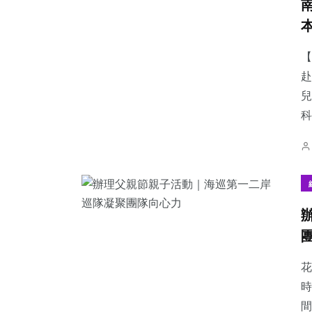
【
赴
兒
科
花
時
間