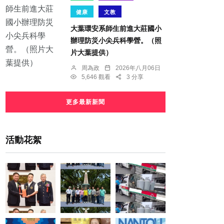
健康
文教
大葉環安系師生前進大莊國小
辦理防災小尖兵科學營。（照
片大葉提供）
周為政
2026年八月06日
5,646 觀看
3 分享
更多最新新聞
活動花絮