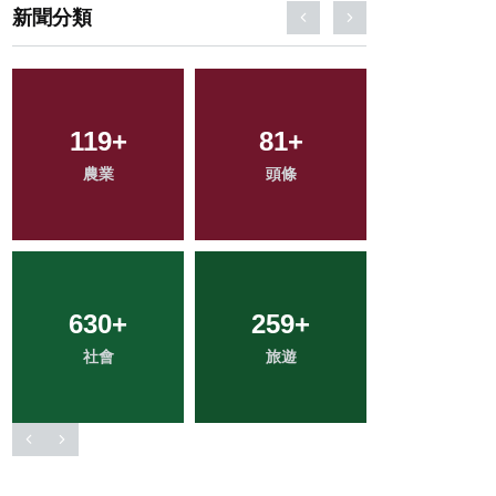
新聞分類
119
4
+
+
105
81
+
+
370
+
農業
大陸
頭條
宗教
文教
630
55
+
+
1133
259
+
+
335
+
科技新知
社會
綜合新聞
旅遊
健康