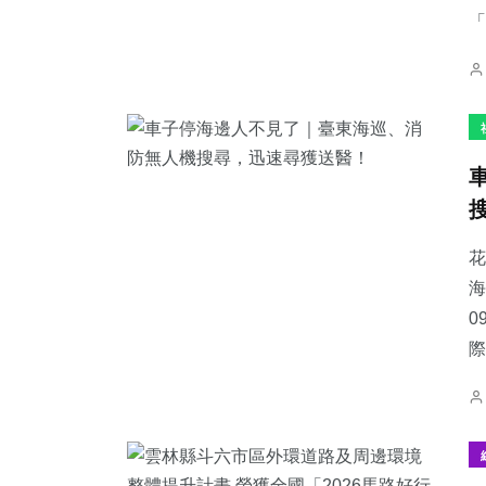
「
花
海
0
際