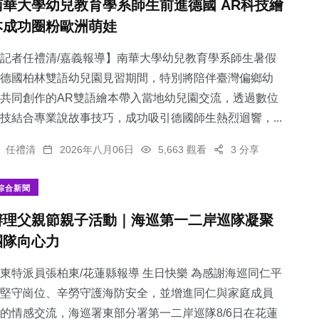
南華大學幼兒教育學系師生前進德國 AR科技繪
本成功圈粉歐洲萌娃
記者任禮清/嘉義報導】南華大學幼兒教育學系師生暑假
德國柏林雙語幼兒園見習期間，特別將陪伴臺灣偏鄉幼
共同創作的AR雙語繪本帶入當地幼兒園交流，透過數位
技結合專業說故事技巧，成功吸引德國師生熱烈迴響，...
任禮清
2026年八月06日
5,663 觀看
3 分享
綜合新聞
辦理父親節親子活動｜海巡第一二岸巡隊凝聚
團隊向心力
東特派員張柏東/花蓮縣報導 生日快樂 為感謝海巡同仁平
堅守崗位、辛勞守護海防安全，並增進同仁與家庭成員
的情感交流，海巡署東部分署第一二岸巡隊8/6日在花蓮