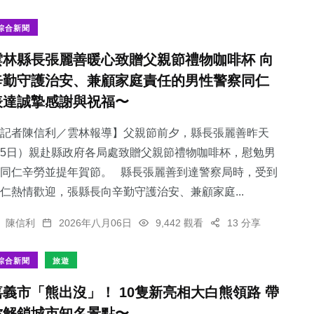
綜合新聞
雲林縣長張麗善暖心致贈父親節禮物咖啡杯 向
辛勤守護治安、兼顧家庭責任的男性警察同仁
188
+
表達誠摯感謝與祝福〜
專欄
記者陳信利／雲林報導】父親節前夕，縣長張麗善昨天
5日）親赴縣政府各局處致贈父親節禮物咖啡杯，慰勉男
同仁辛勞並提年賀節。 縣長張麗善到達警察局時，受到
仁熱情歡迎，張縣長向辛勤守護治安、兼顧家庭...
陳信利
2026年八月06日
9,442 觀看
13 分享
綜合新聞
旅遊
嘉義市「熊出沒」！ 10隻新亮相大白熊領路 帶
你解鎖城市知名景點〜