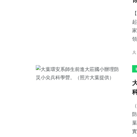
【
起
家
領
（
防
葉
實