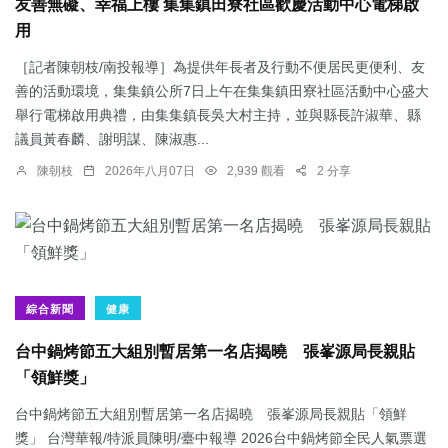
友善無礙、幸福上樓 集集鎮田寮社區歡慶活動中心電梯啟
用
［記者陳朝枝/南投報導］為提供年長者及行動不便居民更便利、友
善的活動環境，集集鎮公所7日上午在集集鎮田寮社區活動中心盛大
舉行電梯啟用典禮，由集集鎮長吳大村主持，並與縣長許淑華、縣
議員黃春麟、謝明謀、陳淑惠...
陳朝枝
2026年八月07日
2,939 觀看
2 分享
綜合新聞
健康
台中鍋烤節五大組別暫居第一名店揭曉 張峯源局長親貼
「領鮮獎」
台中鍋烤節五大組別暫居第一名店揭曉 張峯源局長親貼「領鮮
獎」 台灣華報/特派員陳明/臺中報導 2026台中鍋烤節全民人氣票選