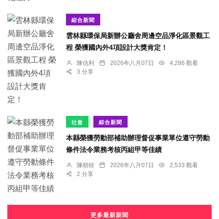
綜合新聞
雲林縣環保局新辦公廳舍周邊空品淨化區景觀工
程 榮獲國內外4項設計大獎肯定！
陳信利
2026年八月07日
4,286 觀看
3 分享
社會
綜合新聞
本縣榮獲勞動部補助辦理督促事業單位遵守勞動
條件法令業務考核丙組甲等佳績
陳朝枝
2026年八月07日
2,533 觀看
2 分享
更多最新新聞