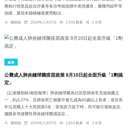
務執行情形及綜合評量等各項考核指標中表現優良，榮獲丙組甲等
佳績，展現本縣積極落實勞動法...
陳朝枝
2026年八月07日
2,533 觀看
2 分享
健康
公費成人肺炎鏈球菌疫苗政策 8月10日起全面升級「1劑搞
定」
［記者陳朝枝/南投報導］肺炎鏈球菌為社區型肺炎常見致病菌之
一，約占27%，且肺炎死亡個案中逾九成為65歲以上長者，使其長
年位居國人十大死因第3名；當免疫力低下時，尚可能引發敗血症、
腦膜炎等侵襲性肺炎鏈球菌感染症...
陳朝枝
2026年八月07日
2,614 觀看
2 分享