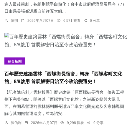
進入最後衝刺，各組別競爭白熱化！台中市政府經濟發展局今（7）
日由局長張峯源親自前往五大組...
陳明
2026年八月07日
6,571 觀看
6 分享
綜合新聞
百年歷史建築雲林「西螺街長宿舍」轉身「西螺客町文化
館」8/8啟用 首展解密日治至今政治變遷史！
【記者陳信利／雲林報導】歷史建築「原西螺街長宿舍」修復工程
劃下完美句點，即將以「西螺客町文化館」之嶄新姿態與大眾見
面。在開幕營運前雲林縣副縣長謝淑亞率文化觀光處及客家輔導團
關心其開館營運進度，並為詔安...
陳信利
2026年八月07日
9,298 觀看
9 分享