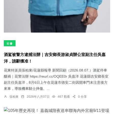
社會
酒駕被警方逮捕法辦｜吉安鄉長游淑貞辦公室副主任吳嘉
洋，請辭獲准！
花東特派員張柏東/花蓮縣報導 新聞回顧（2026.08.07.）酒駕停車
釀禍｜花警法辦 https://reurl.cc/OQEE0r 吳嘉洋 花蓮縣吉安鄉長室
副主任吳嘉洋，8月6日上午在花蓮市德安二街因開車門未注意後方
來車，導致機車騎士摔傷。...
張柏東
2026年八月07日
467 觀看
0 分享