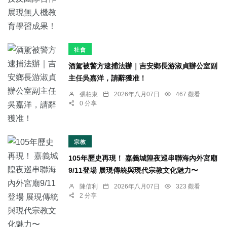
社會
酒駕被警方逮捕法辦｜吉安鄉長游淑貞辦公室副
主任吳嘉洋，請辭獲准！
張柏東
2026年八月07日
467 觀看
0 分享
宗教
105年歷史再現！ 嘉義城隍夜巡串聯海內外宮廟
9/11登場 展現傳統與現代宗教文化魅力〜
陳信利
2026年八月07日
323 觀看
2 分享