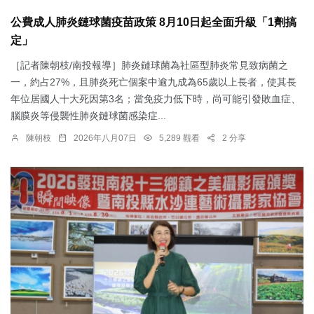
公費成人肺炎鏈球菌疫苗政策 8月10日起全面升級「1劑搞
定」
［記者陳朝枝/南投報導］肺炎鏈球菌為社區型肺炎常見致病菌之
一，約占27%，且肺炎死亡個案中逾九成為65歲以上長者，使其長
年位居國人十大死因第3名；當免疫力低下時，尚可能引發敗血症、
腦膜炎等侵襲性肺炎鏈球菌感染症...
陳朝枝
2026年八月07日
5,289 觀看
2 分享