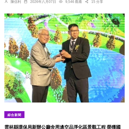
陳信利
2026年八月07日
9,546 觀看
15 分享
綜合新聞
雲林縣環保局新辦公廳舍周邊空品淨化區景觀工程 榮獲國