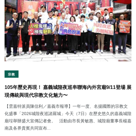
宗教
105年歷史再現！ 嘉義城隍夜巡串聯海內外宮廟9/11登場 展
現傳統與現代宗教文化魅力〜
【雲嘉特派員陳信利／嘉義市報導】一年一度、名揚國際的宗教文
化盛事「2026城隍夜巡諸羅城」今天（7日）在歷史悠久的嘉義城隍
廟埕舉辦盛大宣傳記者會。 活動由市長黃敏惠、城隍廟董事長楊嘉
南及各界貴賓共同宣布...