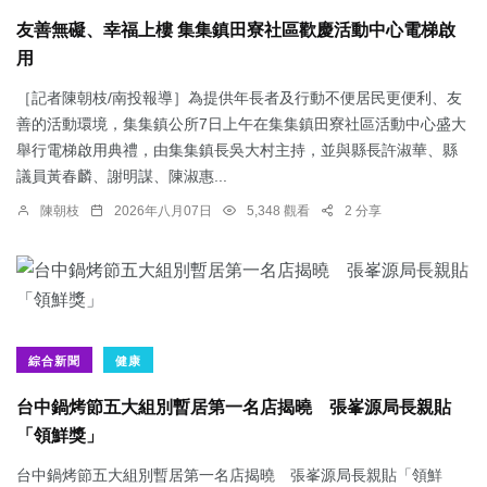
友善無礙、幸福上樓 集集鎮田寮社區歡慶活動中心電梯啟
用
［記者陳朝枝/南投報導］為提供年長者及行動不便居民更便利、友
善的活動環境，集集鎮公所7日上午在集集鎮田寮社區活動中心盛大
舉行電梯啟用典禮，由集集鎮長吳大村主持，並與縣長許淑華、縣
議員黃春麟、謝明謀、陳淑惠...
陳朝枝
2026年八月07日
5,348 觀看
2 分享
綜合新聞
健康
台中鍋烤節五大組別暫居第一名店揭曉 張峯源局長親貼
「領鮮獎」
台中鍋烤節五大組別暫居第一名店揭曉 張峯源局長親貼「領鮮