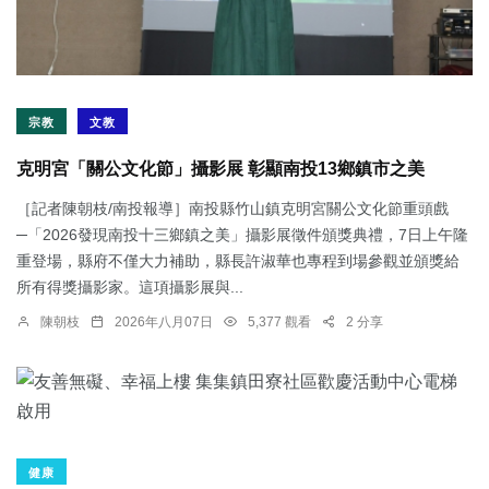
宗教
文教
克明宮「關公文化節」攝影展 彰顯南投13鄉鎮市之美
［記者陳朝枝/南投報導］南投縣竹山鎮克明宮關公文化節重頭戲
─「2026發現南投十三鄉鎮之美」攝影展徵件頒獎典禮，7日上午隆
重登場，縣府不僅大力補助，縣長許淑華也專程到場參觀並頒獎給
所有得獎攝影家。這項攝影展與...
陳朝枝
2026年八月07日
5,377 觀看
2 分享
健康