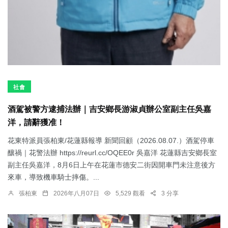
社會
酒駕被警方逮捕法辦｜吉安鄉長游淑貞辦公室副主任吳嘉
洋，請辭獲准！
花東特派員張柏東/花蓮縣報導 新聞回顧（2026.08.07.）酒駕停車
釀禍｜花警法辦 https://reurl.cc/OQEE0r 吳嘉洋 花蓮縣吉安鄉長室
副主任吳嘉洋，8月6日上午在花蓮市德安二街因開車門未注意後方
來車，導致機車騎士摔傷。...
張柏東
2026年八月07日
5,529 觀看
3 分享