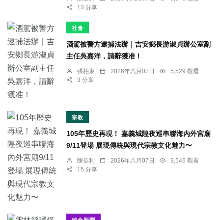
13 分享
社會
酒駕被警方逮捕法辦｜吉安鄉長游淑貞辦公室副
主任吳嘉洋，請辭獲准！
張柏東
2026年八月07日
5,529 觀看
3 分享
宗教
105年歷史再現！ 嘉義城隍夜巡串聯海內外宮廟
9/11登場 展現傳統與現代宗教文化魅力〜
陳信利
2026年八月07日
9,546 觀看
15 分享
綜合新聞