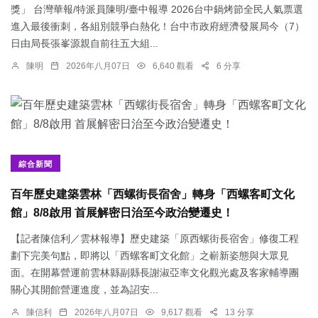
獎」 台灣華報/特派員陳明/臺中報導 2026台中鍋烤節全民人氣票選
進入最後衝刺，各組別競爭白熱化！台中市政府經濟發展局今（7）
日由局長張峯源親自前往五大組...
陳明
2026年八月07日
6,640 觀看
6 分享
綜合新聞
百年歷史建築雲林「西螺街長宿舍」轉身「西螺客町文化
館」8/8啟用 首展解密日治至今政治變遷史！
【記者陳信利／雲林報導】歷史建築「原西螺街長宿舍」修復工程
劃下完美句點，即將以「西螺客町文化館」之嶄新姿態與大眾見
面。在開幕營運前雲林縣副縣長謝淑亞率文化觀光處及客家輔導團
關心其開館營運進度，並為詔安...
陳信利
2026年八月07日
9,617 觀看
13 分享