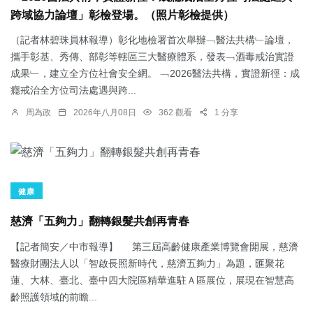
跨域協力論壇」彰檢登場。（照片彰檢提供）
（記者林碧珠員林報導）彰化地檢署首次舉辦﹁醫法共構﹂論壇，
攜手彰基、秀傳、部彰等轄區三大醫療體系，發表﹁酒毒戒治實證
成果﹂，建立全方位社會安全網。 ﹁2026醫法共構，實證新徑：成
癮戒治全方位司法處遇與跨...
周為政
2026年八月08日
362 觀看
1 分享
健康
慈濟「五夠力」翻轉銀髮共創再青春
【記者簡安／中市報導】 第三屆高齡健康產業博覽會開展，慈濟
醫療財團法人以「智啟長照新時代，慈濟五夠力」為題，匯聚花
蓮、大林、臺北、臺中四大院區精華進駐Ａ區展位，展現在智慧高
齡照護領域的前瞻...