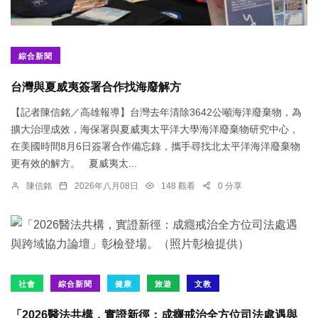
綜合新聞
台灣與夏威夷簽署合作找海廢解方
【記者陳信銘／高雄報導】台灣去年清除3642公噸海洋廢棄物，為
擴大治理成效，海保署與夏威夷太平洋大學海洋廢棄物研究中心，
在美國時間8月6日簽署合作備忘錄，攜手尋找北太平洋海洋廢棄物
更有效的解方。 夏威夷太...
陳信銘
2026年八月08日
148 觀看
0 分享
社會
綜合新聞
健康
旅遊
文教
「2026醫法共構，實證新徑：成癮戒治全方位司法處遇與