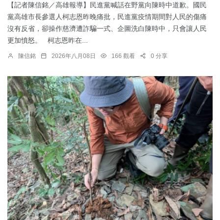
【記者陳信銘／高雄報導】民進黨喊話在野黨向陳時中道歉。國民
黨高雄市長參選人柯志恩昨晚痛批，民進黨疫情期間對人民的傷痛
沒有反省，卻操作慈濟遭詐騙一式、企圖洗白陳時中，只會讓人民
更加憤怒。 柯志恩昨在...
陳信銘
2026年八月08日
166 觀看
0 分享