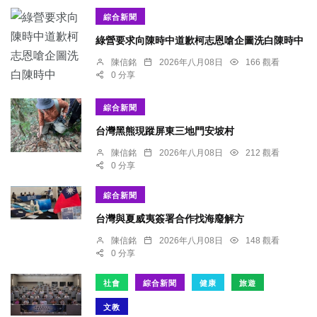
綜合新聞
綠營要求向陳時中道歉柯志恩嗆企圖洗白陳時中
陳信銘
2026年八月08日
166 觀看
0 分享
綜合新聞
台灣黑熊現蹤屏東三地門安坡村
陳信銘
2026年八月08日
212 觀看
0 分享
綜合新聞
台灣與夏威夷簽署合作找海廢解方
陳信銘
2026年八月08日
148 觀看
0 分享
社會
綜合新聞
健康
旅遊
文教