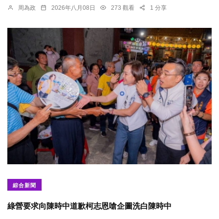
周為政
2026年八月08日
273 觀看
1 分享
綜合新聞
綠營要求向陳時中道歉柯志恩嗆企圖洗白陳時中