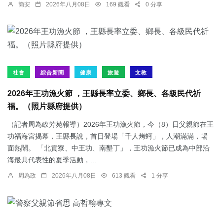
簡安
2026年八月08日
169 觀看
0 分享
社會
綜合新聞
健康
旅遊
文教
2026年王功漁火節 ，王縣長率立委、鄉長、各級民代祈
福。（照片縣府提供）
（記者周為政芳苑報導）2026年王功漁火節，今（8）日父親節在王
功福海宮揭幕，王縣長說，首日登場「千人烤蚵」，人潮滿滿，場
面熱鬧。 「北貢寮、中王功、南墾丁」，王功漁火節已成為中部沿
海最具代表性的夏季活動，...
周為政
2026年八月08日
613 觀看
1 分享