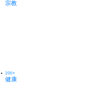
宗教
科技新知
專欄
200
377
+
+
48
+
健康
社會
頭條