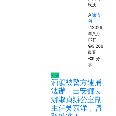
競技...
陳信
利
2026
年八月
07日
9,268
觀看
9 分
享
社會
酒駕被警方逮捕
法辦｜吉安鄉長
游淑貞辦公室副
主任吳嘉洋，請