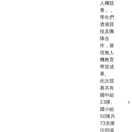
人機競
賽」，
學生們
透過競
技及團
隊合
作，展
現無人
機教育
學習成
果。
此次競
賽共有
國中組
23隊、
國小組
50隊共
73支隊
伍同場