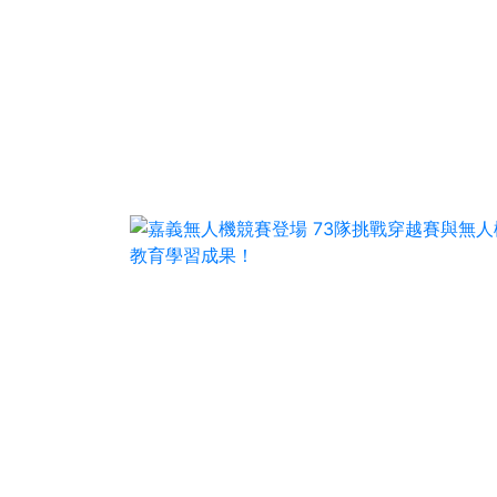
66
+
農業