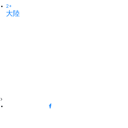
2
669
+
+
大陸
綜合新聞