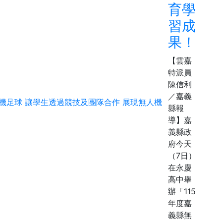
育學
習成
果！
【雲嘉
特派員
陳信利
／嘉義
縣報
導】嘉
義縣政
府今天
（7日）
在永慶
高中舉
辦「115
年度嘉
義縣無