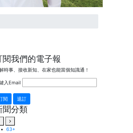
訂閱我們的電子報
解時事、接收新知、在家也能當個知識通！
鍵入Email
訂閱
退訂
新聞分類
63
33
+
+
111
+