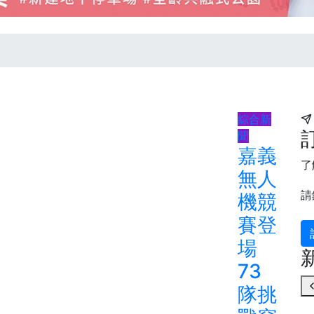
綜合新
聞
嘉義
了
無人
請
機競
賽登
場
73
隊挑