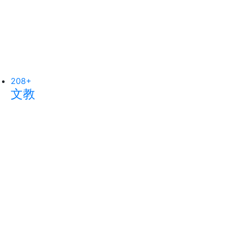
208
152
+
+
69
+
文教
旅遊
農業