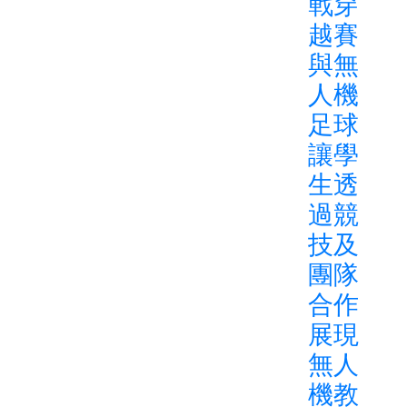
戰穿
越賽
與無
人機
足球
讓學
生透
過競
技及
團隊
合作
展現
無人
機教