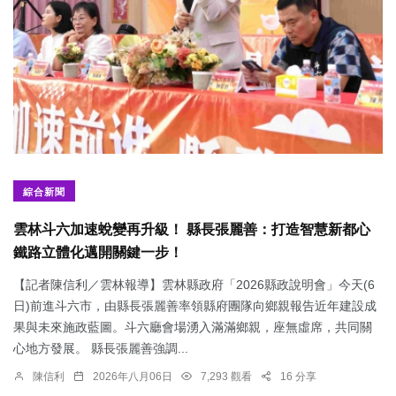
綜合新聞
雲林斗六加速蛻變再升級！ 縣長張麗善：打造智慧新都心
鐵路立體化邁開關鍵一步！
【記者陳信利／雲林報導】雲林縣政府「2026縣政說明會」今天(6
日)前進斗六市，由縣長張麗善率領縣府團隊向鄉親報告近年建設成
果與未來施政藍圖。斗六廳會場湧入滿滿鄉親，座無虛席，共同關
心地方發展。 縣長張麗善強調...
陳信利
2026年八月06日
7,293 觀看
16 分享