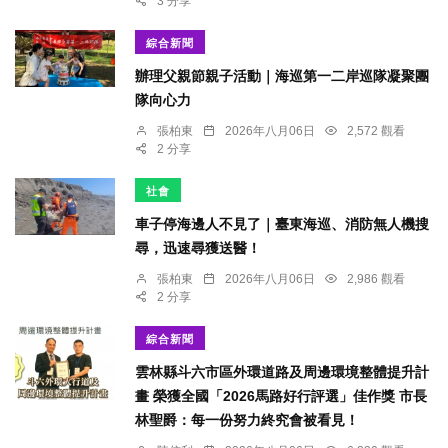
3 分享
綜合新聞
辦理父親節親子活動｜海巡第一二岸巡隊凝聚團
隊向心力
張柏東
2026年八月06日
2,572 觀看
2 分享
社會
車子停海邊人不見了｜臺東海巡、消防無人機搜
尋，迅速尋獲送醫！
張柏東
2026年八月06日
2,986 觀看
2 分享
綜合新聞
雲林縣斗六市區外環道路及周邊環境整體提升計
畫 榮獲全國「2026馬路好行評選」佳作獎 市長
林聖爵：每一份努力終究會被看見！