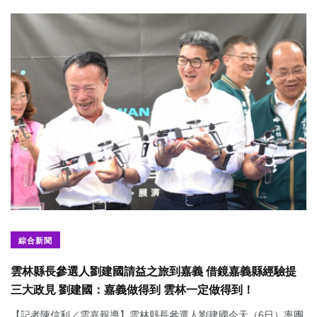
綜合新聞
雲林縣長參選人劉建國請益之旅到嘉義 借鏡嘉義縣經驗提
三大政見 劉建國：嘉義做得到 雲林一定做得到！
【記者陳信利／雲嘉報導】雲林縣長參選人劉建國今天（6日）率團