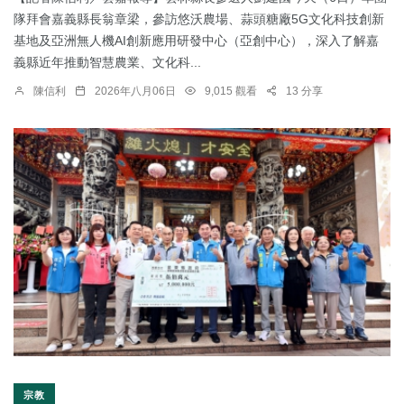
隊拜會嘉義縣長翁章梁，參訪悠沃農場、蒜頭糖廠5G文化科技創新
基地及亞洲無人機AI創新應用研發中心（亞創中心），深入了解嘉
義縣近年推動智慧農業、文化科...
陳信利
2026年八月06日
9,015 觀看
13 分享
宗教