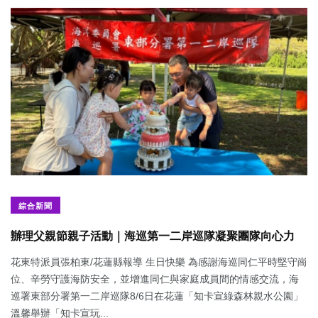
綜合新聞
辦理父親節親子活動｜海巡第一二岸巡隊凝聚團隊向心力
花東特派員張柏東/花蓮縣報導 生日快樂 為感謝海巡同仁平時堅守崗
位、辛勞守護海防安全，並增進同仁與家庭成員間的情感交流，海
巡署東部分署第一二岸巡隊8/6日在花蓮「知卡宣綠森林親水公園」
溫馨舉辦「知卡宣玩...