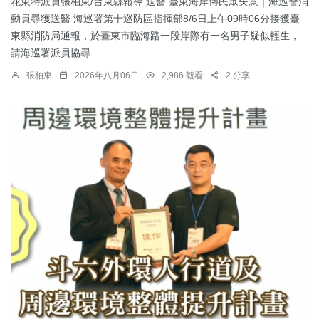
花東特派員張柏東/台東縣報導 送醫 臺東海岸傳民眾失意｜海巡警消
動員尋獲送醫 海巡署第十巡防區指揮部8/6日上午09時06分接獲臺
東縣消防局通報，於臺東市臨海路一段岸際有一名男子疑似輕生，
請海巡署派員協尋...
張柏東
2026年八月06日
2,986 觀看
2 分享