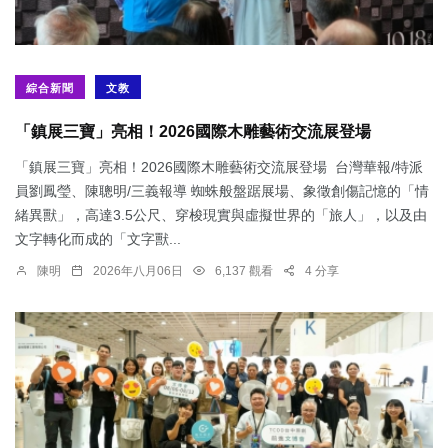
綜合新聞
文教
「鎮展三寶」亮相！2026國際木雕藝術交流展登場
「鎮展三寶」亮相！2026國際木雕藝術交流展登場 台灣華報/特派
員劉鳳瑩、陳聰明/三義報導 蜘蛛般盤踞展場、象徵創傷記憶的「情
緒異獸」，高達3.5公尺、穿梭現實與虛擬世界的「旅人」，以及由
文字轉化而成的「文字獸...
陳明
2026年八月06日
6,137 觀看
4 分享