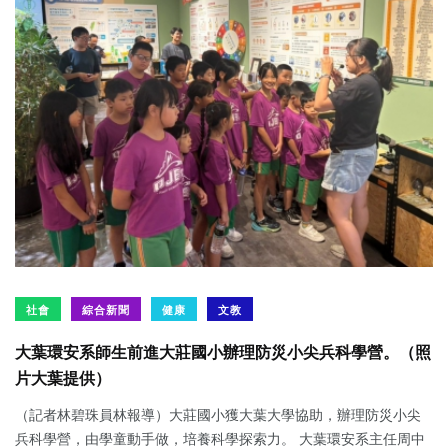
社會
綜合新聞
健康
文教
大葉環安系師生前進大莊國小辦理防災小尖兵科學營。（照
片大葉提供）
（記者林碧珠員林報導）大莊國小獲大葉大學協助，辦理防災小尖
兵科學營，由學童動手做，培養科學探索力。 大葉環安系主任周中