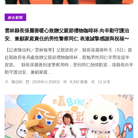
綜合新聞
雲林縣長張麗善暖心致贈父親節禮物咖啡杯 向辛勤守護治
安、兼顧家庭責任的男性警察同仁 表達誠摯感謝與祝福〜
【記者陳信利／雲林報導】父親節前夕，縣長張麗善昨天（5日）親
赴縣政府各局處致贈父親節禮物咖啡杯，慰勉男性同仁辛勞並提年
賀節。 縣長張麗善到達警察局時，受到同仁熱情歡迎，張縣長向辛
勤守護治安、兼顧家庭...
陳信利
2026年八月06日
9,392 觀看
13 分享