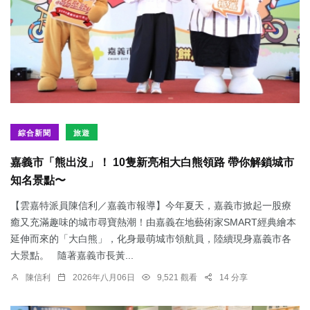
綜合新聞
旅遊
嘉義市「熊出沒」！ 10隻新亮相大白熊領路 帶你解鎖城市
知名景點〜
【雲嘉特派員陳信利／嘉義市報導】今年夏天，嘉義市掀起一股療
癒又充滿趣味的城市尋寶熱潮！由嘉義在地藝術家SMART經典繪本
延伸而來的「大白熊」，化身最萌城市領航員，陸續現身嘉義市各
大景點。 隨著嘉義市長黃...
陳信利
2026年八月06日
9,521 觀看
14 分享