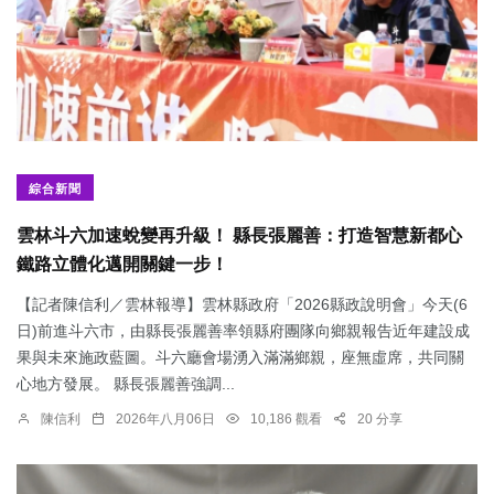
綜合新聞
雲林斗六加速蛻變再升級！ 縣長張麗善：打造智慧新都心
鐵路立體化邁開關鍵一步！
【記者陳信利／雲林報導】雲林縣政府「2026縣政說明會」今天(6
日)前進斗六市，由縣長張麗善率領縣府團隊向鄉親報告近年建設成
果與未來施政藍圖。斗六廳會場湧入滿滿鄉親，座無虛席，共同關
心地方發展。 縣長張麗善強調...
陳信利
2026年八月06日
10,186 觀看
20 分享