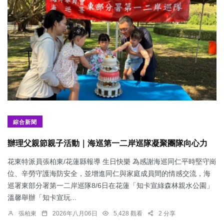
綜合新聞
辦理父親節親子活動｜海巡第一二岸巡隊凝聚團隊向心力
花東特派員張柏東/花蓮縣報導 生日快樂 為感謝海巡同仁平時堅守崗
位、辛勞守護海防安全，並增進同仁與家庭成員間的情感交流，海
巡署東部分署第一二岸巡隊8/6日在花蓮「知卡宣綠森林親水公園」
溫馨舉辦「知卡宣玩...
張柏東
2026年八月06日
5,428 觀看
2 分享