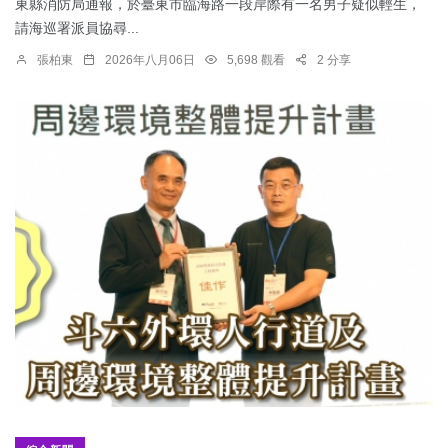
東縣消防局通報，於臺東市臨海路一段岸際有一名男子疑似輕生，
請海巡署派員協尋...
張柏東
2026年八月06日
5,698 觀看
2 分享