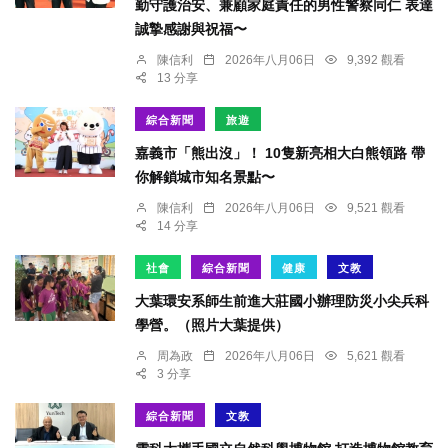
勤守護治安、兼顧家庭責任的男性警察同仁 表達
誠摯感謝與祝福〜
陳信利
2026年八月06日
9,392 觀看
13 分享
綜合新聞
旅遊
嘉義市「熊出沒」！ 10隻新亮相大白熊領路 帶
你解鎖城市知名景點〜
陳信利
2026年八月06日
9,521 觀看
14 分享
社會
綜合新聞
健康
文教
大葉環安系師生前進大莊國小辦理防災小尖兵科
學營。（照片大葉提供）
周為政
2026年八月06日
5,621 觀看
3 分享
綜合新聞
文教