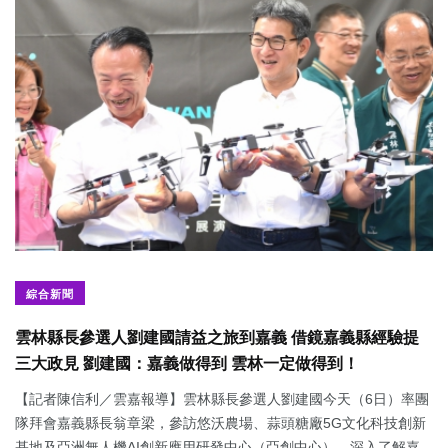
綜合新聞
雲林縣長參選人劉建國請益之旅到嘉義 借鏡嘉義縣經驗提
三大政見 劉建國：嘉義做得到 雲林一定做得到！
【記者陳信利／雲嘉報導】雲林縣長參選人劉建國今天（6日）率團
隊拜會嘉義縣長翁章梁，參訪悠沃農場、蒜頭糖廠5G文化科技創新
基地及亞洲無人機AI創新應用研發中心（亞創中心），深入了解嘉