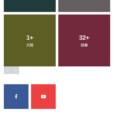
1
+
32
+
大陸
頭條