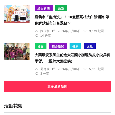
綜合新聞
旅遊
嘉義市「熊出沒」！ 10隻新亮相大白熊領路 帶
你解鎖城市知名景點〜
陳信利
2026年八月06日
9,579 觀看
14 分享
社會
綜合新聞
健康
文教
大葉環安系師生前進大莊國小辦理防災小尖兵科
學營。（照片大葉提供）
周為政
2026年八月06日
5,651 觀看
3 分享
更多最新新聞
活動花絮