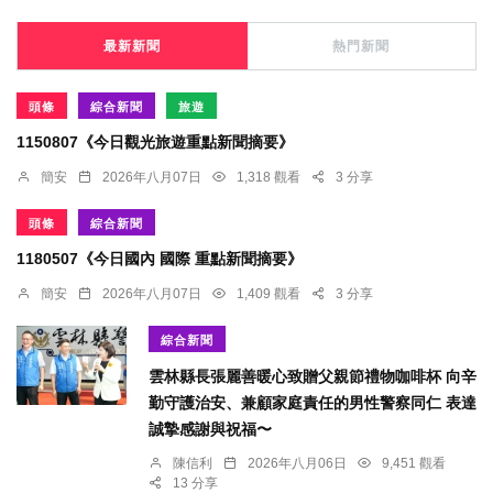
最新新聞
熱門新聞
頭條
綜合新聞
旅遊
1150807《今日觀光旅遊重點新聞摘要》
簡安
2026年八月07日
1,318 觀看
3 分享
頭條
綜合新聞
1180507《今日國內 國際 重點新聞摘要》
簡安
2026年八月07日
1,409 觀看
3 分享
綜合新聞
雲林縣長張麗善暖心致贈父親節禮物咖啡杯 向辛
勤守護治安、兼顧家庭責任的男性警察同仁 表達
誠摯感謝與祝福〜
陳信利
2026年八月06日
9,451 觀看
13 分享