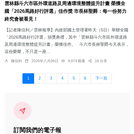
雲林縣斗六市區外環道路及周邊環境整體提升計畫 榮獲全
國「2026馬路好行評選」佳作獎 市長林聖爵：每一份努力
終究會被看見！
【記者陳信利／雲林報導】內政部國土管理署昨天（5日）舉辦全國
「2026馬路好行評選」頒獎典禮，其中「雲林縣斗六市區外環道路
及周邊環境整體提升計畫」榮獲佳作。 斗六市長林聖爵今天表示，
這份榮耀，不只是一座...
陳信利
2026年八月06日
9,974 觀看
16 分享
1
2
3
4
5
6
下一頁
訂閱我們的電子報