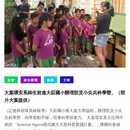
社會
綜合新聞
健康
文教
大葉環安系師生前進大莊國小辦理防災小尖兵科學營。（照
片大葉提供）
（記者林碧珠員林報導）大莊國小獲大葉大學協助，辦理防災小尖
兵科學營，由學童動手做，培養科學探索力。 大葉環安系主任周中
祺的「Science Agora模式擴大大眾科普實踐計畫」，獲國科會補