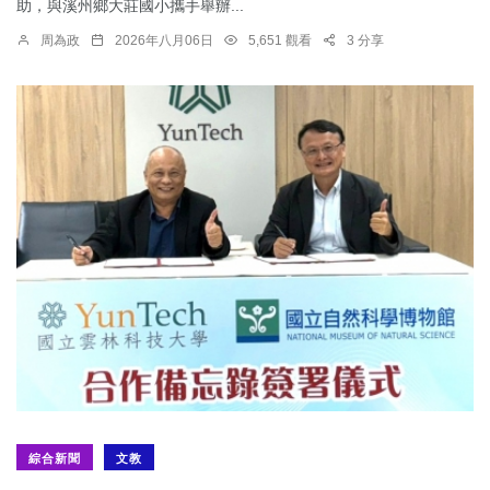
助，與溪州鄉大莊國小攜手舉辦...
周為政
2026年八月06日
5,651 觀看
3 分享
綜合新聞
文教