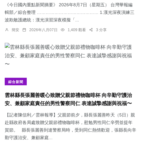
《今日國內重點新聞摘要》 2026年8月7日（星期五） 台灣華報編
輯部／綜合整理 …………………………………… 1.漢光深夜演練三
波欺敵護總統：​漢光演習深夜模擬「...
簡安
2026年八月07日
1,409 觀看
3 分享
綜合新聞
雲林縣長張麗善暖心致贈父親節禮物咖啡杯 向辛勤守護治
安、兼顧家庭責任的男性警察同仁 表達誠摯感謝與祝福〜
【記者陳信利／雲林報導】父親節前夕，縣長張麗善昨天（5日）親
赴縣政府各局處致贈父親節禮物咖啡杯，慰勉男性同仁辛勞並提年
賀節。 縣長張麗善到達警察局時，受到同仁熱情歡迎，張縣長向辛
勤守護治安、兼顧家庭...