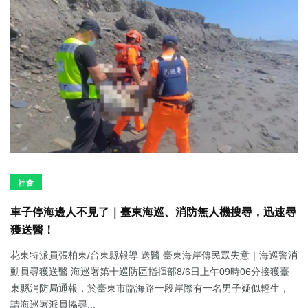
社會
車子停海邊人不見了｜臺東海巡、消防無人機搜尋，迅速尋
獲送醫！
花東特派員張柏東/台東縣報導 送醫 臺東海岸傳民眾失意｜海巡警消
動員尋獲送醫 海巡署第十巡防區指揮部8/6日上午09時06分接獲臺
東縣消防局通報，於臺東市臨海路一段岸際有一名男子疑似輕生，
請海巡署派員協尋...