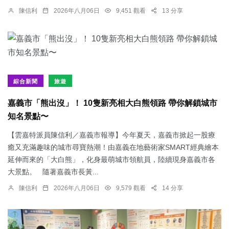
陳信利
2026年八月06日
9,451 觀看
13 分享
綜合新聞
旅遊
嘉義市「熊出沒」！ 10隻新亮相大白熊領路 帶你解鎖城市
知名景點〜
【雲嘉特派員陳信利／嘉義市報導】今年夏天，嘉義市掀起一股療
癒又充滿趣味的城市尋寶熱潮！由嘉義在地藝術家SMART經典繪本
延伸而來的「大白熊」，化身最萌城市領航員，陸續現身嘉義市各
大景點。 隨著嘉義市長黃...
陳信利
2026年八月06日
9,579 觀看
14 分享