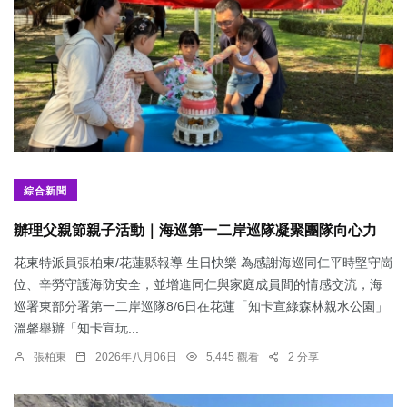
綜合新聞
辦理父親節親子活動｜海巡第一二岸巡隊凝聚團隊向心力
花東特派員張柏東/花蓮縣報導 生日快樂 為感謝海巡同仁平時堅守崗
位、辛勞守護海防安全，並增進同仁與家庭成員間的情感交流，海
巡署東部分署第一二岸巡隊8/6日在花蓮「知卡宣綠森林親水公園」
溫馨舉辦「知卡宣玩...
張柏東
2026年八月06日
5,445 觀看
2 分享