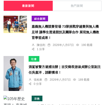
最新新聞
熱門新聞
綜合新聞
嘉義無人機競賽登場 73隊挑戰穿越賽與無人機
足球 讓學生透過競技及團隊合作 展現無人機教
育學習成果！
陳信利
2026年八月07日
190 觀看
1 分享
社會
酒駕被警方逮捕法辦｜吉安鄉長游淑貞辦公室副主
任吳嘉洋，請辭獲准！
張柏東
2026年八月07日
189 觀看
0 分享
宗教