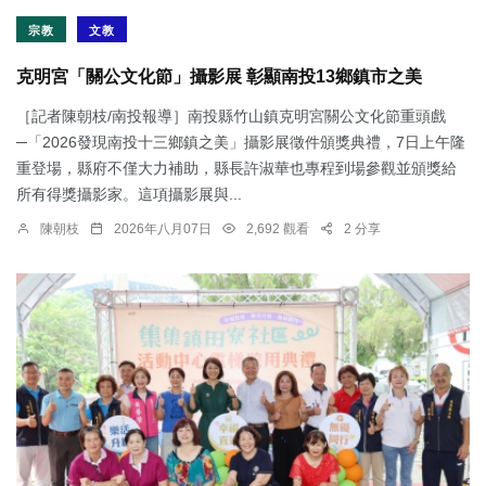
宗教
文教
克明宮「關公文化節」攝影展 彰顯南投13鄉鎮市之美
［記者陳朝枝/南投報導］南投縣竹山鎮克明宮關公文化節重頭戲
─「2026發現南投十三鄉鎮之美」攝影展徵件頒獎典禮，7日上午隆
重登場，縣府不僅大力補助，縣長許淑華也專程到場參觀並頒獎給
所有得獎攝影家。這項攝影展與...
陳朝枝
2026年八月07日
2,692 觀看
2 分享