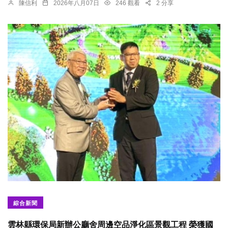
陳信利
2026年八月07日
246 觀看
2 分享
綜合新聞
雲林縣環保局新辦公廳舍周邊空品淨化區景觀工程 榮獲國