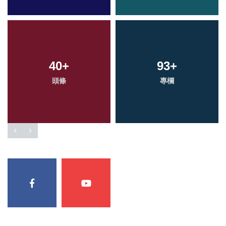
40
+
93
+
頭條
專欄