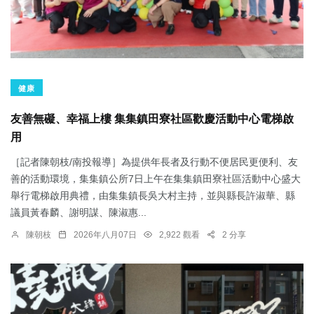
健康
友善無礙、幸福上樓 集集鎮田寮社區歡慶活動中心電梯啟
用
［記者陳朝枝/南投報導］為提供年長者及行動不便居民更便利、友
善的活動環境，集集鎮公所7日上午在集集鎮田寮社區活動中心盛大
舉行電梯啟用典禮，由集集鎮長吳大村主持，並與縣長許淑華、縣
議員黃春麟、謝明謀、陳淑惠...
陳朝枝
2026年八月07日
2,922 觀看
2 分享