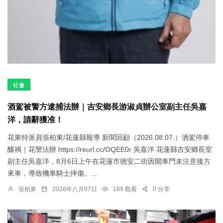
社會
酒駕被警方逮捕法辦｜吉安鄉長游淑貞辦公室副主任吳嘉
洋，請辭獲准！
花東特派員張柏東/花蓮縣報導 新聞回顧（2026.08.07.）酒駕停車
釀禍｜花警法辦 https://reurl.cc/OQEE0r 吳嘉洋 花蓮縣吉安鄉長室
副主任吳嘉洋，8月6日上午在花蓮市德安二街因開車門未注意後方
來車，導致機車騎士摔傷。...
張柏東
2026年八月07日
189 觀看
0 分享