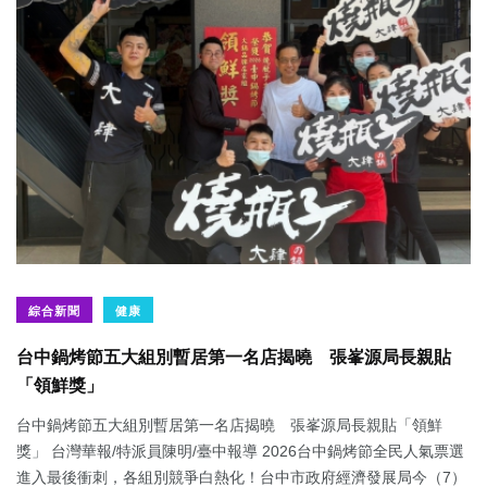
綜合新聞
健康
台中鍋烤節五大組別暫居第一名店揭曉 張峯源局長親貼
「領鮮獎」
台中鍋烤節五大組別暫居第一名店揭曉 張峯源局長親貼「領鮮
獎」 台灣華報/特派員陳明/臺中報導 2026台中鍋烤節全民人氣票選
進入最後衝刺，各組別競爭白熱化！台中市政府經濟發展局今（7）