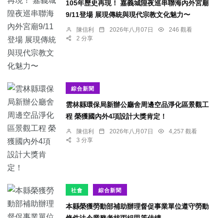
105年歷史再現！ 嘉義城隍夜巡串聯海內外宮廟
9/11登場 展現傳統與現代宗教文化魅力〜
陳信利
2026年八月07日
246 觀看
2 分享
綜合新聞
雲林縣環保局新辦公廳舍周邊空品淨化區景觀工
程 榮獲國內外4項設計大獎肯定！
陳信利
2026年八月07日
4,257 觀看
3 分享
社會
綜合新聞
本縣榮獲勞動部補助辦理督促事業單位遵守勞動