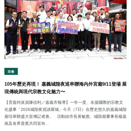
宗教
105年歷史再現！ 嘉義城隍夜巡串聯海內外宮廟9/11登場 展
現傳統與現代宗教文化魅力〜
【雲嘉特派員陳信利／嘉義市報導】一年一度、名揚國際的宗教文
化盛事「2026城隍夜巡諸羅城」今天（7日）在歷史悠久的嘉義城隍
廟埕舉辦盛大宣傳記者會。 活動由市長黃敏惠、城隍廟董事長楊嘉
南及各界貴賓共同宣布...