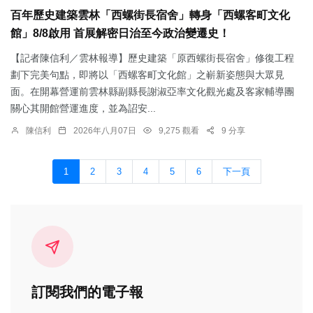
百年歷史建築雲林「西螺街長宿舍」轉身「西螺客町文化
館」8/8啟用 首展解密日治至今政治變遷史！
【記者陳信利／雲林報導】歷史建築「原西螺街長宿舍」修復工程
劃下完美句點，即將以「西螺客町文化館」之嶄新姿態與大眾見
面。在開幕營運前雲林縣副縣長謝淑亞率文化觀光處及客家輔導團
關心其開館營運進度，並為詔安...
陳信利
2026年八月07日
9,275 觀看
9 分享
1
2
3
4
5
6
下一頁
訂閱我們的電子報