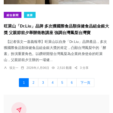
綜合新聞
健康
旺萊山「Dr.Liu」品牌 多次獲國際食品類保健食品組金銀大
獎 父親節前夕舉辦衛教講座 強調台灣鳳梨台灣寶
【記者張文一嘉義報導】旺萊山以自身「Dr.Liu」品牌產品，多次
獲國際食品類保健食品組金銀大獎的肯定，凸顯台灣鳳梨中的「酵
素」扮演重要角色。以鑽研開發台灣鳳梨為企業終身使命的旺萊
山，父親節前夕主辦的一場健...
張文一
2026年八月06日
2,510 觀看
3 分享
1
2
3
4
5
6
下一頁