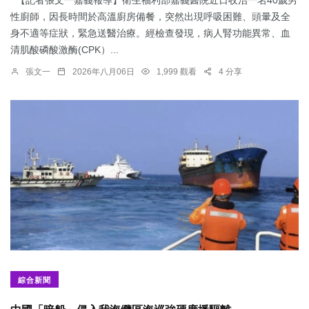
【記者張文一嘉義報導】衛生福利部嘉義醫院近日收治一名40歲男
性廚師，因長時間於高溫廚房備餐，突然出現呼吸困難、頭暈及全
身不適等症狀，緊急送醫治療。經檢查發現，病人腎功能異常、血
清肌酸磷酸激酶(CPK）...
張文一
2026年八月06日
1,999 觀看
4 分享
綜合新聞