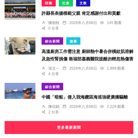
頭條
社會
文教
許縣長表揚模範父親 肯定感謝付出和貢獻
陳朝枝
2026年八月06日
145 觀看
0 分享
綜合新聞
健康
高溫廚房工作需注意 廚師熱中暑合併橫紋肌溶解
及急性腎損傷 衛福部嘉義醫院提醒勿輕忽熱傷害
張文一
2026年八月06日
1,999 觀看
4 分享
綜合新聞
中國「暗船」侵入我海纜區海巡強硬廣播驅離
陳信銘
2026年八月06日
2,229 觀看
2 分享
更多最新新聞