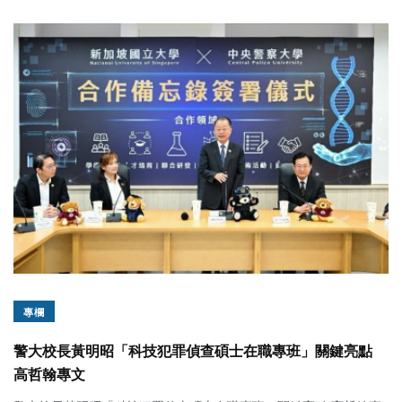
專欄
警大校長黃明昭「科技犯罪偵查碩士在職專班」關鍵亮點
高哲翰專文