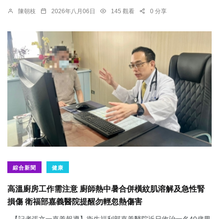
陳朝枝
2026年八月06日
145 觀看
0 分享
綜合新聞
健康
高溫廚房工作需注意 廚師熱中暑合併橫紋肌溶解及急性腎
損傷 衛福部嘉義醫院提醒勿輕忽熱傷害