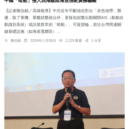
中國「暗船」侵入我海纜區海巡強硬廣播驅離
【記者陳信銘／高雄報導】中共近年不斷強化對台「灰色地帶」襲
擾，除了軍機、軍艦頻繁繞台外，更疑似頻繁出動關閉AIS（船舶自
動識別系統）或訊號異常的「暗船」、可疑貨輪，前往台灣周邊關
鍵基礎設施（如海底電纜區）...
陳信銘
2026年八月06日
2,229 觀看
2 分享