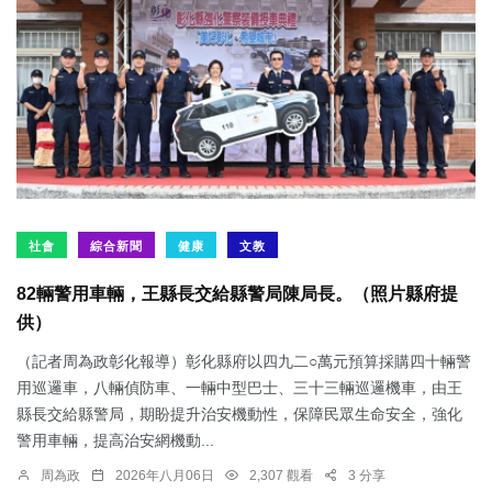
社會
綜合新聞
健康
文教
82輛警用車輛，王縣長交給縣警局陳局長。（照片縣府提
供）
（記者周為政彰化報導）彰化縣府以四九二○萬元預算採購四十輛警
用巡邏車，八輛偵防車、一輛中型巴士、三十三輛巡邏機車，由王
縣長交給縣警局，期盼提升治安機動性，保障民眾生命安全，強化
警用車輛，提高治安網機動...
周為政
2026年八月06日
2,307 觀看
3 分享