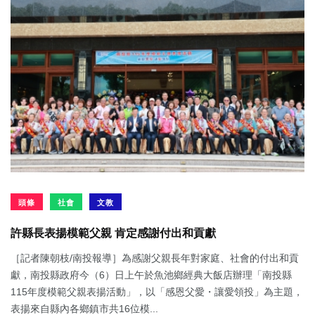
頭條
社會
文教
許縣長表揚模範父親 肯定感謝付出和貢獻
［記者陳朝枝/南投報導］為感謝父親長年對家庭、社會的付出和貢
獻，南投縣政府今（6）日上午於魚池鄉經典大飯店辦理「南投縣
115年度模範父親表揚活動」，以「感恩父愛・讓愛領投」為主題，
表揚來自縣內各鄉鎮市共16位模...