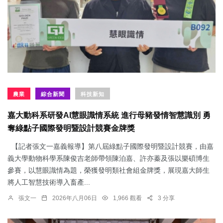
農業
綜合新聞
科技新知
嘉大動科系研發AI慧眼識情系統 進行母豬發情智慧識別 勇
奪綠點子國際發明暨設計競賽金牌獎
【記者張文一嘉義報導】第八屆綠點子國際發明暨設計競賽，由嘉
義大學動物科學系陳俊吉老師帶領陳泊嘉、許亦蓁及張以樂碩博生
參賽，以慧眼識情為題，榮獲發明類社會組金牌獎，展現嘉大師生
將人工智慧技術導入畜產...
張文一
2026年八月06日
1,966 觀看
3 分享