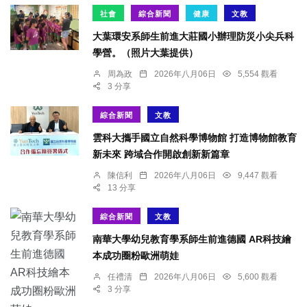
社會
綜合新聞
健康
文教
大葉環安系師生前進大莊國小辦理防災小尖兵科
學營。（照片大葉提供）
周為政
2026年八月06日
5,554 觀看
3 分享
綜合新聞
文教
雲科大攜手國立自然科學博物館 打造博物館教育
新未來 跨域合作開啟創新新篇章
陳信利
2026年八月06日
9,447 觀看
13 分享
綜合新聞
文教
南華大學幼兒教育學系師生前進德國 AR科技繪
本成功圈粉歐洲萌娃
任禮清
2026年八月06日
5,600 觀看
3 分享