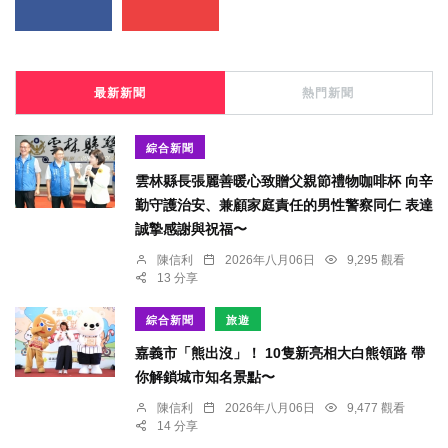
最新新聞
熱門新聞
綜合新聞
雲林縣長張麗善暖心致贈父親節禮物咖啡杯 向辛
勤守護治安、兼顧家庭責任的男性警察同仁 表達
誠摯感謝與祝福〜
陳信利
2026年八月06日
9,295 觀看
13 分享
綜合新聞
旅遊
嘉義市「熊出沒」！ 10隻新亮相大白熊領路 帶
你解鎖城市知名景點〜
陳信利
2026年八月06日
9,477 觀看
14 分享