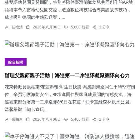
林雙語幼兒園見習期間，特別將陪伴臺灣偏鄉幼兒共同創作的AR雙
語繪本帶入當地幼兒園交流，透過數位科技結合專業說故事技巧，
成功吸引德國師生熱烈迴響，...
任禮清
2026年八月06日
5,600 觀看
3 分享
綜合新聞
辦理父親節親子活動｜海巡第一二岸巡隊凝聚團隊向心力
花東特派員張柏東/花蓮縣報導 生日快樂 為感謝海巡同仁平時堅守崗
位、辛勞守護海防安全，並增進同仁與家庭成員間的情感交流，海
巡署東部分署第一二岸巡隊8/6日在花蓮「知卡宣綠森林親水公園」
溫馨舉辦「知卡宣玩...
張柏東
2026年八月06日
5,400 觀看
2 分享