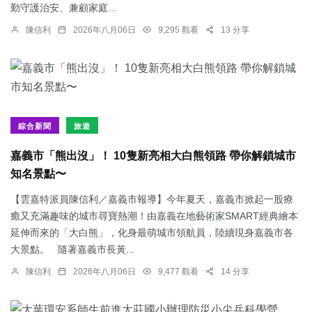
勤守護治安、兼顧家庭...
陳信利
2026年八月06日
9,295 觀看
13 分享
綜合新聞
旅遊
嘉義市「熊出沒」！ 10隻新亮相大白熊領路 帶你解鎖城市
知名景點〜
【雲嘉特派員陳信利／嘉義市報導】今年夏天，嘉義市掀起一股療
癒又充滿趣味的城市尋寶熱潮！由嘉義在地藝術家SMART經典繪本
延伸而來的「大白熊」，化身最萌城市領航員，陸續現身嘉義市各
大景點。 隨著嘉義市長黃...
陳信利
2026年八月06日
9,477 觀看
14 分享