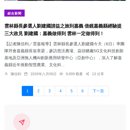
綜合新聞
雲林縣長參選人劉建國請益之旅到嘉義 借鏡嘉義縣經驗提
三大政見 劉建國：嘉義做得到 雲林一定做得到！
【記者陳信利／雲嘉報導】雲林縣長參選人劉建國今天（6日）率團
隊拜會嘉義縣長翁章梁，參訪悠沃農場、蒜頭糖廠5G文化科技創新
基地及亞洲無人機AI創新應用研發中心（亞創中心），深入了解嘉
義縣近年推動智慧農業、文化科...
陳信利
2026年八月06日
9,899 觀看
13 分享
1
2
3
4
5
6
下一頁