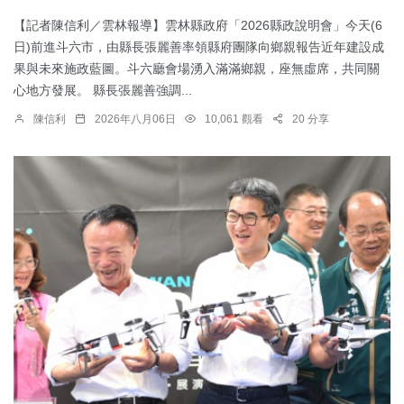
【記者陳信利／雲林報導】雲林縣政府「2026縣政說明會」今天(6
日)前進斗六市，由縣長張麗善率領縣府團隊向鄉親報告近年建設成
果與未來施政藍圖。斗六廳會場湧入滿滿鄉親，座無虛席，共同關
心地方發展。 縣長張麗善強調...
陳信利
2026年八月06日
10,061 觀看
20 分享