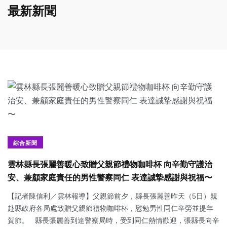
最新新聞
綜合新聞
雲林縣長張麗善暖心致贈父親節禮物咖啡杯 向辛勤守護治
安、兼顧家庭責任的男性警察同仁 表達誠摯感謝與祝福〜
【記者陳信利／雲林報導】父親節前夕，縣長張麗善昨天（5日）親
赴縣政府各局處致贈父親節禮物咖啡杯，慰勉男性同仁辛勞並提年
賀節。 縣長張麗善到達警察局時，受到同仁熱情歡迎，張縣長向辛