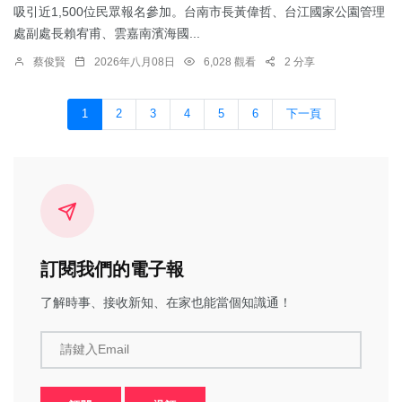
吸引近1,500位民眾報名參加。台南市長黃偉哲、台江國家公園管理
處副處長賴宥甫、雲嘉南濱海國...
蔡俊賢
2026年八月08日
6,028 觀看
2 分享
1
2
3
4
5
6
下一頁
訂閱我們的電子報
了解時事、接收新知、在家也能當個知識通！
請鍵入Email