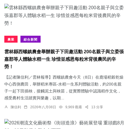
農業
綜合新聞
雲林縣西螺鎮農會舉辦親子下田趣活動 200名親子與立委張
嘉郡等人體驗水稻一生 珍惜並感恩每粒米背後農民的辛
勞！
【記者陳信利／雲林報導】西螺鎮農會今天（8日）在鹿場稻榖乾燥
中心西側農田，舉辦稻米專區-水稻一生系列體驗活動，約200名親
子一起下田插秧，接觸泥土與秧苗，從實際體驗中認識稻作文化，
感受農村生活踏實與樂趣，以期...
陳信利
2026年八月08日
9,969 觀看
13 分享