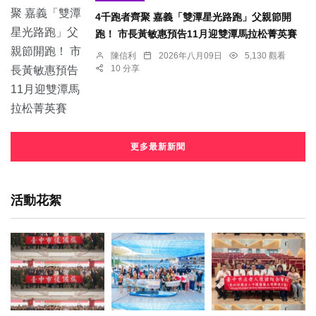
4千跑者齊聚 嘉義「雙潭星光路跑」父親節開
跑！ 市長黃敏惠預告11月迎雙潭馬拉松菁英賽
陳信利
2026年八月09日
5,130 觀看
10 分享
更多最新新聞
活動花絮