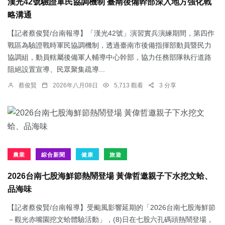
漢光42號驗證軍民協調機制 臺南後備幹部深入地方強化戰
略溝通
【記者蔡俊賢/台南報導】「漢光42號」演習實兵演練期間，第四作
戰區為驗證戰時軍民協調機制，透過臺南市後備指揮部動員暨民力
協調組，動員轄屬後備軍人輔導中心幹部，協力任務部隊執行道路
阻絕設置宣導、民眾聚集疏導...
蔡俊賢
2026年八月08日
5,713 觀看
3 分享
農業
綜合新聞
健康
旅遊
2026台南七股海鮮節熱鬧登場 黃偉哲邀親子下水挖文蛤、
品海味
【記者蔡俊賢/台南報導】受颱風影響延期的「2026台南七股海鮮節
－觀光赤嘴園挖文蛤體驗活動」，(8)日在七股六孔碼頭熱鬧登場，