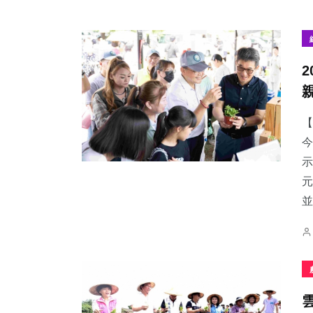
【
今
示
元
並.