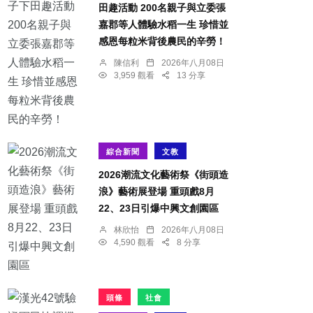
田趣活動 200名親子與立委張
嘉郡等人體驗水稻一生 珍惜並
感恩每粒米背後農民的辛勞！
陳信利
2026年八月08日
3,959 觀看
13 分享
綜合新聞
文教
2026潮流文化藝術祭《街頭造
浪》藝術展登場 重頭戲8月
22、23日引爆中興文創園區
林欣怡
2026年八月08日
4,590 觀看
8 分享
頭條
社會