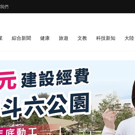
我們
業
綜合新聞
健康
旅遊
文教
科技新知
大陸