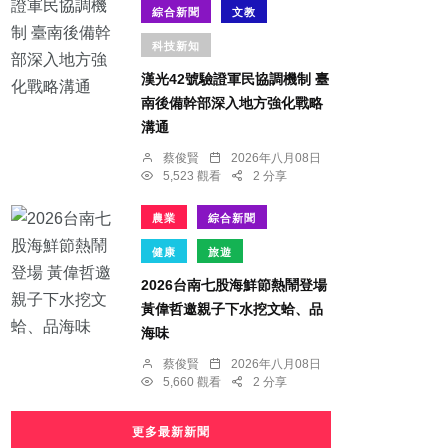
綜合新聞
文教
科技新知
漢光42號驗證軍民協調機制 臺
南後備幹部深入地方強化戰略
溝通
蔡俊賢
2026年八月08日
5,523 觀看
2 分享
農業
綜合新聞
健康
旅遊
2026台南七股海鮮節熱鬧登場
黃偉哲邀親子下水挖文蛤、品
海味
蔡俊賢
2026年八月08日
5,660 觀看
2 分享
更多最新新聞