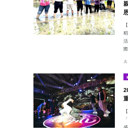
【
稻
53
+
36
+
122
+
活
頭條
科技新知
專欄
際
2
+
742
+
77
+
大陸
綜合新聞
農業
【
「
盛