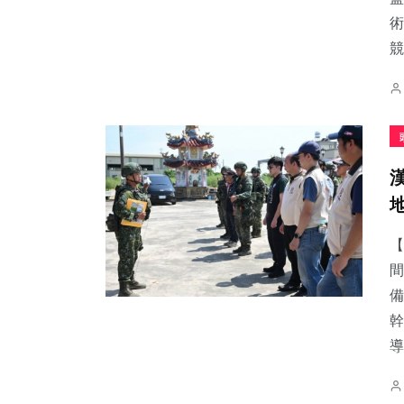
術
競
【
間
備
幹
導.