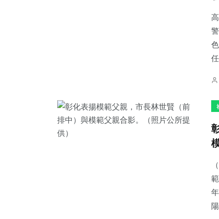
高
警
色
任
（
範
年
陽