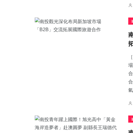
［
場
合
合
氣.