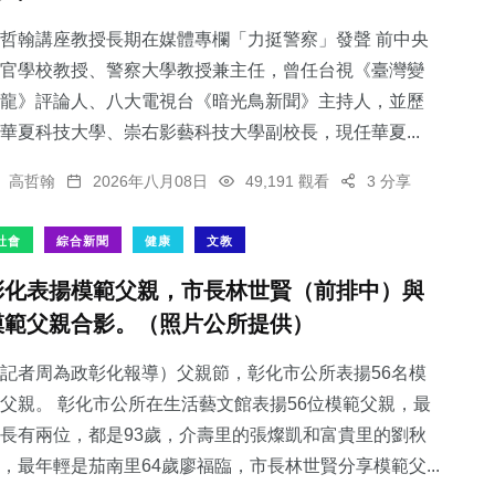
哲翰講座教授長期在媒體專欄「力挺警察」發聲 前中央
官學校教授、警察大學教授兼主任，曾任台視《臺灣變
龍》評論人、八大電視台《暗光鳥新聞》主持人，並歷
華夏科技大學、崇右影藝科技大學副校長，現任華夏...
高哲翰
2026年八月08日
49,191 觀看
3 分享
社會
綜合新聞
健康
文教
彰化表揚模範父親，市長林世賢（前排中）與
模範父親合影。（照片公所提供）
記者周為政彰化報導）父親節，彰化市公所表揚56名模
父親。 彰化市公所在生活藝文館表揚56位模範父親，最
長有兩位，都是93歲，介壽里的張燦凱和富貴里的劉秋
，最年輕是茄南里64歲廖福臨，市長林世賢分享模範父...