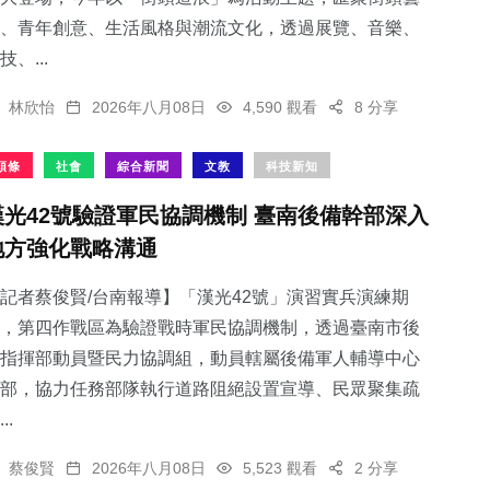
、青年創意、生活風格與潮流文化，透過展覽、音樂、
技、...
林欣怡
2026年八月08日
4,590 觀看
8 分享
頭條
社會
綜合新聞
文教
科技新知
漢光42號驗證軍民協調機制 臺南後備幹部深入
地方強化戰略溝通
記者蔡俊賢/台南報導】「漢光42號」演習實兵演練期
，第四作戰區為驗證戰時軍民協調機制，透過臺南市後
指揮部動員暨民力協調組，動員轄屬後備軍人輔導中心
部，協力任務部隊執行道路阻絕設置宣導、民眾聚集疏
..
蔡俊賢
2026年八月08日
5,523 觀看
2 分享