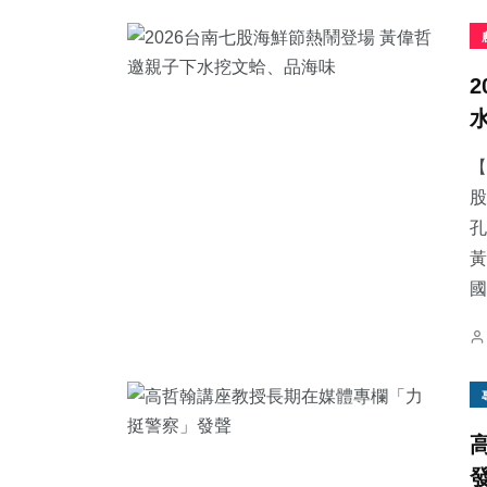
【
股
孔
黃
國.