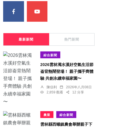
最新新聞
熱門新聞
綜合新聞
2026雲林濁水溪好空氣生活節
崙背熱鬧登場！ 親子攜手齊體
驗 共創永續幸福家園〜
陳信利
2026年八月08日
2,859 觀看
12 分享
農業
綜合新聞
雲林縣西螺鎮農會舉辦親子下