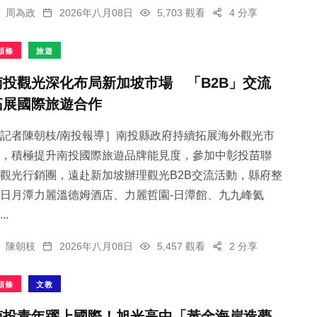
周為政
2026年八月08日
5,703 觀看
4 分享
頭條
旅遊
南投觀光深化布局新加坡市場 「B2B」交流
拓展國際旅遊合作
記者陳朝枝/南投報導］南投縣政府持續拓展海外觀光市
，積極提升南投國際旅遊品牌能見度，參加中彰投苗聯
觀光行銷團，遠赴新加坡辦理觀光B2B交流活動，縣府整
日月潭力麗溫德姆酒店、力麗哲園-日潭館、九九峰氦
..
陳朝枝
2026年八月08日
5,457 觀看
2 分享
頭條
文教
南投青年躍上國際！旭光高中「黃金海岸造夢