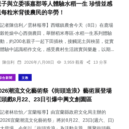
親子與立委張嘉郡等人體驗水稻一生 珍惜並感
恩每粒米背後農民的辛勞！
記者陳信利／雲林報導】西螺鎮農會今天（8日）在鹿場
榖乾燥中心西側農田，舉辦稻米專區-水稻一生系列體驗
69
+
220
+
243
+
動，約200名親子一起下田插秧，接觸泥土與秧苗，從實
宗教
健康
文教
體驗中認識稻作文化，感受農村生活踏實與樂趣，以期...
陳信利
2026年八月08日
3,959 觀看
13 分享
綜合新聞
文教
412
+
169
+
2026潮流文化藝術祭《街頭造浪》藝術展登場
社會
旅遊
重頭戲8月22、23日引爆中興文創園區
記者林欣怡／宜蘭報導】由宜蘭縣政府文化局主辦的
2026宜蘭潮流文化藝術祭」將於8月22、23日(週六、日)
大登場，今年以「街頭造浪」為活動主題，匯聚街頭藝