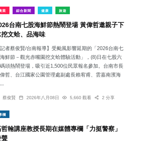
農業
綜合新聞
健康
旅遊
2026台南七股海鮮節熱鬧登場 黃偉哲邀親子下
水挖文蛤、品海味
記者蔡俊賢/台南報導】受颱風影響延期的「2026台南七
海鮮節－觀光赤嘴園挖文蛤體驗活動」，(8)日在七股六
碼頭熱鬧登場，吸引近1,500位民眾報名參加。台南市長
偉哲、台江國家公園管理處副處長賴宥甫、雲嘉南濱海
..
蔡俊賢
2026年八月08日
5,660 觀看
2 分享
專欄
高哲翰講座教授長期在媒體專欄「力挺警察」
發聲