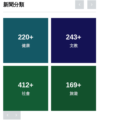
新聞分類
53
+
36
+
122
+
頭條
科技新知
專欄
2
+
742
+
77
+
大陸
綜合新聞
農業