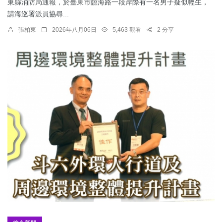
東縣消防局通報，於臺東市臨海路一段岸際有一名男子疑似輕生，
請海巡署派員協尋...
張柏東
2026年八月06日
5,463 觀看
2 分享