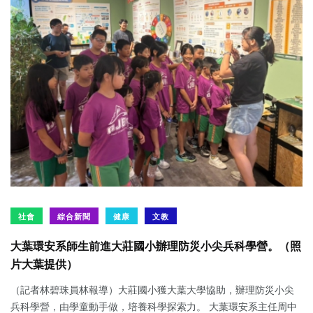
社會
綜合新聞
健康
文教
大葉環安系師生前進大莊國小辦理防災小尖兵科學營。（照
片大葉提供）
（記者林碧珠員林報導）大莊國小獲大葉大學協助，辦理防災小尖
兵科學營，由學童動手做，培養科學探索力。 大葉環安系主任周中