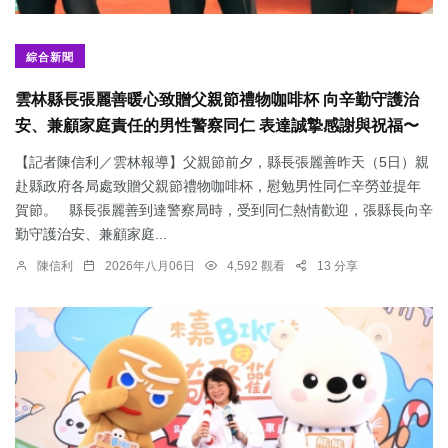
綜合新聞
雲林縣長張麗善暖心致贈父親節禮物咖啡杯 向辛勤守護治
安、兼顧家庭責任的男性警察同仁 表達誠摯感謝與祝福〜
【記者陳信利／雲林報導】父親節前夕，縣長張麗善昨天（5日）親
赴縣政府各局處致贈父親節禮物咖啡杯，慰勉男性同仁辛勞並提年
賀節。 縣長張麗善到達警察局時，受到同仁熱情歡迎，張縣長向辛
勤守護治安、兼顧家庭...
陳信利
2026年八月06日
4,592 觀看
13 分享