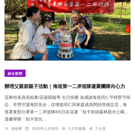
綜合新聞
辦理父親節親子活動｜海巡第一二岸巡隊凝聚團隊向心力
花東特派員張柏東/花蓮縣報導 生日快樂 為感謝海巡同仁平時堅守崗
位、辛勞守護海防安全，並增進同仁與家庭成員間的情感交流，海
巡署東部分署第一二岸巡隊8/6日在花蓮「知卡宣綠森林親水公園」
溫馨舉辦「知卡宣玩...
張柏東
2026年八月06日
5,378 觀看
2 分享