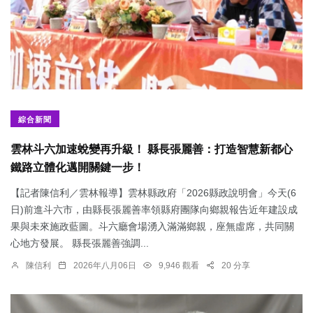
綜合新聞
雲林斗六加速蛻變再升級！ 縣長張麗善：打造智慧新都心
鐵路立體化邁開關鍵一步！
【記者陳信利／雲林報導】雲林縣政府「2026縣政說明會」今天(6
日)前進斗六市，由縣長張麗善率領縣府團隊向鄉親報告近年建設成
果與未來施政藍圖。斗六廳會場湧入滿滿鄉親，座無虛席，共同關
心地方發展。 縣長張麗善強調...
陳信利
2026年八月06日
9,946 觀看
20 分享