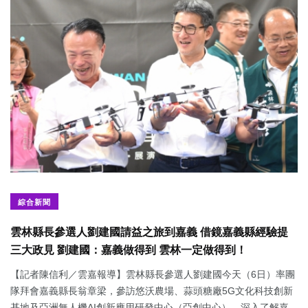
綜合新聞
雲林縣長參選人劉建國請益之旅到嘉義 借鏡嘉義縣經驗提
三大政見 劉建國：嘉義做得到 雲林一定做得到！
【記者陳信利／雲嘉報導】雲林縣長參選人劉建國今天（6日）率團
隊拜會嘉義縣長翁章梁，參訪悠沃農場、蒜頭糖廠5G文化科技創新
基地及亞洲無人機AI創新應用研發中心（亞創中心），深入了解嘉