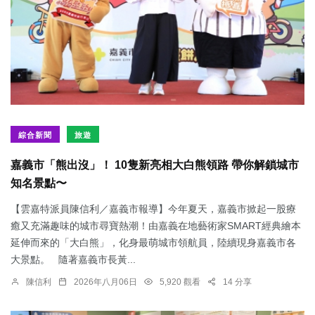
綜合新聞
旅遊
嘉義市「熊出沒」！ 10隻新亮相大白熊領路 帶你解鎖城市
知名景點〜
【雲嘉特派員陳信利／嘉義市報導】今年夏天，嘉義市掀起一股療
癒又充滿趣味的城市尋寶熱潮！由嘉義在地藝術家SMART經典繪本
延伸而來的「大白熊」，化身最萌城市領航員，陸續現身嘉義市各
大景點。 隨著嘉義市長黃...
陳信利
2026年八月06日
5,920 觀看
14 分享