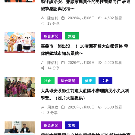
勤守護治安、兼顧家庭責任的男性警察同仁 表達
誠摯感謝與祝福〜
陳信利
2026年八月06日
4,592 觀看
13 分享
綜合新聞
旅遊
嘉義市「熊出沒」！ 10隻新亮相大白熊領路 帶
你解鎖城市知名景點〜
陳信利
2026年八月06日
5,920 觀看
14 分享
社會
綜合新聞
健康
文教
大葉環安系師生前進大莊國小辦理防災小尖兵科
學營。（照片大葉提供）
周為政
2026年八月06日
5,530 觀看
3 分享
綜合新聞
文教