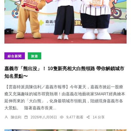
綜合新聞
旅遊
嘉義市「熊出沒」！ 10隻新亮相大白熊領路 帶你解鎖城市
知名景點〜
【雲嘉特派員陳信利／嘉義市報導】今年夏天，嘉義市掀起一股療
癒又充滿趣味的城市尋寶熱潮！由嘉義在地藝術家SMART經典繪本
延伸而來的「大白熊」，化身最萌城市領航員，陸續現身嘉義市各
大景點。 隨著嘉義市長黃...
陳信利
2026年八月06日
9,477 觀看
14 分享