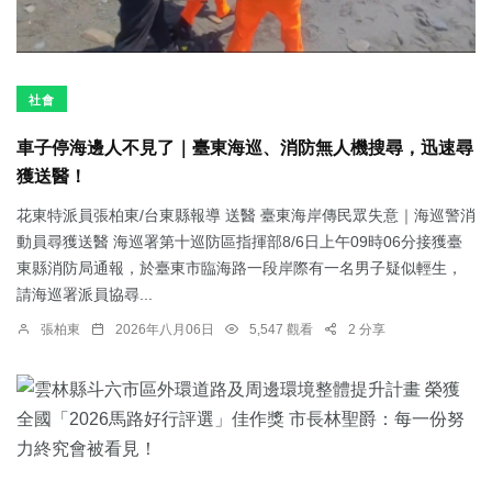
社會
車子停海邊人不見了｜臺東海巡、消防無人機搜尋，迅速尋
獲送醫！
花東特派員張柏東/台東縣報導 送醫 臺東海岸傳民眾失意｜海巡警消
動員尋獲送醫 海巡署第十巡防區指揮部8/6日上午09時06分接獲臺
東縣消防局通報，於臺東市臨海路一段岸際有一名男子疑似輕生，
請海巡署派員協尋...
張柏東
2026年八月06日
5,547 觀看
2 分享