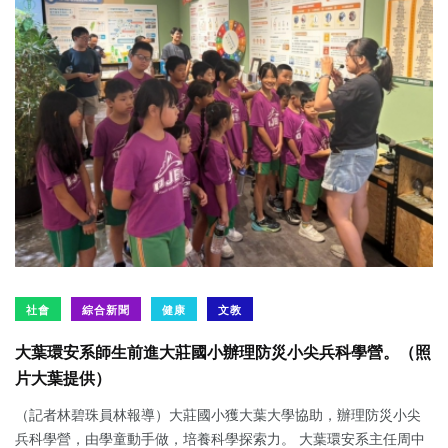
社會
綜合新聞
健康
文教
大葉環安系師生前進大莊國小辦理防災小尖兵科學營。（照
片大葉提供）
（記者林碧珠員林報導）大莊國小獲大葉大學協助，辦理防災小尖
兵科學營，由學童動手做，培養科學探索力。 大葉環安系主任周中