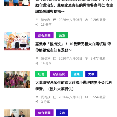
勤守護治安、兼顧家庭責任的男性警察同仁 表達
誠摯感謝與祝福〜
陳信利
2026年八月06日
9,295 觀看
13 分享
綜合新聞
旅遊
嘉義市「熊出沒」！ 10隻新亮相大白熊領路 帶
你解鎖城市知名景點〜
陳信利
2026年八月06日
9,477 觀看
14 分享
社會
綜合新聞
健康
文教
大葉環安系師生前進大莊國小辦理防災小尖兵科
學營。（照片大葉提供）
周為政
2026年八月06日
5,554 觀看
3 分享
綜合新聞
文教