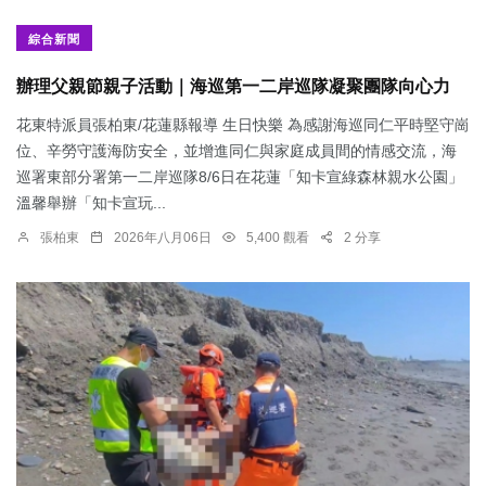
綜合新聞
辦理父親節親子活動｜海巡第一二岸巡隊凝聚團隊向心力
花東特派員張柏東/花蓮縣報導 生日快樂 為感謝海巡同仁平時堅守崗
位、辛勞守護海防安全，並增進同仁與家庭成員間的情感交流，海
巡署東部分署第一二岸巡隊8/6日在花蓮「知卡宣綠森林親水公園」
溫馨舉辦「知卡宣玩...
張柏東
2026年八月06日
5,400 觀看
2 分享