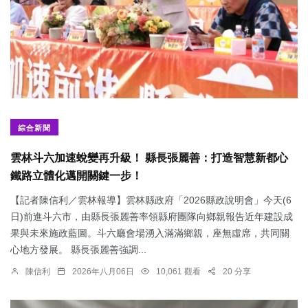
綜合新聞
雲林斗六加速蛻變再升級！ 縣長張麗善：打造智慧新都心
鐵路立體化邁開關鍵一步！
【記者陳信利／雲林報導】雲林縣政府「2026縣政說明會」今天(6
日)前進斗六市，由縣長張麗善率領縣府團隊向鄉親報告近年建設成
果與未來施政藍圖。斗六廳會場湧入滿滿鄉親，座無虛席，共同關
心地方發展。 縣長張麗善強調...
陳信利
2026年八月06日
10,061 觀看
20 分享