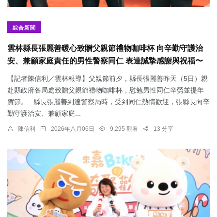
綜合新聞
雲林縣長張麗善暖心致贈父親節禮物咖啡杯 向辛勤守護治
安、兼顧家庭責任的男性警察同仁 表達誠摯感謝與祝福〜
【記者陳信利／雲林報導】父親節前夕，縣長張麗善昨天（5日）親
赴縣政府各局處致贈父親節禮物咖啡杯，慰勉男性同仁辛勞並提年
賀節。 縣長張麗善到達警察局時，受到同仁熱情歡迎，張縣長向辛
勤守護治安、兼顧家庭...
陳信利
2026年八月06日
9,295 觀看
13 分享