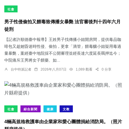
社會
男子性侵偷拍又餵毒致傳播女暴斃 法官審後判十四年六月
徒刑
【記者許順德臺中報導】王姓男子找傳播小姐開房間，提供毒品咖
啡包又趁她昏迷時性侵、偷拍，更拿「滴管」餵毒釀小姐疑用毒過
量暴斃，案經臺中地院採不公開審理並經長達六度延長羈押迄今；
中院痛斥王男將女子餵藥、如...
台中特派記者
2026年八月07日
1,089 觀看
0 分享
社會
綜合新聞
健康
文教
4輛高規格救護車由企業家和愛心團體捐給消防局。（照片