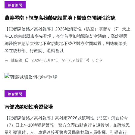
綜合新聞
蕭美琴南下視導高雄榮總設置地下醫療空間韌性演練
【記者陳信銘／高雄報導】2026城鎮韌性（防空）演習今（7）天上
午10點南部縣市率先登場，今年首度加強醫院防空演練，高雄榮民
總醫院在急診大樓地下室規劃地下替代醫療空間轉置，副總統蕭美
琴在統裁部、行政院、退輔會以...
陳信銘
2026年八月07日
739 觀看
0 分享
綜合新聞
南部城鎮韌性演習登場
【記者陳信銘／高雄報導】高雄市2026城鎮韌性（防空）演習於今
（7）日上午10時響起警報，警方立即出動進行交通管制，並疏散民
眾引導避難，人、車迅速接受警察及民防執勤人員指揮、引導進行