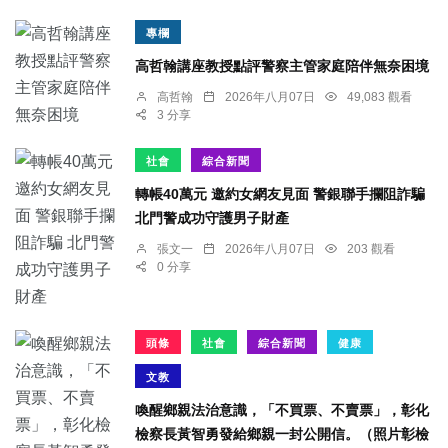
專欄
高哲翰講座教授點評警察主管家庭陪伴無奈困境
高哲翰
2026年八月07日
49,083 觀看
3 分享
社會
綜合新聞
轉帳40萬元 邀約女網友見面 警銀聯手攔阻詐騙
北門警成功守護男子財產
張文一
2026年八月07日
203 觀看
0 分享
頭條
社會
綜合新聞
健康
文教
喚醒鄉親法治意識，「不買票、不賣票」，彰化
檢察長黃智勇發給鄉親一封公開信。（照片彰檢