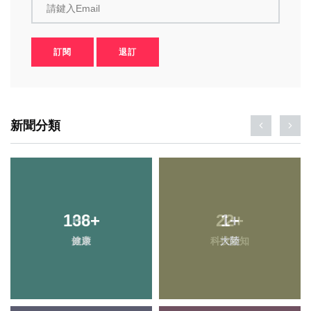
請鍵入Email
訂閱
退訂
新聞分類
106
138
+
+
22
1
+
+
旅遊
健康
科技新知
大陸