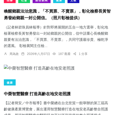
頭條
社會
綜合新聞
健康
文教
喚醒鄉親法治意識，「不買票、不賣票」，彰化檢察長黃智
勇發給鄉親一封公開信。（照片彰檢提供）
（記者林碧珠員林報導）針對即將展開的五合一地方選舉，彰化地
檢署檢察長黃智勇發出一封給鄉親的公開信，信中語重心長喚醒鄉
親要有法治意識，「不買票、不賣票」，共同守護最珍貴、極乾淨
的選風。 彰檢襄閱主任檢...
周為政
2026年八月07日
187 觀看
1 分享
健康
中榮智慧醫療 打造高齡在地安老照護
【記者簡安／中市報導】臺中榮總在台北世貿一館舉辦的第三屆高
齡健康產業博覽會，展出運用智慧醫療打造在地安老高齡整合照護