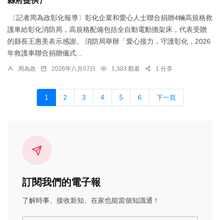
縣府提供）
〔記者周為政彰化報導〕彰化企業和愛心人士聯合捐贈4輛高規格救
護車給彰化消防局，高規格配備包括全自動電動擔架床，代表受贈
的縣長王惠美表示感謝。 消防局舉辦「愛心接力，守護彰化，2026
年救護車聯合捐贈儀式...
周為政
2026年八月07日
1,303 觀看
1 分享
1
2
3
4
5
6
下一頁
訂閱我們的電子報
了解時事、接收新知、在家也能當個知識通！