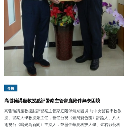
專欄
高哲翰講座教授點評警察主管家庭陪伴無奈困境
高哲翰講座教授點評警察主管家庭陪伴無奈困境 前中央警官學校教
授、警察大學教授兼主任，曾任台視《臺灣變色龍》評論人、八大
電視台《暗光鳥新聞》主持人，並歷任華夏科技大學、崇右影藝科