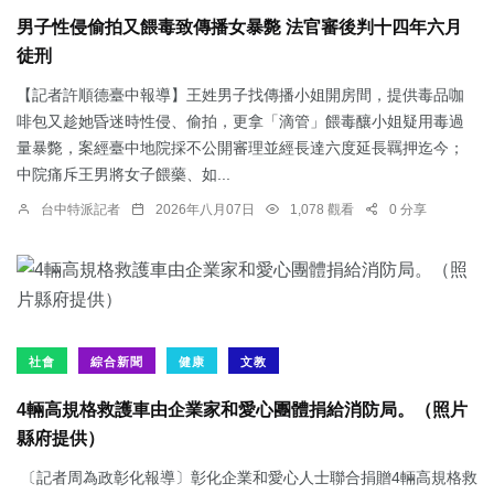
男子性侵偷拍又餵毒致傳播女暴斃 法官審後判十四年六月
徒刑
【記者許順德臺中報導】王姓男子找傳播小姐開房間，提供毒品咖
啡包又趁她昏迷時性侵、偷拍，更拿「滴管」餵毒釀小姐疑用毒過
量暴斃，案經臺中地院採不公開審理並經長達六度延長羈押迄今；
中院痛斥王男將女子餵藥、如...
台中特派記者
2026年八月07日
1,078 觀看
0 分享
社會
綜合新聞
健康
文教
4輛高規格救護車由企業家和愛心團體捐給消防局。（照片
縣府提供）
〔記者周為政彰化報導〕彰化企業和愛心人士聯合捐贈4輛高規格救