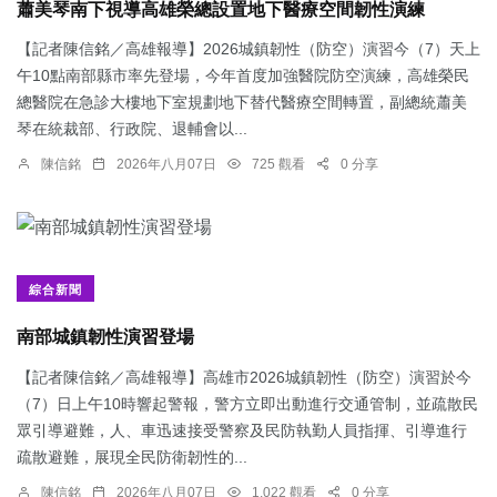
蕭美琴南下視導高雄榮總設置地下醫療空間韌性演練
【記者陳信銘／高雄報導】2026城鎮韌性（防空）演習今（7）天上
午10點南部縣市率先登場，今年首度加強醫院防空演練，高雄榮民
總醫院在急診大樓地下室規劃地下替代醫療空間轉置，副總統蕭美
琴在統裁部、行政院、退輔會以...
陳信銘
2026年八月07日
725 觀看
0 分享
綜合新聞
南部城鎮韌性演習登場
【記者陳信銘／高雄報導】高雄市2026城鎮韌性（防空）演習於今
（7）日上午10時響起警報，警方立即出動進行交通管制，並疏散民
眾引導避難，人、車迅速接受警察及民防執勤人員指揮、引導進行
疏散避難，展現全民防衛韌性的...
陳信銘
2026年八月07日
1,022 觀看
0 分享