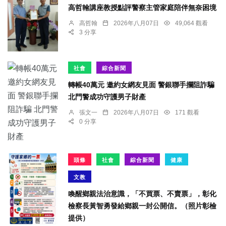
高哲翰講座教授點評警察主管家庭陪伴無奈困境
高哲翰
2026年八月07日
49,064 觀看
3 分享
社會
綜合新聞
轉帳40萬元 邀約女網友見面 警銀聯手攔阻詐騙
北門警成功守護男子財產
張文一
2026年八月07日
171 觀看
0 分享
頭條
社會
綜合新聞
健康
文教
喚醒鄉親法治意識，「不買票、不賣票」，彰化
檢察長黃智勇發給鄉親一封公開信。（照片彰檢
提供）