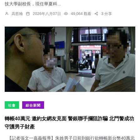
技大學副校長，現任華夏科...
高哲翰
2026年八月07日
49,064 觀看
3 分享
社會
綜合新聞
轉帳40萬元 邀約女網友見面 警銀聯手攔阻詐騙 北門警成功
守護男子財產
【記者張文一嘉義報導】朱姓男子日前到銀行欲轉帳新台幣40萬元