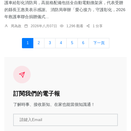
護車給彰化消防局，高規格配備包括全自動電動擔架床，代表受贈
的縣長王惠美表示感謝。 消防局舉辦「愛心接力，守護彰化，2026
年救護車聯合捐贈儀式...
周為政
2026年八月07日
1,296 觀看
1 分享
1
2
3
4
5
6
下一頁
訂閱我們的電子報
了解時事、接收新知、在家也能當個知識通！
請鍵入Email