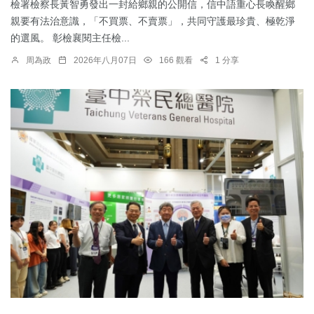
檢署檢察長黃智勇發出一封給鄉親的公開信，信中語重心長喚醒鄉
親要有法治意識，「不買票、不賣票」，共同守護最珍貴、極乾淨
的選風。 彰檢襄閱主任檢...
周為政
2026年八月07日
166 觀看
1 分享