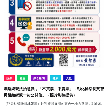
頭條
社會
綜合新聞
健康
文教
喚醒鄉親法治意識，「不買票、不賣票」，彰化檢察長黃智
勇發給鄉親一封公開信。（照片彰檢提供）
（記者林碧珠員林報導）針對即將展開的五合一地方選舉，彰化地