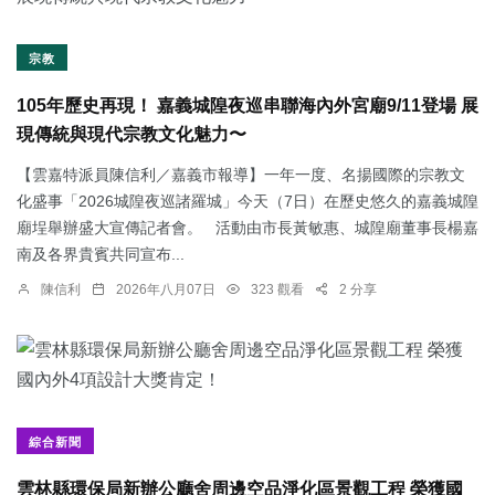
宗教
105年歷史再現！ 嘉義城隍夜巡串聯海內外宮廟9/11登場 展
現傳統與現代宗教文化魅力〜
【雲嘉特派員陳信利／嘉義市報導】一年一度、名揚國際的宗教文
化盛事「2026城隍夜巡諸羅城」今天（7日）在歷史悠久的嘉義城隍
廟埕舉辦盛大宣傳記者會。 活動由市長黃敏惠、城隍廟董事長楊嘉
南及各界貴賓共同宣布...
陳信利
2026年八月07日
323 觀看
2 分享
綜合新聞
雲林縣環保局新辦公廳舍周邊空品淨化區景觀工程 榮獲國