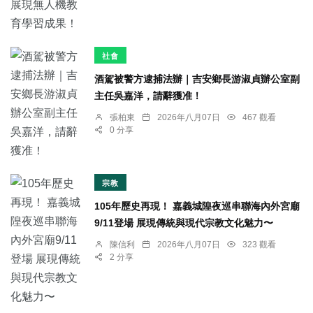
社會
酒駕被警方逮捕法辦｜吉安鄉長游淑貞辦公室副
主任吳嘉洋，請辭獲准！
張柏東
2026年八月07日
467 觀看
0 分享
宗教
105年歷史再現！ 嘉義城隍夜巡串聯海內外宮廟
9/11登場 展現傳統與現代宗教文化魅力〜
陳信利
2026年八月07日
323 觀看
2 分享