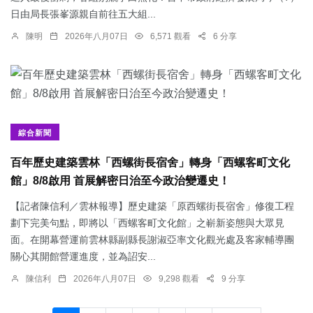
日由局長張峯源親自前往五大組...
陳明
2026年八月07日
6,571 觀看
6 分享
綜合新聞
百年歷史建築雲林「西螺街長宿舍」轉身「西螺客町文化
館」8/8啟用 首展解密日治至今政治變遷史！
【記者陳信利／雲林報導】歷史建築「原西螺街長宿舍」修復工程
劃下完美句點，即將以「西螺客町文化館」之嶄新姿態與大眾見
面。在開幕營運前雲林縣副縣長謝淑亞率文化觀光處及客家輔導團
關心其開館營運進度，並為詔安...
陳信利
2026年八月07日
9,298 觀看
9 分享