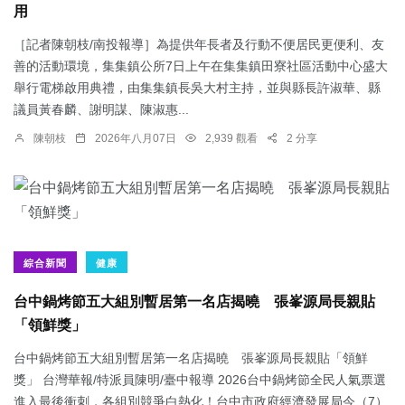
用
［記者陳朝枝/南投報導］為提供年長者及行動不便居民更便利、友
善的活動環境，集集鎮公所7日上午在集集鎮田寮社區活動中心盛大
舉行電梯啟用典禮，由集集鎮長吳大村主持，並與縣長許淑華、縣
議員黃春麟、謝明謀、陳淑惠...
陳朝枝
2026年八月07日
2,939 觀看
2 分享
綜合新聞
健康
台中鍋烤節五大組別暫居第一名店揭曉 張峯源局長親貼
「領鮮獎」
台中鍋烤節五大組別暫居第一名店揭曉 張峯源局長親貼「領鮮
獎」 台灣華報/特派員陳明/臺中報導 2026台中鍋烤節全民人氣票選
進入最後衝刺，各組別競爭白熱化！台中市政府經濟發展局今（7）