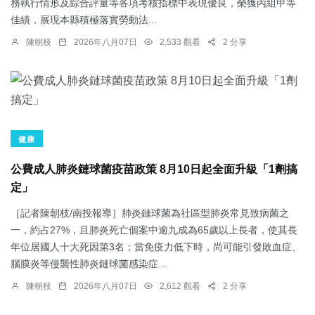
務執行情形及綜合評量等各項考核指標中表現優良，榮獲丙組甲等
佳績，展現本縣積極落實勞動法...
陳朝枝
2026年八月07日
2,533 觀看
2 分享
健康
公費成人肺炎鏈球菌疫苗政策 8月10日起全面升級「1劑搞
定」
［記者陳朝枝/南投報導］肺炎鏈球菌為社區型肺炎常見致病菌之
一，約占27%，且肺炎死亡個案中逾九成為65歲以上長者，使其長
年位居國人十大死因第3名；當免疫力低下時，尚可能引發敗血症、
腦膜炎等侵襲性肺炎鏈球菌感染症...
陳朝枝
2026年八月07日
2,612 觀看
2 分享