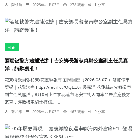
陳信利
2026年八月07日
278 觀看
1 分享
社會
酒駕被警方逮捕法辦｜吉安鄉長游淑貞辦公室副主任吳嘉
洋，請辭獲准！
花東特派員張柏東/花蓮縣報導 新聞回顧（2026.08.07.）酒駕停車
釀禍｜花警法辦 https://reurl.cc/OQEE0r 吳嘉洋 花蓮縣吉安鄉長室
副主任吳嘉洋，8月6日上午在花蓮市德安二街因開車門未注意後方
來車，導致機車騎士摔傷。...
張柏東
2026年八月07日
467 觀看
0 分享