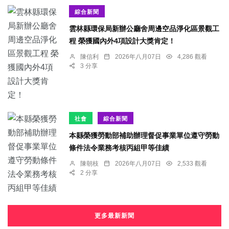
綜合新聞
雲林縣環保局新辦公廳舍周邊空品淨化區景觀工
程 榮獲國內外4項設計大獎肯定！
陳信利
2026年八月07日
4,286 觀看
3 分享
社會
綜合新聞
本縣榮獲勞動部補助辦理督促事業單位遵守勞動
條件法令業務考核丙組甲等佳績
陳朝枝
2026年八月07日
2,533 觀看
2 分享
更多最新新聞