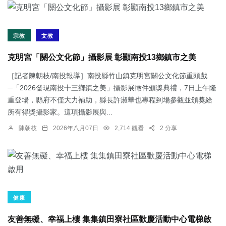
宗教
文教
克明宮「關公文化節」攝影展 彰顯南投13鄉鎮市之美
［記者陳朝枝/南投報導］南投縣竹山鎮克明宮關公文化節重頭戲
─「2026發現南投十三鄉鎮之美」攝影展徵件頒獎典禮，7日上午隆
重登場，縣府不僅大力補助，縣長許淑華也專程到場參觀並頒獎給
所有得獎攝影家。這項攝影展與...
陳朝枝
2026年八月07日
2,714 觀看
2 分享
健康
友善無礙、幸福上樓 集集鎮田寮社區歡慶活動中心電梯啟