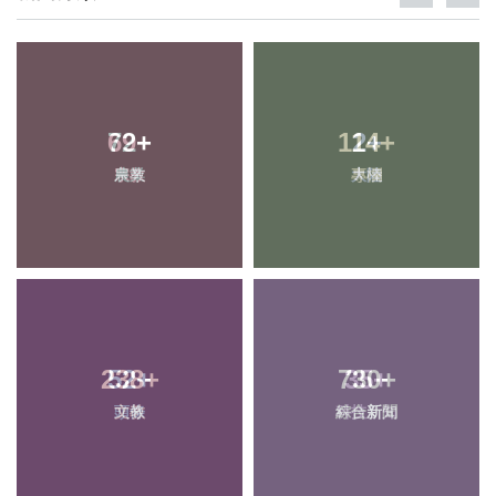
69
72
+
+
114
2
+
+
宗教
農業
大陸
專欄
238
52
+
+
730
35
+
+
頭條
文教
科技新知
綜合新聞