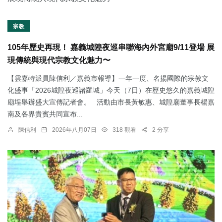
宗教
105年歷史再現！ 嘉義城隍夜巡串聯海內外宮廟9/11登場 展
現傳統與現代宗教文化魅力〜
【雲嘉特派員陳信利／嘉義市報導】一年一度、名揚國際的宗教文
化盛事「2026城隍夜巡諸羅城」今天（7日）在歷史悠久的嘉義城隍
廟埕舉辦盛大宣傳記者會。 活動由市長黃敏惠、城隍廟董事長楊嘉
南及各界貴賓共同宣布...
陳信利
2026年八月07日
318 觀看
2 分享