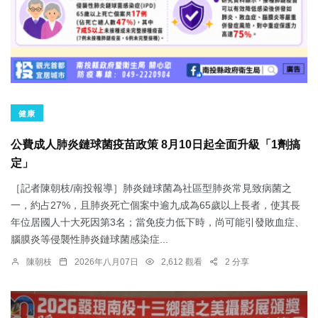
健康
公費成人肺炎鏈球菌疫苗政策 8月10日起全面升級「1劑搞
定」
［記者陳朝枝/南投報導］肺炎鏈球菌為社區型肺炎常見致病菌之
一，約占27%，且肺炎死亡個案中逾九成為65歲以上長者，使其長
年位居國人十大死因第3名；當免疫力低下時，尚可能引發敗血症、
腦膜炎等侵襲性肺炎鏈球菌感染症...
陳朝枝
2026年八月07日
2,612 觀看
2 分享