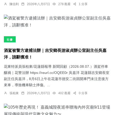
陳信利
2026年八月07日
278 觀看
1 分享
社會
酒駕被警方逮捕法辦｜吉安鄉長游淑貞辦公室副主任吳嘉
洋，請辭獲准！
花東特派員張柏東/花蓮縣報導 新聞回顧（2026.08.07.）酒駕停車
釀禍｜花警法辦 https://reurl.cc/OQEE0r 吳嘉洋 花蓮縣吉安鄉長室
副主任吳嘉洋，8月6日上午在花蓮市德安二街因開車門未注意後方
來車，導致機車騎士摔傷。...
張柏東
2026年八月07日
402 觀看
0 分享