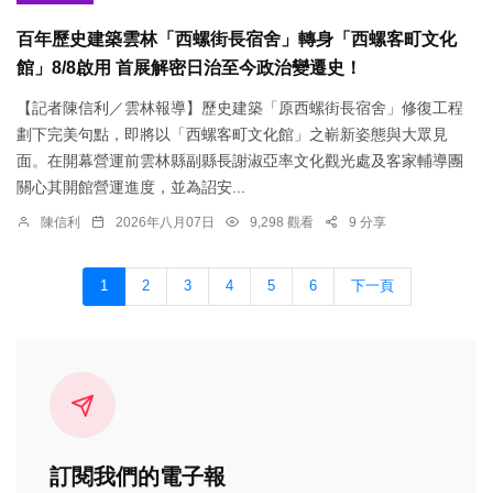
百年歷史建築雲林「西螺街長宿舍」轉身「西螺客町文化
館」8/8啟用 首展解密日治至今政治變遷史！
【記者陳信利／雲林報導】歷史建築「原西螺街長宿舍」修復工程
劃下完美句點，即將以「西螺客町文化館」之嶄新姿態與大眾見
面。在開幕營運前雲林縣副縣長謝淑亞率文化觀光處及客家輔導團
關心其開館營運進度，並為詔安...
陳信利
2026年八月07日
9,298 觀看
9 分享
1
2
3
4
5
6
下一頁
訂閱我們的電子報