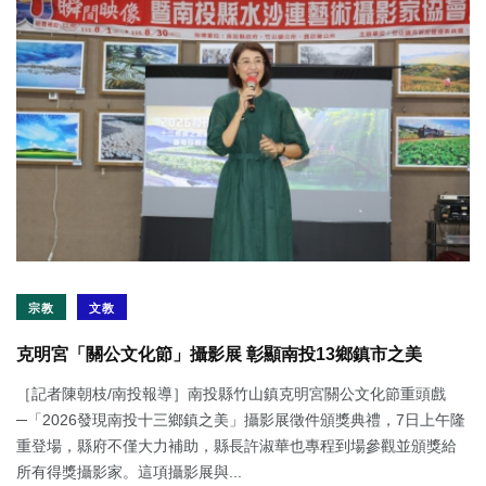
宗教
文教
克明宮「關公文化節」攝影展 彰顯南投13鄉鎮市之美
［記者陳朝枝/南投報導］南投縣竹山鎮克明宮關公文化節重頭戲
─「2026發現南投十三鄉鎮之美」攝影展徵件頒獎典禮，7日上午隆
重登場，縣府不僅大力補助，縣長許淑華也專程到場參觀並頒獎給
所有得獎攝影家。這項攝影展與...