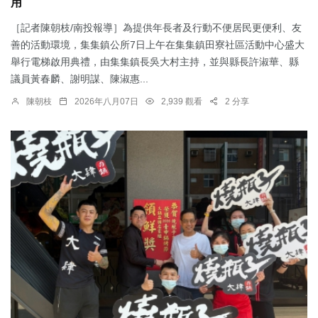
用
［記者陳朝枝/南投報導］為提供年長者及行動不便居民更便利、友
善的活動環境，集集鎮公所7日上午在集集鎮田寮社區活動中心盛大
舉行電梯啟用典禮，由集集鎮長吳大村主持，並與縣長許淑華、縣
議員黃春麟、謝明謀、陳淑惠...
陳朝枝
2026年八月07日
2,939 觀看
2 分享