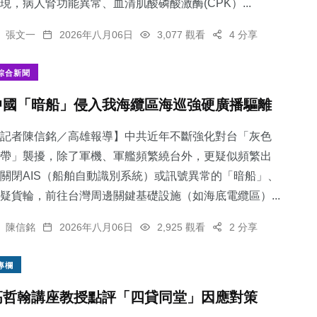
現，病人腎功能異常、血清肌酸磷酸激酶(CPK）...
張文一
2026年八月06日
3,077 觀看
4 分享
綜合新聞
中國「暗船」侵入我海纜區海巡強硬廣播驅離
記者陳信銘／高雄報導】中共近年不斷強化對台「灰色
帶」襲擾，除了軍機、軍艦頻繁繞台外，更疑似頻繁出
關閉AIS（船舶自動識別系統）或訊號異常的「暗船」、
疑貨輪，前往台灣周邊關鍵基礎設施（如海底電纜區）...
陳信銘
2026年八月06日
2,925 觀看
2 分享
專欄
高哲翰講座教授點評「四貸同堂」因應對策