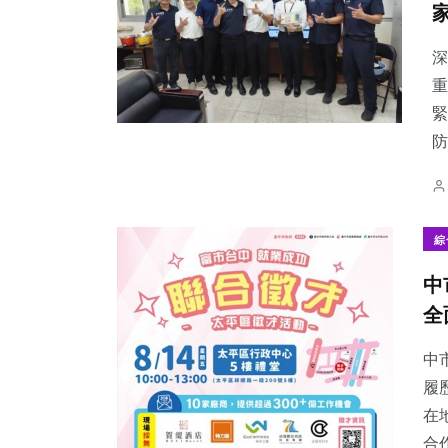
深
重
緊
22
+
312
+
102
+
防
頭條
綜合新聞
文教
綜
中
51
+
174
+
32
+
全
專欄
社會
農業
中
履
在
合