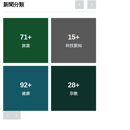
新聞分類
22
+
312
+
102
+
頭條
綜合新聞
文教
51
+
174
+
32
+
專欄
社會
農業