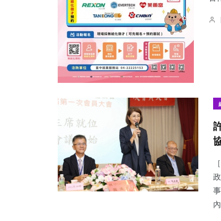
［
政
事
內