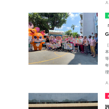
［
本
等
年
理.