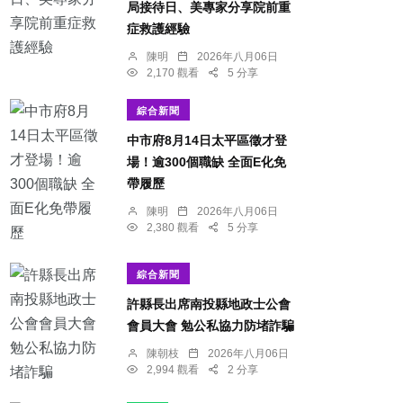
局接待日、美專家分享院前重
症救護經驗
陳明
2026年八月06日
2,170 觀看
5 分享
綜合新聞
中市府8月14日太平區徵才登
場！逾300個職缺 全面E化免
帶履歷
陳明
2026年八月06日
2,380 觀看
5 分享
綜合新聞
許縣長出席南投縣地政士公會
會員大會 勉公私協力防堵詐騙
陳朝枝
2026年八月06日
2,994 觀看
2 分享