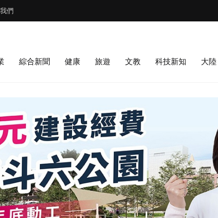
我們
業
綜合新聞
健康
旅遊
文教
科技新知
大陸