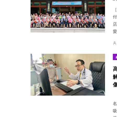
［
付
店
愛
名
吸