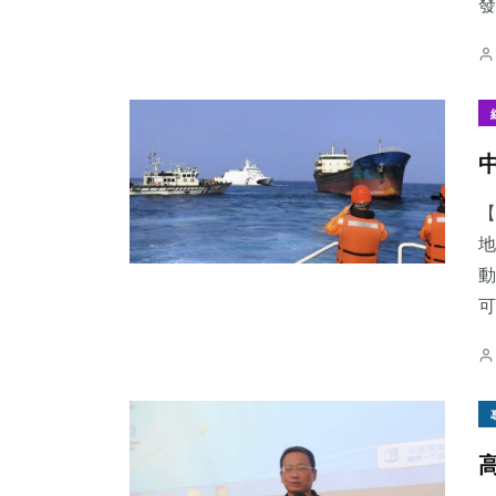
發
【
地
動
可