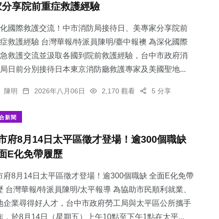
家分享院前重症救護經驗
化國際救護交流！中市消防局接待日、美專家分享院前
症救護經驗 台灣華報/特派員陳明/臺中報襖 為深化國際
急救護交流並汲取各國到院前救護經驗，台中市政府消
1
+
71
+
15
+
局日前分別接待日本東京消防廳救護專家及美國聖地...
大陸
旅遊
科技新知
陳明
2026年八月06日
2,170 觀看
5 分享
合新聞
市府8月14日太平區徵才登場！逾300個職缺
92
+
28
+
面E化免帶履歷
健康
宗教
市府8月14日太平區徵才登場！逾300個職缺 全面E化免帶
歷 台灣華報/特派員陳明/太平報導 為協助市民順利就業、
地企業尋得好人才，台中市政府勞工局與太平區公所攜手
作，於8月14日（星期五）上午10點至下午1點在太平...