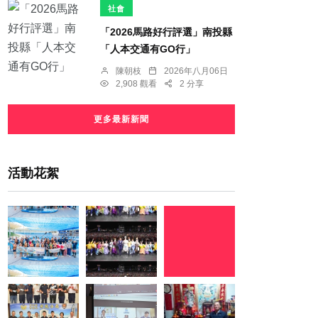
社會
「2026馬路好行評選」南投縣
「人本交通有GO行」
陳朝枝
2026年八月06日
2,908 觀看
2 分享
更多最新新聞
活動花絮