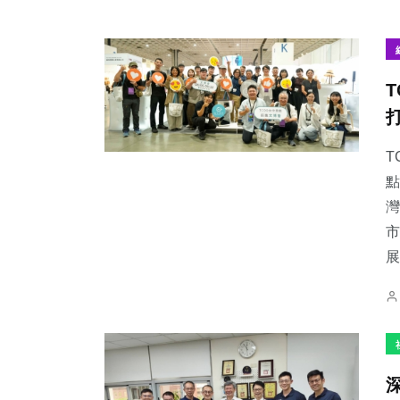
T
點
灣
市
展