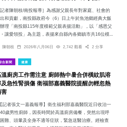
記者陳朝枝/南投報導］為感謝父親長年對家庭、社會的
出和貢獻，南投縣政府今（6）日上午於魚池鄉經典大飯
辦理「南投縣115年度模範父親表揚活動」，以「感恩父
・讓愛領投」為主題，表揚來自縣內各鄉鎮市共16位模...
陳朝枝
2026年八月06日
2,742 觀看
2 分享
綜合新聞
健康
高溫廚房工作需注意 廚師熱中暑合併橫紋肌溶
解及急性腎損傷 衛福部嘉義醫院提醒勿輕忽熱
傷害
【記者張文一嘉義報導】衛生福利部嘉義醫院近日收治一
40歲男性廚師，因長時間於高溫廚房備餐，突然出現呼
困難、頭暈及全身不適等症狀，緊急送醫治療。經檢查