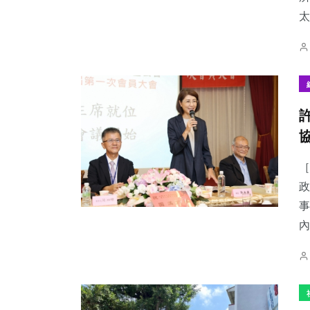
太
［
政
事
內