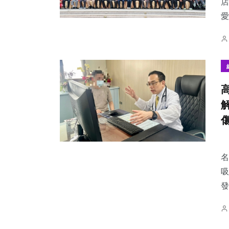
店
愛
名
吸
發