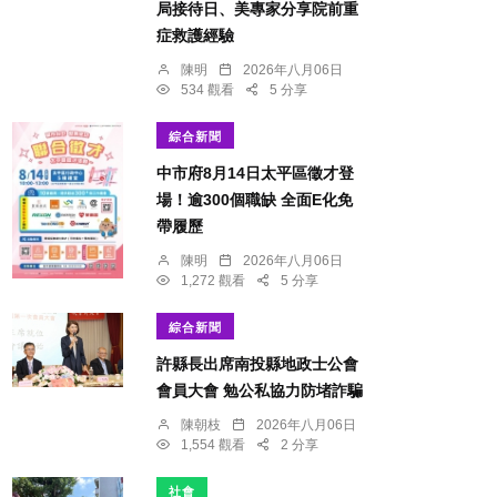
局接待日、美專家分享院前重
症救護經驗
陳明
2026年八月06日
534 觀看
5 分享
綜合新聞
中市府8月14日太平區徵才登
場！逾300個職缺 全面E化免
帶履歷
陳明
2026年八月06日
1,272 觀看
5 分享
綜合新聞
許縣長出席南投縣地政士公會
會員大會 勉公私協力防堵詐騙
陳朝枝
2026年八月06日
1,554 觀看
2 分享
社會