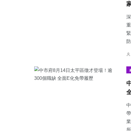
深
重
緊
75
+
69
+
11
+
防
文教
健康
科技新知
38
+
130
+
0
+
專欄
社會
大陸
中
帶
業
所