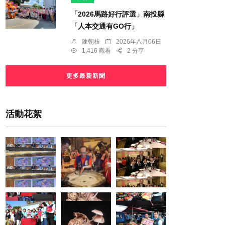
「2026馬路好行評選」南投縣
「人本交通有GO行」
陳朝枝
2026年八月06日
1,416 觀看
2 分享
更多最新新聞
活動花絮