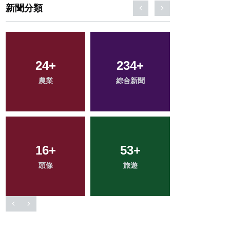
新聞分類
76
+
69
+
11
+
文教
健康
科技新知
38
+
130
+
0
+
專欄
社會
大陸