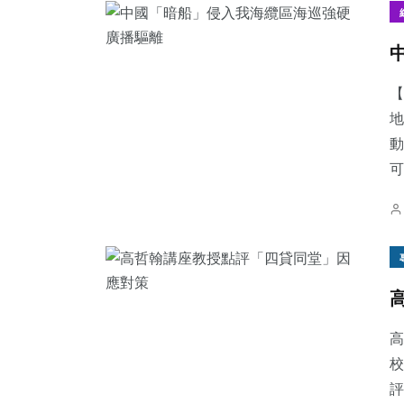
【
地
動
可
高
校
評