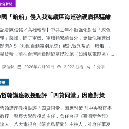
綜合新聞
中國「暗船」侵入我海纜區海巡強硬廣播驅離
記者陳信銘／高雄報導】中共近年不斷強化對台「灰色
帶」襲擾，除了軍機、軍艦頻繁繞台外，更疑似頻繁出
關閉AIS（船舶自動識別系統）或訊號異常的「暗船」、
疑貨輪，前往台灣周邊關鍵基礎設施（如海底電纜區）...
陳信銘
2026年八月06日
2,922 觀看
2 分享
專欄
高哲翰講座教授點評「四貸同堂」因應對策
哲翰講座教授點評「四貸同堂」因應對策 前中央警官學
教授、警察大學教授兼主任，曾任台視《臺灣變色龍》
論人、八大電視台《暗光鳥新聞》主持人，並歷任華夏