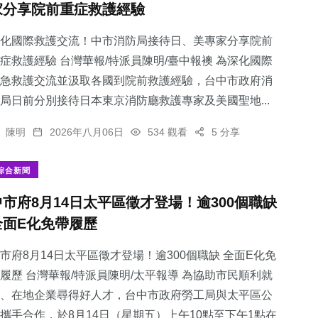
家分享院前重症救護經驗
化國際救護交流！中市消防局接待日、美專家分享院前
症救護經驗 台灣華報/特派員陳明/臺中報襖 為深化國際
急救護交流並汲取各國到院前救護經驗，台中市政府消
21
+
24
+
234
+
局日前分別接待日本東京消防廳救護專家及美國聖地...
宗教
農業
綜合新聞
陳明
2026年八月06日
534 觀看
5 分享
綜合新聞
中市府8月14日太平區徵才登場！逾300個職缺
16
+
53
+
全面E化免帶履歷
頭條
旅遊
市府8月14日太平區徵才登場！逾300個職缺 全面E化免
履歷 台灣華報/特派員陳明/太平報導 為協助市民順利就
、在地企業尋得好人才，台中市政府勞工局與太平區公
攜手合作，於8月14日（星期五）上午10點至下午1點在