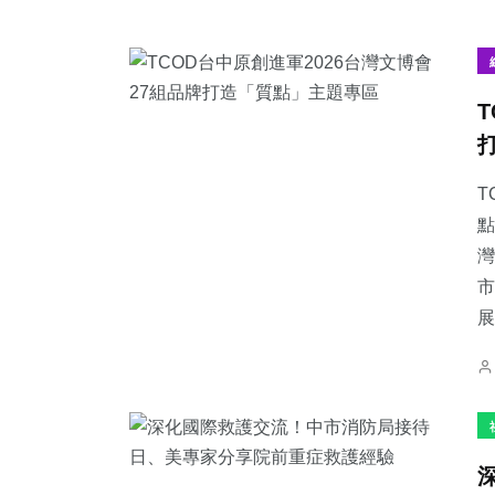
T
點
灣
市
展