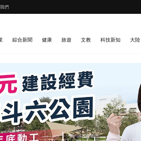
我們
業
綜合新聞
健康
旅遊
文教
科技新知
大陸