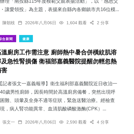
辦理「南投縣115年度模範父親表揚活動」，以「感恩父
・讓愛領投」為主題，表揚來自縣內各鄉鎮市共16位模...
陳朝枝
2026年八月06日
1,604 觀看
2 分享
綜合新聞
健康
高溫廚房工作需注意 廚師熱中暑合併橫紋肌溶
解及急性腎損傷 衛福部嘉義醫院提醒勿輕忽熱
傷害
【記者張文一嘉義報導】衛生福利部嘉義醫院近日收治一
40歲男性廚師，因長時間於高溫廚房備餐，突然出現呼
困難、頭暈及全身不適等症狀，緊急送醫治療。經檢查
現，病人腎功能異常、血清肌酸磷酸激酶(CPK）...
張文一
2026年八月06日
2,590 觀看
4 分享