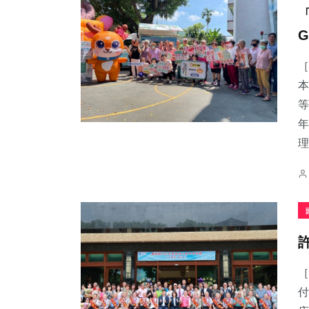
［
本
等
年
理.
［
付