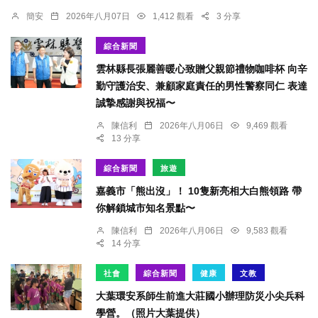
簡安
2026年八月07日
1,412 觀看
3 分享
綜合新聞
雲林縣長張麗善暖心致贈父親節禮物咖啡杯 向辛
勤守護治安、兼顧家庭責任的男性警察同仁 表達
誠摯感謝與祝福〜
陳信利
2026年八月06日
9,469 觀看
13 分享
綜合新聞
旅遊
嘉義市「熊出沒」！ 10隻新亮相大白熊領路 帶
你解鎖城市知名景點〜
陳信利
2026年八月06日
9,583 觀看
14 分享
社會
綜合新聞
健康
文教
大葉環安系師生前進大莊國小辦理防災小尖兵科
學營。（照片大葉提供）