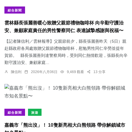
綜合新聞
雲林縣長張麗善暖心致贈父親節禮物咖啡杯 向辛勤守護治
安、兼顧家庭責任的男性警察同仁 表達誠摯感謝與祝福〜
【記者陳信利／雲林報導】父親節前夕，縣長張麗善昨天（5日）親
赴縣政府各局處致贈父親節禮物咖啡杯，慰勉男性同仁辛勞並提年
賀節。 縣長張麗善到達警察局時，受到同仁熱情歡迎，張縣長向辛
勤守護治安、兼顧家庭...
陳信利
2026年八月06日
9,469 觀看
13 分享
綜合新聞
旅遊
嘉義市「熊出沒」！ 10隻新亮相大白熊領路 帶你解鎖城市