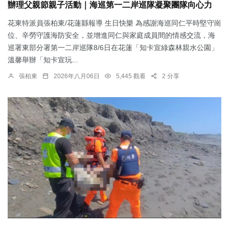
辦理父親節親子活動｜海巡第一二岸巡隊凝聚團隊向心力
花東特派員張柏東/花蓮縣報導 生日快樂 為感謝海巡同仁平時堅守崗
位、辛勞守護海防安全，並增進同仁與家庭成員間的情感交流，海
巡署東部分署第一二岸巡隊8/6日在花蓮「知卡宣綠森林親水公園」
溫馨舉辦「知卡宣玩...
張柏東
2026年八月06日
5,445 觀看
2 分享