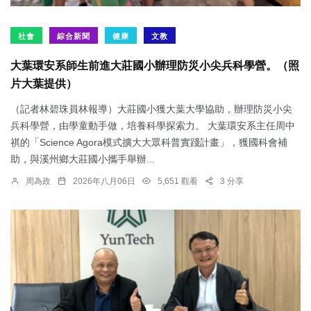
社會
綜合新聞
健康
文教
大葉環安系師生前進大莊國小辦理防災小尖兵科學營。（照
片大葉提供）
（記者林碧珠員林報導）大莊國小獲大葉大學協助，辦理防災小尖
兵科學營，由學童動手做，培養科學探索力。 大葉環安系主任周中
祺的「Science Agora模式擴大大眾科普實踐計畫」，獲國科會補
助，與溪州鄉大莊國小攜手舉辦...
周為政
2026年八月06日
5,651 觀看
3 分享