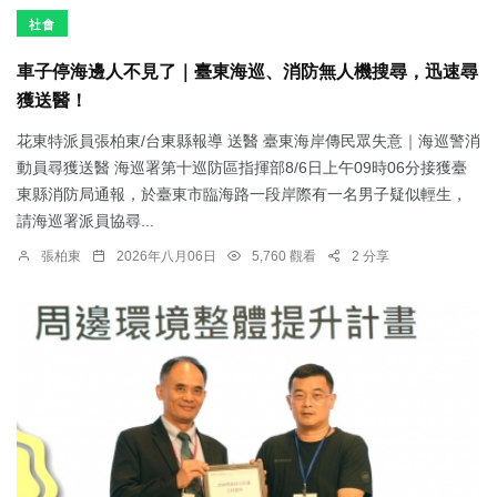
社會
車子停海邊人不見了｜臺東海巡、消防無人機搜尋，迅速尋
獲送醫！
花東特派員張柏東/台東縣報導 送醫 臺東海岸傳民眾失意｜海巡警消
動員尋獲送醫 海巡署第十巡防區指揮部8/6日上午09時06分接獲臺
東縣消防局通報，於臺東市臨海路一段岸際有一名男子疑似輕生，
請海巡署派員協尋...
張柏東
2026年八月06日
5,760 觀看
2 分享