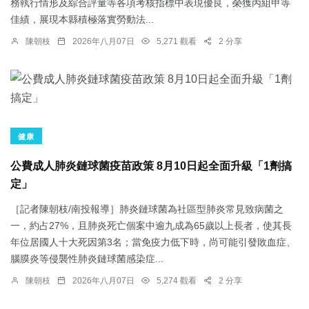
務執行情形及綜合評量等各項考核指標中表現優良，榮獲丙組甲等
佳績，展現本縣積極落實勞動法...
陳朝枝
2026年八月07日
5,271 觀看
2 分享
健康
公費成人肺炎鏈球菌疫苗政策 8月10日起全面升級「1劑搞
定」
［記者陳朝枝/南投報導］肺炎鏈球菌為社區型肺炎常見致病菌之
一，約占27%，且肺炎死亡個案中逾九成為65歲以上長者，使其長
年位居國人十大死因第3名；當免疫力低下時，尚可能引發敗血症、
腦膜炎等侵襲性肺炎鏈球菌感染症...
陳朝枝
2026年八月07日
5,274 觀看
2 分享