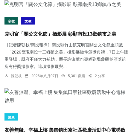
宗教
文教
克明宮「關公文化節」攝影展 彰顯南投13鄉鎮市之美
［記者陳朝枝/南投報導］南投縣竹山鎮克明宮關公文化節重頭戲
─「2026發現南投十三鄉鎮之美」攝影展徵件頒獎典禮，7日上午隆
重登場，縣府不僅大力補助，縣長許淑華也專程到場參觀並頒獎給
所有得獎攝影家。這項攝影展與...
陳朝枝
2026年八月07日
5,361 觀看
2 分享
健康
友善無礙、幸福上樓 集集鎮田寮社區歡慶活動中心電梯啟