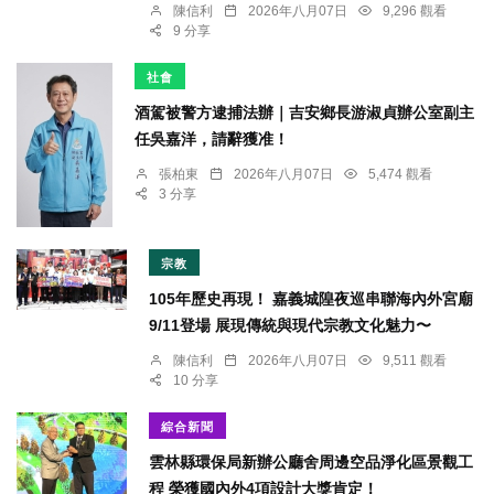
陳信利
2026年八月07日
9,296 觀看
9 分享
社會
酒駕被警方逮捕法辦｜吉安鄉長游淑貞辦公室副主
任吳嘉洋，請辭獲准！
張柏東
2026年八月07日
5,474 觀看
3 分享
宗教
105年歷史再現！ 嘉義城隍夜巡串聯海內外宮廟
9/11登場 展現傳統與現代宗教文化魅力〜
陳信利
2026年八月07日
9,511 觀看
10 分享
綜合新聞
雲林縣環保局新辦公廳舍周邊空品淨化區景觀工
程 榮獲國內外4項設計大獎肯定！