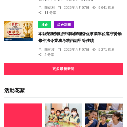
陳信利
2026年八月07日
9,641 觀看
11 分享
社會
綜合新聞
本縣榮獲勞動部補助辦理督促事業單位遵守勞動
條件法令業務考核丙組甲等佳績
陳朝枝
2026年八月07日
5,271 觀看
2 分享
更多最新新聞
活動花絮