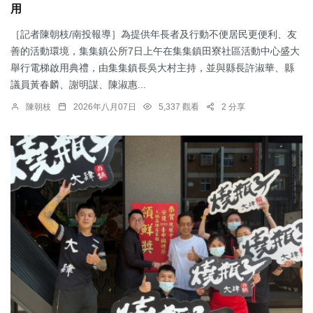
用
［記者陳朝枝/南投報導］為提供年長者及行動不便居民更便利、友
善的活動環境，集集鎮公所7日上午在集集鎮田寮社區活動中心盛大
舉行電梯啟用典禮，由集集鎮長吳大村主持，並與縣長許淑華、縣
議員黃春麟、謝明謀、陳淑惠...
陳朝枝
2026年八月07日
5,337 觀看
2 分享