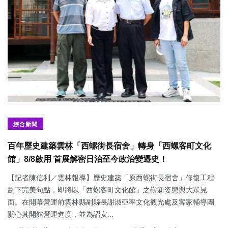
綜合新聞
百年歷史建築雲林「西螺街長宿舍」轉身「西螺客町文化
館」8/8啟用 首展解密日治至今政治變遷史！
【記者陳信利／雲林報導】歷史建築「原西螺街長宿舍」修復工程
劃下完美句點，即將以「西螺客町文化館」之嶄新姿態與大眾見
面。在開幕營運前雲林縣副縣長謝淑亞率文化觀光處及客家輔導團
關心其開館營運進度，並為詔安...