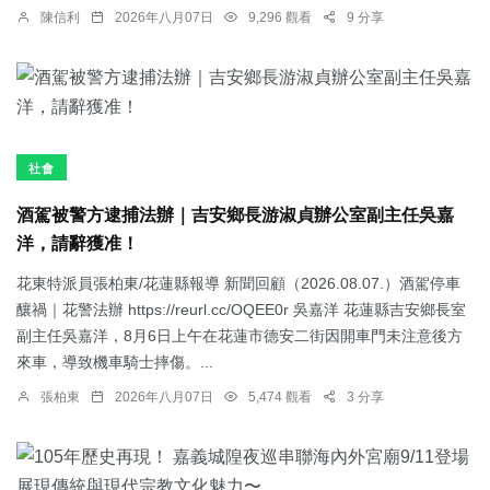
陳信利
2026年八月07日
9,296 觀看
9 分享
社會
酒駕被警方逮捕法辦｜吉安鄉長游淑貞辦公室副主任吳嘉
洋，請辭獲准！
花東特派員張柏東/花蓮縣報導 新聞回顧（2026.08.07.）酒駕停車
釀禍｜花警法辦 https://reurl.cc/OQEE0r 吳嘉洋 花蓮縣吉安鄉長室
副主任吳嘉洋，8月6日上午在花蓮市德安二街因開車門未注意後方
來車，導致機車騎士摔傷。...
張柏東
2026年八月07日
5,474 觀看
3 分享