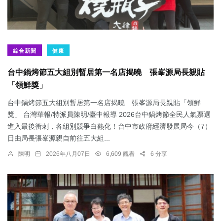
綜合新聞
健康
台中鍋烤節五大組別暫居第一名店揭曉 張峯源局長親貼
「領鮮獎」
台中鍋烤節五大組別暫居第一名店揭曉 張峯源局長親貼「領鮮
獎」 台灣華報/特派員陳明/臺中報導 2026台中鍋烤節全民人氣票選
進入最後衝刺，各組別競爭白熱化！台中市政府經濟發展局今（7）
日由局長張峯源親自前往五大組...
陳明
2026年八月07日
6,609 觀看
6 分享