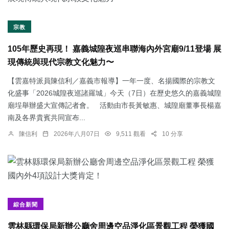
宗教
105年歷史再現！ 嘉義城隍夜巡串聯海內外宮廟9/11登場 展
現傳統與現代宗教文化魅力〜
【雲嘉特派員陳信利／嘉義市報導】一年一度、名揚國際的宗教文
化盛事「2026城隍夜巡諸羅城」今天（7日）在歷史悠久的嘉義城隍
廟埕舉辦盛大宣傳記者會。 活動由市長黃敏惠、城隍廟董事長楊嘉
南及各界貴賓共同宣布...
陳信利
2026年八月07日
9,511 觀看
10 分享
綜合新聞
雲林縣環保局新辦公廳舍周邊空品淨化區景觀工程 榮獲國